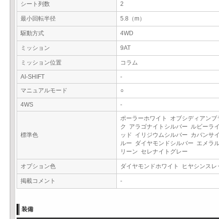
シート列数
2
最小回転半径
5.8（m）
駆動方式
4WD
ミッション
9AT
ミッション位置
コラム
AI-SHIFT
-
マニュアルモード
○
4WS
-
ポーラーホワイト オブシディアンブ
ク アラゴナイトシルバー ルビーラ
標準色
ッド イリジウムシルバー カバンサ
ルー ダイヤモンドシルバー エメラ
リーン セレナイトグレー
オプション色
ダイヤモンドホワイト ヒヤシンス
掲載コメント
-
装備