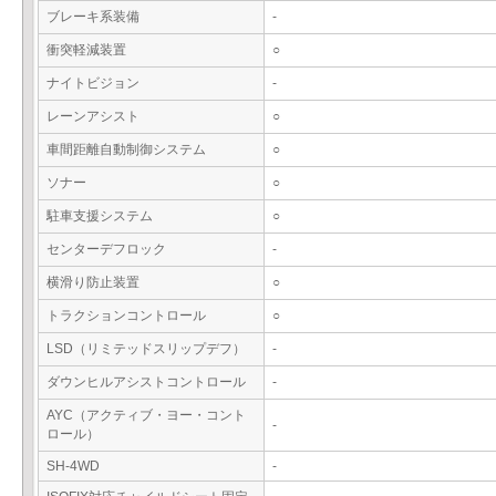
ブレーキ系装備
-
衝突軽減装置
○
ナイトビジョン
-
レーンアシスト
○
車間距離自動制御システム
○
ソナー
○
駐車支援システム
○
センターデフロック
-
横滑り防止装置
○
トラクションコントロール
○
LSD（リミテッドスリップデフ）
-
ダウンヒルアシストコントロール
-
AYC（アクティブ・ヨー・コント
-
ロール）
SH-4WD
-