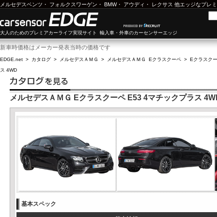
メルセデスベンツ
・
フォルクスワーゲン
・
BMW
・
アウディ
・
レクサス
他エッジなプレミ
大人のためのプレミアカーライフ実現サイト 輸入車・外車のカーセンサーエッジ
新車時価格はメーカー発表当時の価格です
EDGE.net
>
カタログ
>
メルセデスＡＭＧ
>
メルセデスＡＭＧ Eクラスクーペ
>
Eクラスクーペ
ス 4WD
メルセデスＡＭＧ Eクラスクーペ E53 4マチックプラス 4W
基本スペック