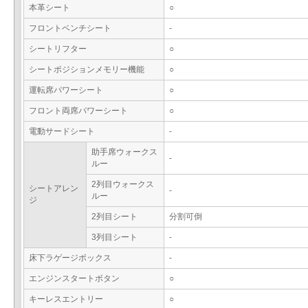
本革シート
○
フロントベンチシート
-
シートリフター
○
シートポジションメモリー機能
○
運転席パワーシート
○
フロント両席パワーシート
○
電動サードシート
-
助手席ウォークス
-
ルー
2列目ウォークス
シートアレン
-
ルー
ジ
2列目シート
分割可倒
3列目シート
-
床下ラゲージボックス
-
エンジンスタートボタン
○
キーレスエントリー
○