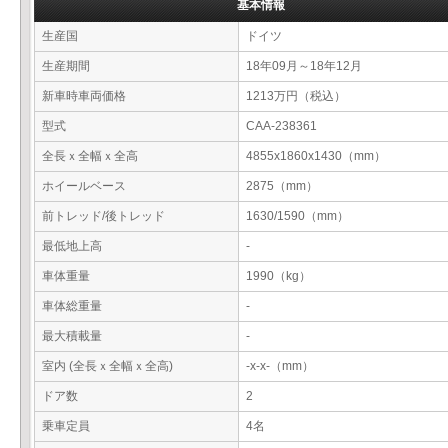
基本情報
生産国
ドイツ
生産期間
18年09月～18年12月
新車時車両価格
1213万円（税込）
型式
CAA-238361
全長ｘ全幅ｘ全高
4855x1860x1430（mm）
ホイールベース
2875（mm）
前トレッド/後トレッド
1630/1590（mm）
最低地上高
-
車体重量
1990（kg）
車体総重量
-
最大積載量
-
室内 (全長ｘ全幅ｘ全高)
-x-x-（mm）
ドア数
2
乗車定員
4名