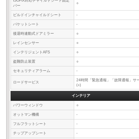
ISOFIX対応チャイルドシート固定
○
バー
ビルドインチャイルドシート
-
バケットシート
-
後退時連動式ドアミラー
○
レインセンサー
○
インテリジェントAFS
○
盗難防止装置
○
セキュリティアラーム
-
24時間「緊急通報」「故障通報」サ
ロードサービス
(○)
インテリア
パワーウィンドウ
○
オットマン機構
-
フルフラットシート
-
チップアップシート
-