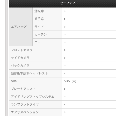
セーフティ
運転席
○
助手席
○
エアバッグ
サイド
○
カーテン
○
ニー
○
フロントカメラ
○
サイドカメラ
○
バックカメラ
○
頸部衝撃緩和ヘッドレスト
-
ABS
ABS（○）
ブレーキアシスト
○
アイドリングストップシステム
○
ランフラットタイヤ
-
エアサスペンション
○