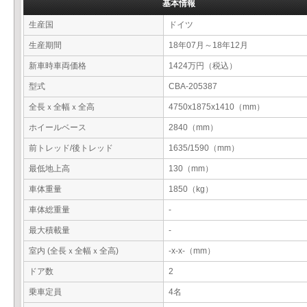
基本情報
生産国
ドイツ
生産期間
18年07月～18年12月
新車時車両価格
1424万円（税込）
型式
CBA-205387
全長ｘ全幅ｘ全高
4750x1875x1410（mm）
ホイールベース
2840（mm）
前トレッド/後トレッド
1635/1590（mm）
最低地上高
130（mm）
車体重量
1850（kg）
車体総重量
-
最大積載量
-
室内 (全長ｘ全幅ｘ全高)
-x-x-（mm）
ドア数
2
乗車定員
4名