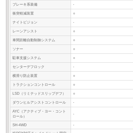
ブレーキ系装備
-
衝突軽減装置
○
ナイトビジョン
-
レーンアシスト
○
車間距離自動制御システム
○
ソナー
○
駐車支援システム
○
センターデフロック
-
横滑り防止装置
○
トラクションコントロール
○
LSD（リミテッドスリップデフ）
○
ダウンヒルアシストコントロール
-
AYC（アクティブ・ヨー・コント
-
ロール）
SH-4WD
-