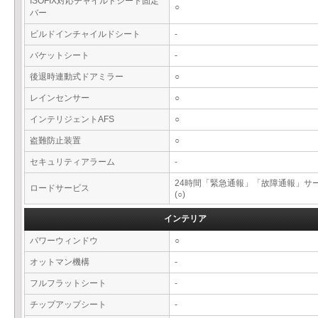
ISOFIX対応チャイルドシート固定
○
バー
ビルドインチャイルドシート
-
バケットシート
-
後退時連動式ドアミラー
○
レインセンサー
○
インテリジェントAFS
○
盗難防止装置
○
セキュリティアラーム
-
24時間「緊急通報」「故障通報」サ
ロードサービス
(○)
インテリア
パワーウィンドウ
○
オットマン機構
-
フルフラットシート
-
チップアップシート
-