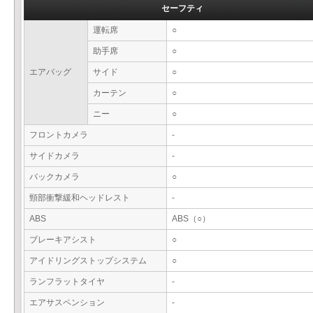
セーフティ
運転席
○
助手席
○
エアバッグ
サイド
○
カーテン
○
ニー
○
フロントカメラ
-
サイドカメラ
-
バックカメラ
○
頸部衝撃緩和ヘッドレスト
-
ABS
ABS（○）
ブレーキアシスト
○
アイドリングストップシステム
○
ランフラットタイヤ
-
エアサスペンション
-