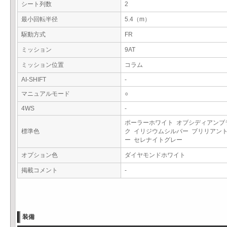
シート列数
2
最小回転半径
5.4（m）
駆動方式
FR
ミッション
9AT
ミッション位置
コラム
AI-SHIFT
-
マニュアルモード
○
4WS
-
ポーラーホワイト オブシディアンブ
標準色
ク イリジウムシルバー ブリリアン
ー セレナイトグレー
オプション色
ダイヤモンドホワイト
掲載コメント
-
装備