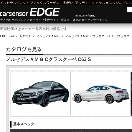
メルセデスベンツ
・
フォルクスワーゲン
・
BMW
・
アウディ
・
レクサス
他エッジなプレミ
大人のためのプレミアカーライフ実現サイト 輸入車・外車のカーセンサーエッジ
新車時価格はメーカー発表当時の価格です
EDGE.net
>
カタログ
>
メルセデスＡＭＧ
>
メルセデスＡＭＧ Cクラスクーペ
>
Cクラスクーペ
メルセデスＡＭＧ Cクラスクーペ C63 S
基本スペック