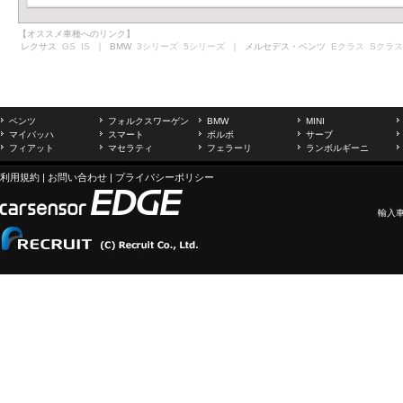
【オススメ車種へのリンク】
レクサス
GS
IS
｜ BMW
3シリーズ
5シリーズ
｜ メルセデス・ベンツ
Eクラス
Sクラス
ベンツ
フォルクスワーゲン
BMW
MINI
マイバッハ
スマート
ボルボ
サーブ
フィアット
マセラティ
フェラーリ
ランボルギーニ
利用規約
|
お問い合わせ
|
プライバシーポリシー
輸入