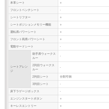
本革シート
○
フロントベンチシート
-
シートリフター
○
シートポジションメモリー機能
○
運転席パワーシート
○
フロント両席パワーシート
○
電動サードシート
-
助手席ウォークス
-
ルー
2列目ウォークス
シートアレン
-
ルー
ジ
2列目シート
分割可倒
3列目シート
-
床下ラゲージボックス
-
エンジンスタートボタン
○
キーレスエントリー
○