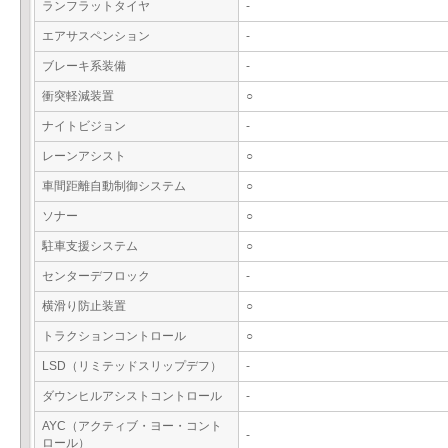
ランフラットタイヤ
-
エアサスペンション
-
ブレーキ系装備
-
衝突軽減装置
○
ナイトビジョン
-
レーンアシスト
○
車間距離自動制御システム
○
ソナー
○
駐車支援システム
○
センターデフロック
-
横滑り防止装置
○
トラクションコントロール
○
LSD（リミテッドスリップデフ）
-
ダウンヒルアシストコントロール
-
AYC（アクティブ・ヨー・コント
-
ロール）