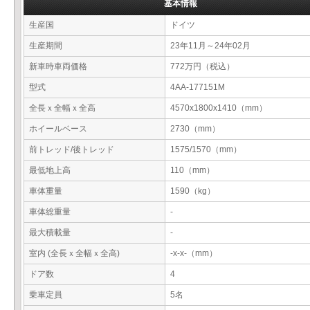
基本情報
生産国
ドイツ
生産期間
23年11月～24年02月
新車時車両価格
772万円（税込）
型式
4AA-177151M
全長ｘ全幅ｘ全高
4570x1800x1410（mm）
ホイールベース
2730（mm）
前トレッド/後トレッド
1575/1570（mm）
最低地上高
110（mm）
車体重量
1590（kg）
車体総重量
-
最大積載量
-
室内 (全長ｘ全幅ｘ全高)
-x-x-（mm）
ドア数
4
乗車定員
5名