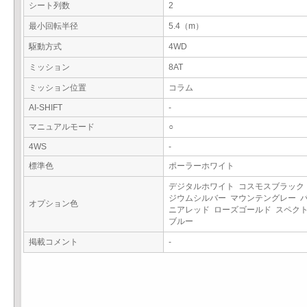
シート列数
2
最小回転半径
5.4（m）
駆動方式
4WD
ミッション
8AT
ミッション位置
コラム
AI-SHIFT
-
マニュアルモード
○
4WS
-
標準色
ポーラーホワイト
デジタルホワイト コスモスブラック
ジウムシルバー マウンテングレー 
オプション色
ニアレッド ローズゴールド スペク
ブルー
掲載コメント
-