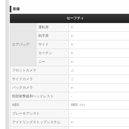
装備
セーフティ
運転席
○
助手席
○
エアバッグ
サイド
○
カーテン
○
ニー
○
フロントカメラ
△
サイドカメラ
△
バックカメラ
○
頸部衝撃緩和ヘッドレスト
-
ABS
ABS（○）
ブレーキアシスト
-
アイドリングストップシステム
○