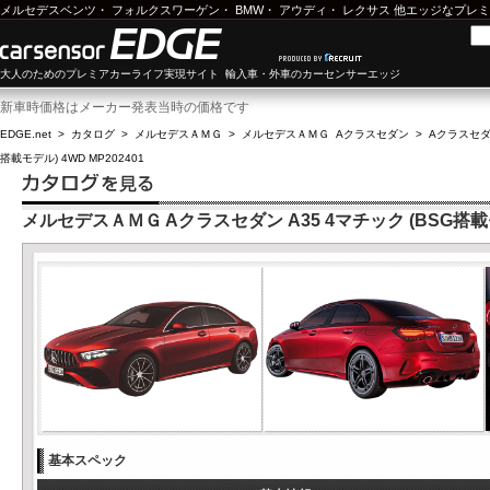
メルセデスベンツ
・
フォルクスワーゲン
・
BMW
・
アウディ
・
レクサス
他エッジなプレミ
大人のためのプレミアカーライフ実現サイト 輸入車・外車のカーセンサーエッジ
新車時価格はメーカー発表当時の価格です
EDGE.net
>
カタログ
>
メルセデスＡＭＧ
>
メルセデスＡＭＧ Aクラスセダン
>
Aクラスセダン
搭載モデル) 4WD MP202401
メルセデスＡＭＧ Aクラスセダン A35 4マチック (BSG搭載モデ
基本スペック