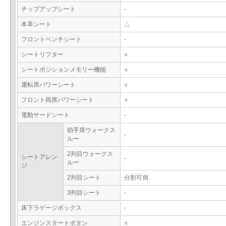
チップアップシート
-
本革シート
△
フロントベンチシート
-
シートリフター
○
シートポジションメモリー機能
○
運転席パワーシート
○
フロント両席パワーシート
○
電動サードシート
-
助手席ウォークス
-
ルー
2列目ウォークス
シートアレン
-
ルー
ジ
2列目シート
分割可倒
3列目シート
-
床下ラゲージボックス
-
エンジンスタートボタン
○