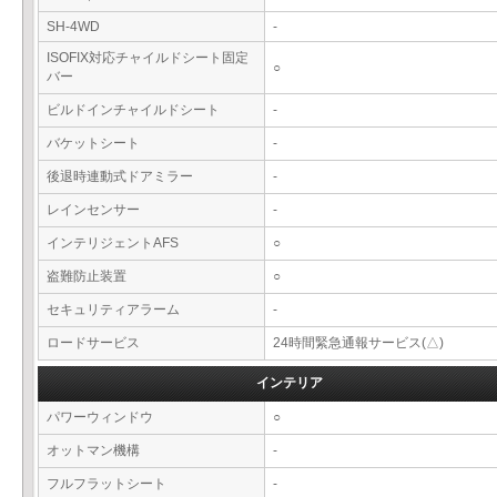
SH-4WD
-
ISOFIX対応チャイルドシート固定
○
バー
ビルドインチャイルドシート
-
バケットシート
-
後退時連動式ドアミラー
-
レインセンサー
-
インテリジェントAFS
○
盗難防止装置
○
セキュリティアラーム
-
ロードサービス
24時間緊急通報サービス(△)
インテリア
パワーウィンドウ
○
オットマン機構
-
フルフラットシート
-