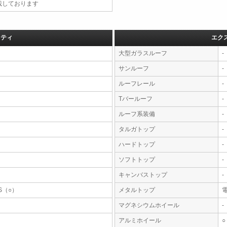
載しております
フティ
エク
大型ガラスルーフ
-
サンルーフ
-
ルーフレール
-
Tバールーフ
-
ルーフ系装備
-
タルガトップ
-
ハードトップ
-
ソフトトップ
-
キャンバストップ
-
S（○）
メタルトップ
マグネシウムホイール
-
アルミホイール
○