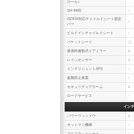
ロール）
SH-4WD
-
ISOFIX対応チャイルドシート固定
-
バー
ビルドインチャイルドシート
-
バケットシート
△
後退時連動式ドアミラー
○
レインセンサー
○
インテリジェントAFS
-
盗難防止装置
-
セキュリティアラーム
○
ロードサービス
-
イン
パワーウィンドウ
○
オットマン機構
-
フルフラットシート
-