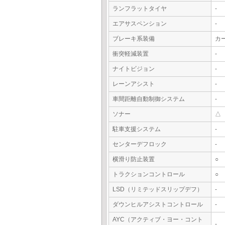
ランフラットタイヤ
-
エアサスペンション
-
ブレーキ系装備
カ
衝突軽減装置
-
ナイトビジョン
-
レーンアシスト
-
車間距離自動制御システム
-
ソナー
△
駐車支援システム
-
センターデフロック
-
横滑り防止装置
○
トラクションコントロール
○
LSD（リミテッドスリップデフ）
-
ダウンヒルアシストコントロール
-
AYC（アクティブ・ヨー・コント
-