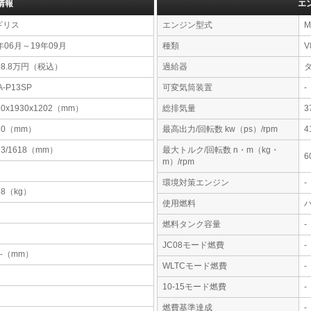
情報
エ
ギリス
エンジン型式
M
年06月～19年09月
種類
V
98.8万円（税込）
過給器
A-P13SP
可変気筒装置
-
30x1930x1202（mm）
総排気量
3
70（mm）
最高出力/回転数 kw（ps）/rpm
4
73/1618（mm）
最大トルク/回転数 n・m（kg・
6
m）/rpm
環境対策エンジン
-
98（kg）
使用燃料
燃料タンク容量
-
JC08モード燃費
-
-x-（mm）
WLTCモード燃費
-
10-15モード燃費
-
燃費基準達成
-