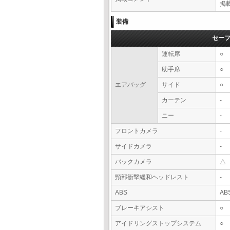
掲
装備
セー
運転席
○
助手席
○
エアバッグ
サイド
○
カーテン
-
ニー
-
フロントカメラ
-
サイドカメラ
-
バックカメラ
△
頸部衝撃緩和ヘッドレスト
-
ABS
AB
ブレーキアシスト
○
アイドリングストップシステム
○