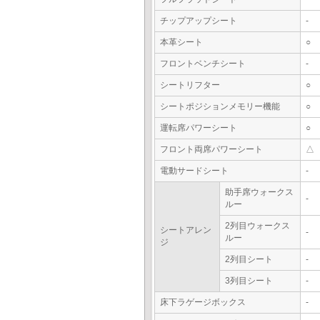
チップアップシート
-
本革シート
○
フロントベンチシート
-
シートリフター
○
シートポジションメモリー機能
○
運転席パワーシート
○
フロント両席パワーシート
△
電動サードシート
-
助手席ウォークス
-
ルー
2列目ウォークス
シートアレン
-
ルー
ジ
2列目シート
-
3列目シート
-
床下ラゲージボックス
-