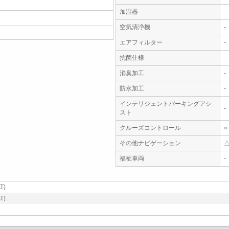
加湿器
-
空気清浄機
-
エアフィルター
-
抗菌仕様
-
消臭加工
-
防水加工
-
インテリジェントパーキングアシ
-
スト
クルーズコントロール
○
その他ナビゲーション
福祉車両
-
T)
T)