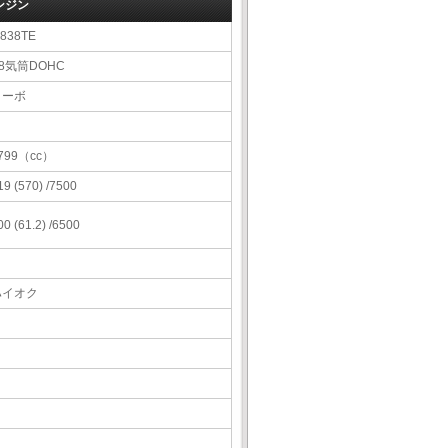
ンジン
838TE
8気筒DOHC
ターボ
799（cc）
19 (570) /7500
00 (61.2) /6500
ハイオク