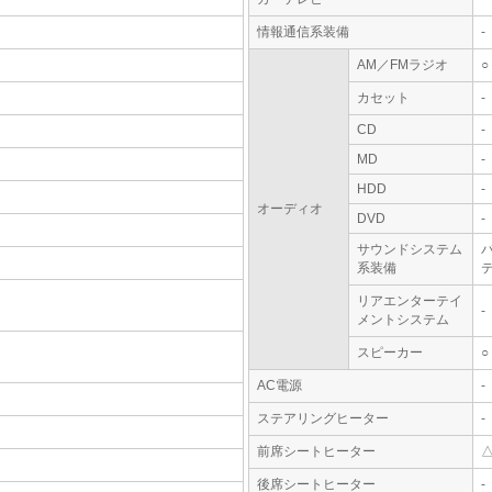
情報通信系装備
-
AM／FMラジオ
○
カセット
-
CD
-
MD
-
HDD
-
オーディオ
DVD
-
サウンドシステム
系装備
テ
リアエンターテイ
-
メントシステム
スピーカー
○
AC電源
-
ステアリングヒーター
-
前席シートヒーター
後席シートヒーター
-