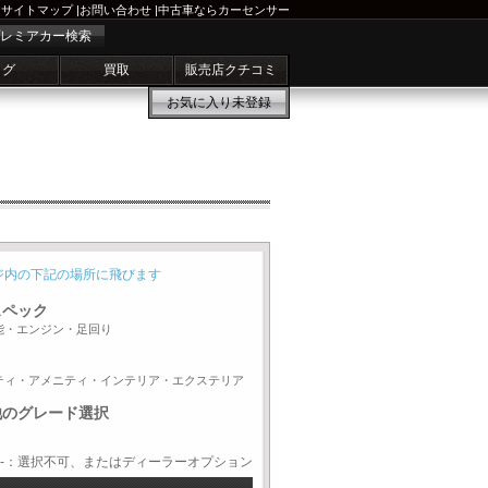
サイトマップ
|
お問い合わせ
|
中古車ならカーセンサー
レミアカー検索
ログ
買取
販売店クチコミ
お気に入り
未登録
ジ内の下記の場所に飛びます
スペック
能・エンジン・足回り
ティ・アメニティ・インテリア・エクステリア
他のグレード選択
-：選択不可、またはディーラーオプション