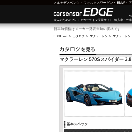
メルセデスベンツ
・
フォルクスワーゲン
・
BMW
・
ア
大人のためのプレミアカーライフ実現サイト 輸入車・外
新車時価格はメーカー発表当時の価格です
EDGE.net
>
カタログ
>
マクラーレン
>
マクラーレン 
マクラーレン 570Sスパイダー 3.8
基本スペック