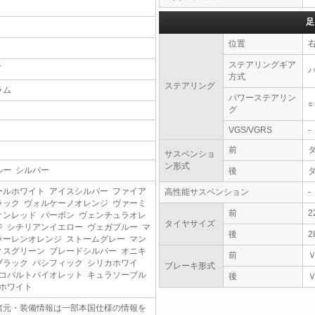
足
位置
ステアリングギア
T
方式
ステアリング
ラム
パワーステアリン
○
グ
VGS/VGRS
-
前
サスペンショ
ン形式
ルー シルバー
後
ールホワイト アイスシルバー ファイア
高性能サスペンション
-
ラック ヴォルケーノオレンジ ヴァーミ
前
2
オンレッド バーボン ヴェンチュラオレ
タイヤサイズ
ジ シチリアンイエロー ヴェガブルー マ
後
2
ラーレンオレンジ ストームグレー マン
ィスグリーン ブレードシルバー オニキ
前
ブラック パシフィック シリカホワイ
ブレーキ形式
 コバルトバイオレット キュラソーブル
後
 ホワイト
諸元・装備情報は一部本国仕様の情報を