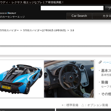
ウディ
・
レクサス
他エッジなプレミア車情報満載！
プ
Car Search
カタ
車のカーセンサーエッジ
570Sスパイダー
>
570Sスパイダー(17年06月-19年09月)
>
3.8
ペー
基本
基本性
装備
セーフ
その
○：標準装備 △：オプション装備 