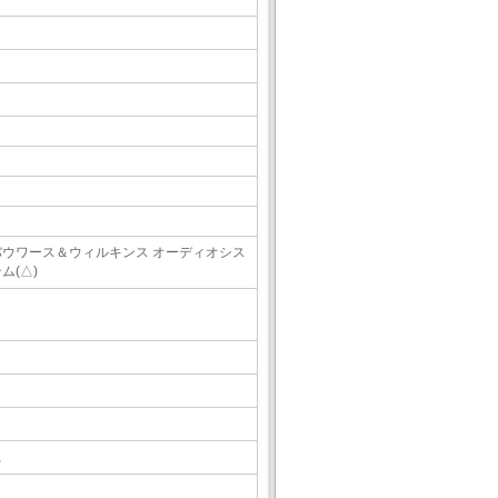
バウワース＆ウィルキンス オーディオシス
ム(△)
△