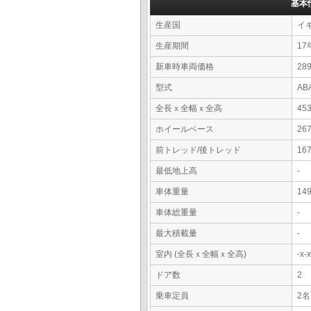
基本
生産国
イ
生産期間
17
新車時車両価格
28
型式
AB
全長ｘ全幅ｘ全高
45
ホイールベース
26
前トレッド/後トレッド
16
最低地上高
-
車体重量
14
車体総重量
-
最大積載量
-
室内 (全長ｘ全幅ｘ全高)
-x
ドア数
2
乗車定員
2名