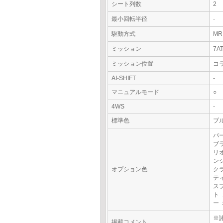
シート列数
2
最小回転半径
-
駆動方式
MR
ミッション
7A
ミッション位置
コ
AI-SHIFT
-
マニュアルモード
○
4WS
-
標準色
ブ
パ
ブ
リ
ン
オプション色
ク
テ
ス
ト
ー
※
掲載コメント