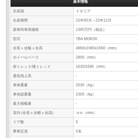
基本情報
生産国
イタリア
生産期間
22年05月～22年12月
新車時車両価格
1395万円（税込）
型式
7BA-MGR30
全長ｘ全幅ｘ全高
4860x1980x1660（mm）
ホイールベース
2900（mm）
前トレッド/後トレッド
1620/1695（mm）
最低地上高
-
車体重量
2030（kg）
車体総重量
2305（kg）
最大積載量
-
室内 (全長ｘ全幅ｘ全高)
-x-x-（mm）
ドア数
5
乗車定員
5名