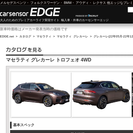
メルセデスベンツ
・
フォルクスワーゲン
・
BMW
・
アウディ
・
レクサス
他エッジなプレミ
大人のためのプレミアカーライフ実現サイト 輸入車・外車のカーセンサーエッジ
新車時価格はメーカー発表当時の価格です
EDGE.net
>
カタログ
>
マセラティ
>
マセラティ グレカーレ
>
グレカーレ(22年05月-22年12
マセラティ グレカーレ トロフェオ 4WD
基本スペック