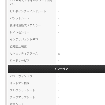
ISOFIX対応チャイルドシート固定
○
バー
ビルドインチャイルドシート
-
バケットシート
-
後退時連動式ドアミラー
-
レインセンサー
-
インテリジェントAFS
○
盗難防止装置
○
セキュリティアラーム
△
ロードサービス
-
インテリア
パワーウィンドウ
○
オットマン機構
-
フルフラットシート
-
チップアップシート
-
本革シート
○