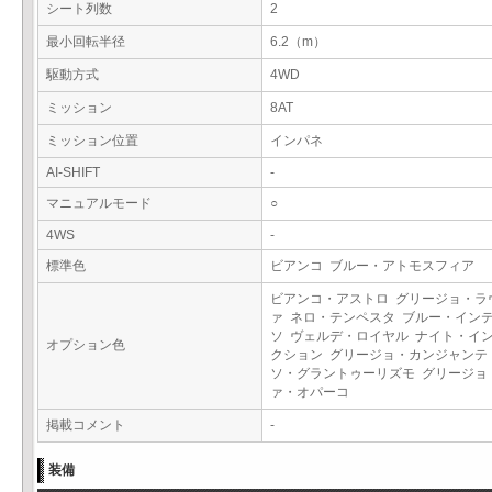
シート列数
2
最小回転半径
6.2（m）
駆動方式
4WD
ミッション
8AT
ミッション位置
インパネ
AI-SHIFT
-
マニュアルモード
○
4WS
-
標準色
ビアンコ ブルー・アトモスフィア
ビアンコ・アストロ グリージョ・ラ
ァ ネロ・テンペスタ ブルー・イン
ソ ヴェルデ・ロイヤル ナイト・イ
オプション色
クション グリージョ・カンジャンテ
ソ・グラントゥーリズモ グリージョ
ァ・オパーコ
掲載コメント
-
装備