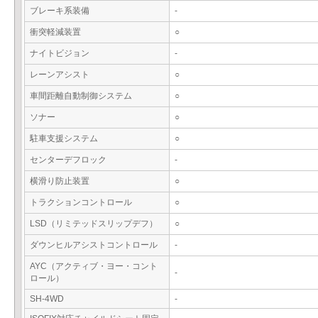
ブレーキ系装備
-
衝突軽減装置
○
ナイトビジョン
-
レーンアシスト
○
車間距離自動制御システム
○
ソナー
○
駐車支援システム
○
センターデフロック
-
横滑り防止装置
○
トラクションコントロール
○
LSD（リミテッドスリップデフ）
○
ダウンヒルアシストコントロール
-
AYC（アクティブ・ヨー・コント
-
ロール）
SH-4WD
-