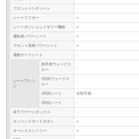
フロントベンチシート
-
シートリフター
○
シートポジションメモリー機能
○
運転席パワーシート
○
フロント両席パワーシート
○
電動サードシート
-
助手席ウォークス
-
ルー
2列目ウォークス
シートアレン
-
ルー
ジ
2列目シート
分割可倒
3列目シート
-
床下ラゲージボックス
-
エンジンスタートボタン
○
キーレスエントリー
○