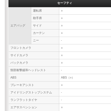
セーフティ
運転席
○
助手席
○
エアバッグ
サイド
○
カーテン
○
ニー
-
フロントカメラ
○
サイドカメラ
○
バックカメラ
○
頸部衝撃緩和ヘッドレスト
-
ABS
ABS（○）
ブレーキアシスト
○
アイドリングストップシステム
-
ランフラットタイヤ
-
エアサスペンション
○