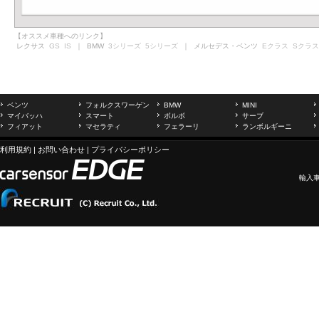
【オススメ車種へのリンク】
レクサス
GS
IS
｜ BMW
3シリーズ
5シリーズ
｜ メルセデス・ベンツ
Eクラス
Sクラス
ベンツ
フォルクスワーゲン
BMW
MINI
マイバッハ
スマート
ボルボ
サーブ
フィアット
マセラティ
フェラーリ
ランボルギーニ
利用規約
|
お問い合わせ
|
プライバシーポリシー
輸入