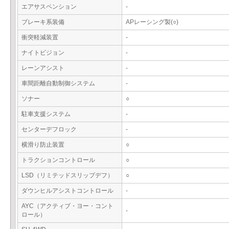
エアサスペンション
-
ブレーキ系装備
APレーシング製(○)
衝突軽減装置
-
ナイトビジョン
-
レーンアシスト
-
車間距離自動制御システム
-
ソナー
○
駐車支援システム
-
センターデフロック
-
横滑り防止装置
○
トラクションコントロール
○
LSD（リミテッドスリップデフ）
○
ダウンヒルアシストコントロール
-
AYC（アクティブ・ヨー・コント
-
ロール）