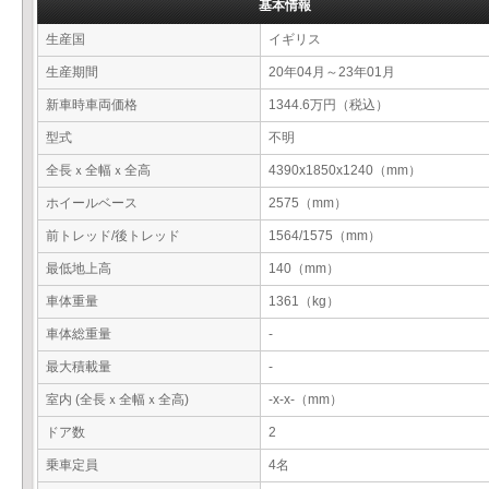
基本情報
生産国
イギリス
生産期間
20年04月～23年01月
新車時車両価格
1344.6万円（税込）
型式
不明
全長ｘ全幅ｘ全高
4390x1850x1240（mm）
ホイールベース
2575（mm）
前トレッド/後トレッド
1564/1575（mm）
最低地上高
140（mm）
車体重量
1361（kg）
車体総重量
-
最大積載量
-
室内 (全長ｘ全幅ｘ全高)
-x-x-（mm）
ドア数
2
乗車定員
4名