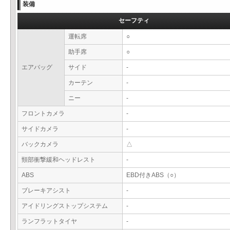
装備
セーフティ
運転席
○
助手席
○
エアバッグ
サイド
-
カーテン
-
ニー
-
フロントカメラ
-
サイドカメラ
-
バックカメラ
△
頸部衝撃緩和ヘッドレスト
-
ABS
EBD付きABS（○）
ブレーキアシスト
-
アイドリングストップシステム
-
ランフラットタイヤ
-