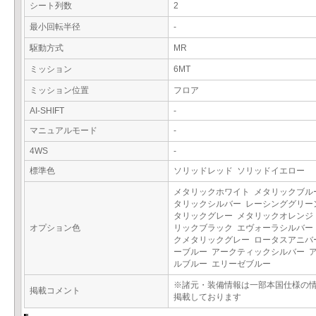
シート列数
2
最小回転半径
-
駆動方式
MR
ミッション
6MT
ミッション位置
フロア
AI-SHIFT
-
マニュアルモード
-
4WS
-
標準色
ソリッドレッド ソリッドイエロー
メタリックホワイト メタリックブル
タリックシルバー レーシンググリー
タリックグレー メタリックオレンジ
オプション色
リックブラック エヴォーラシルバー
クメタリックグレー ロータスアニバ
ーブルー アークティックシルバー 
ルブルー エリーゼブルー
※諸元・装備情報は一部本国仕様の
掲載コメント
掲載しております