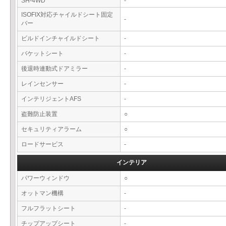
SH-4WD
-
ISOFIX対応チャイルドシート固定
-
バー
ビルドインチャイルドシート
-
バケットシート
-
後退時連動式ドアミラー
-
レインセンサー
-
インテリジェントAFS
-
盗難防止装置
○
セキュリティアラーム
○
ロードサービス
-
インテリア
パワーウィンドウ
○
オットマン機構
-
フルフラットシート
-
チップアップシート
-