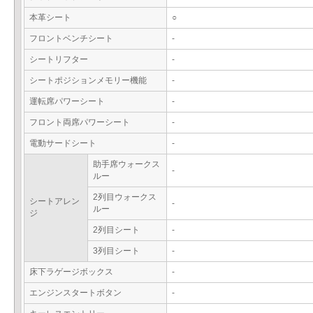
本革シート
○
フロントベンチシート
-
シートリフター
-
シートポジションメモリー機能
-
運転席パワーシート
-
フロント両席パワーシート
-
電動サードシート
-
助手席ウォークス
-
ルー
2列目ウォークス
シートアレン
-
ルー
ジ
2列目シート
-
3列目シート
-
床下ラゲージボックス
-
エンジンスタートボタン
-