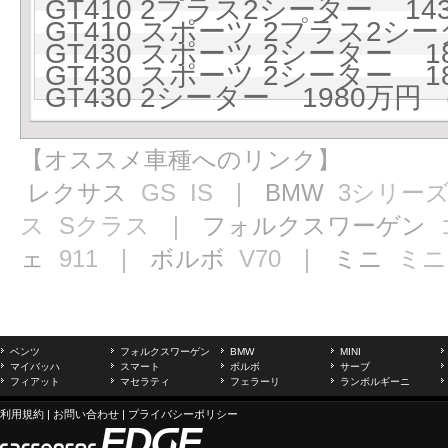
GT410 2プラス2シーター 1437
GT410 スポーツ 2プラス2シータ
GT430 スポーツ 2シーター 18
GT430 スポーツ 2シーター 186
GT430 2シーター 1980万円 (
【オススメ車種へのリンク】
レクサス
GS
IS
｜ BMW
3シリー
ス
Sクラス
｜ フォルクスワーゲン
ェ
911
｜ ボルボ
V70
｜ ミニ
ミニ
ベンツ
フォルクスワーゲン
BMW
MINI
マイバッハ
スマート
ボルボ
サーブ
フィアット
マセラティ
フェラーリ
ランボルギーニ
利用規約
|
お問い合わせ
|
プライバシーポリシー