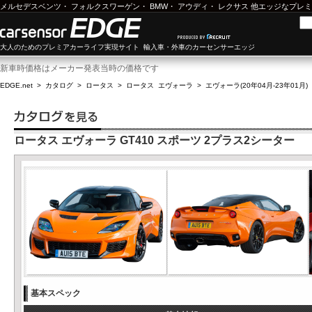
メルセデスベンツ
・
フォルクスワーゲン
・
BMW
・
アウディ
・
レクサス
他エッジなプレミ
大人のためのプレミアカーライフ実現サイト 輸入車・外車のカーセンサーエッジ
新車時価格はメーカー発表当時の価格です
EDGE.net
>
カタログ
>
ロータス
>
ロータス エヴォーラ
>
エヴォーラ(20年04月-23年01月)
ロータス エヴォーラ GT410 スポーツ 2プラス2シーター
基本スペック