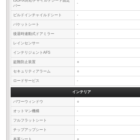
ISOFIX対応チャイルドシート固定
-
バー
ビルドインチャイルドシート
-
バケットシート
-
後退時連動式ドアミラー
-
レインセンサー
-
インテリジェントAFS
-
盗難防止装置
○
セキュリティアラーム
○
ロードサービス
-
インテリア
パワーウィンドウ
○
オットマン機構
-
フルフラットシート
-
チップアップシート
-
本革シート
○