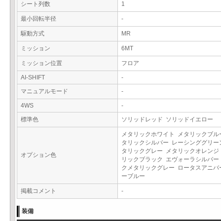
シート列数
1
最小回転半径
-
駆動方式
MR
ミッション
6MT
ミッション位置
フロア
AI-SHIFT
-
マニュアルモード
-
4WS
-
標準色
ソリッドレッド ソリッドイエロー
メタリックホワイト メタリックブル
タリックシルバー レーシンググリー
タリックグレー メタリックオレンジ
オプション色
リックブラック エヴォーラシルバー
クメタリックグレー ロータスアニバ
ーブルー
掲載コメント
-
装備