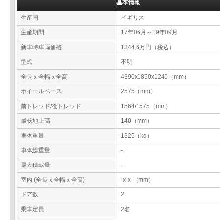
基本情報
生産国
イギリス
生産期間
17年06月～19年09月
新車時車両価格
1344.6万円（税込）
型式
不明
全長ｘ全幅ｘ全高
4390x1850x1240（mm）
ホイールベース
2575（mm）
前トレッド/後トレッド
1564/1575（mm）
最低地上高
140（mm）
車体重量
1325（kg）
車体総重量
-
最大積載量
-
室内 (全長ｘ全幅ｘ全高)
-x-x-（mm）
ドア数
2
乗車定員
2名