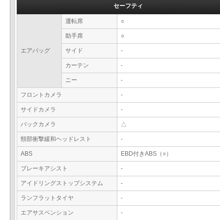
セーフティ
運転席
○
助手席
○
エアバッグ
サイド
-
カーテン
-
ニー
-
フロントカメラ
-
サイドカメラ
-
バックカメラ
△
頸部衝撃緩和ヘッドレスト
-
ABS
EBD付きABS（○）
ブレーキアシスト
-
アイドリングストップシステム
-
ランフラットタイヤ
-
エアサスペンション
-