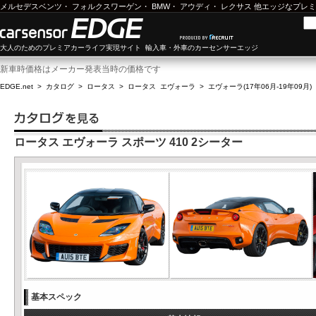
メルセデスベンツ
・
フォルクスワーゲン
・
BMW
・
アウディ
・
レクサス
他エッジなプレミ
大人のためのプレミアカーライフ実現サイト 輸入車・外車のカーセンサーエッジ
新車時価格はメーカー発表当時の価格です
EDGE.net
>
カタログ
>
ロータス
>
ロータス エヴォーラ
>
エヴォーラ(17年06月-19年09月)
ロータス エヴォーラ スポーツ 410 2シーター
基本スペック