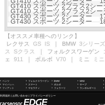
GT410 スポーツ 2シーター 151
GT410 スポーツ 2プラス2シー
GT410 スポーツ 2プラス2シー
GT430 スポーツ 2シーター 17
GT430 スポーツ 2シーター 183
【オススメ車種へのリンク】
レクサス
GS
IS
｜ BMW
3シリー
ス
Sクラス
｜ フォルクスワーゲン
ェ
911
｜ ボルボ
V70
｜ ミニ
ミニ
ベンツ
フォルクスワーゲン
BMW
MINI
マイバッハ
スマート
ボルボ
サーブ
フィアット
マセラティ
フェラーリ
ランボルギーニ
利用規約
|
お問い合わせ
|
プライバシーポリシー
輸入