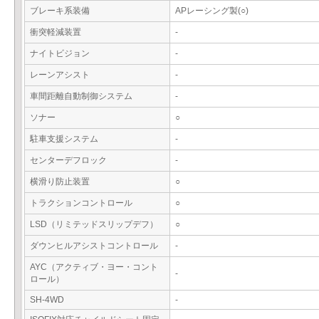
ブレーキ系装備
APレーシング製(○)
衝突軽減装置
-
ナイトビジョン
-
レーンアシスト
-
車間距離自動制御システム
-
ソナー
○
駐車支援システム
-
センターデフロック
-
横滑り防止装置
○
トラクションコントロール
○
LSD（リミテッドスリップデフ）
○
ダウンヒルアシストコントロール
-
AYC（アクティブ・ヨー・コント
-
ロール）
SH-4WD
-