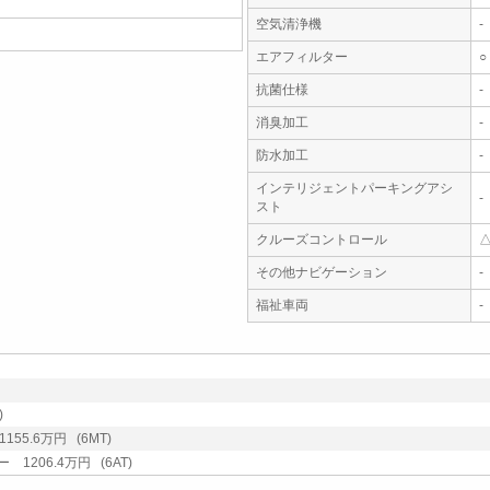
空気清浄機
-
エアフィルター
○
抗菌仕様
-
消臭加工
-
防水加工
-
インテリジェントパーキングアシ
-
スト
クルーズコントロール
その他ナビゲーション
-
福祉車両
-
)
55.6万円 (6MT)
1206.4万円 (6AT)