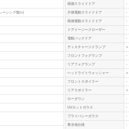
両側スライドドア
-
レーシング製(○)
片側電動スライドドア
-
両側電動スライドドア
-
ドアイージークローザー
-
電動バックドア
-
ディスチャージドランプ
○
フロントフォグランプ
-
リアフォグランプ
-
ヘッドライトウォッシャー
○
フロントスポイラー
-
リアスポイラー
○
ローダウン
-
UVカットガラス
-
プライバシーガラス
-
寒冷地仕様
-