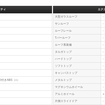
フティ
エク
大型ガラスルーフ
-
サンルーフ
-
ルーフレール
-
Tバールーフ
-
ルーフ系装備
-
タルガトップ
-
ハードトップ
-
ソフトトップ
-
キャンバストップ
-
D付きABS（○）
メタルトップ
-
マグネシウムホイール
-
アルミホイール
○
片側スライドドア
-