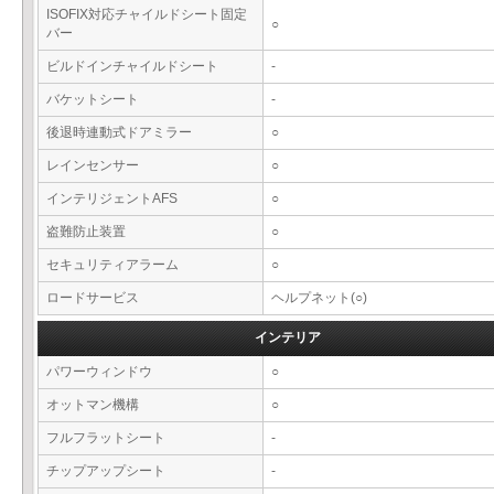
ISOFIX対応チャイルドシート固定
○
バー
ビルドインチャイルドシート
-
バケットシート
-
後退時連動式ドアミラー
○
レインセンサー
○
インテリジェントAFS
○
盗難防止装置
○
セキュリティアラーム
○
ロードサービス
ヘルプネット(○)
インテリア
パワーウィンドウ
○
オットマン機構
○
フルフラットシート
-
チップアップシート
-