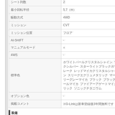
シート列数
2
最小回転半径
5.7（m）
駆動方式
4WD
ミッション
CVT
ミッション位置
フロア
AI-SHIFT
-
マニュアルモード
○
4WS
-
ホワイトパールクリスタルシャイン 
クシルバー スターライトブラックガ
レーク レッドマイカクリスタルシャ
標準色
ン スリークエクリュメタリック マ
リーグレーマイカ ブラック ブラッ
ールマイカ ファイアーアゲートマイ
リック ソニックチタニウム
オプション色
-
掲載コメント
※G-Linkは新車登録後3年間無料です
装備