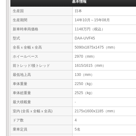
基本情報
生産国
日本
生産期間
14年10月～15年08月
新車時車両価格
1148万円（税込）
型式
DAA-UVF45
全長ｘ全幅ｘ全高
5090x1875x1475（mm）
ホイールベース
2970（mm）
前トレッド/後トレッド
1615/1615（mm）
最低地上高
130（mm）
車体重量
2250（kg）
車体総重量
2525（kg）
最大積載量
-
室内 (全長ｘ全幅ｘ全高)
2175x1600x1185（mm）
ドア数
4
乗車定員
5名