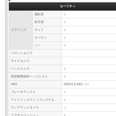
セーフティ
運転席
○
助手席
○
エアバッグ
サイド
○
カーテン
○
ニー
○
フロントカメラ
-
サイドカメラ
-
バックカメラ
○
頸部衝撃緩和ヘッドレスト
○
ABS
EBD付きABS（○）
ブレーキアシスト
○
アイドリングストップシステム
○
ランフラットタイヤ
△
エアサスペンション
○