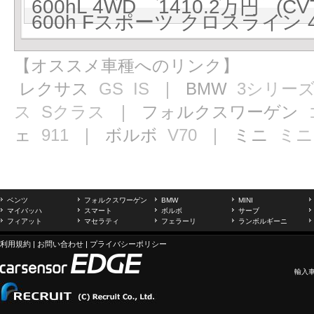
600hL 4WD 1410.2万円 (CV
600h Fスポーツ クロスライン 4
【オススメ車種へのリンク】
レクサス
GS
IS
｜ BMW
3シリー
ス
Sクラス
｜ フォルクスワーゲン
ェ
911
｜ ボルボ
V70
｜ ミニ
ミニ
ベンツ
フォルクスワーゲン
BMW
MINI
マイバッハ
スマート
ボルボ
サーブ
フィアット
マセラティ
フェラーリ
ランボルギーニ
利用規約
|
お問い合わせ
|
プライバシーポリシー
輸入