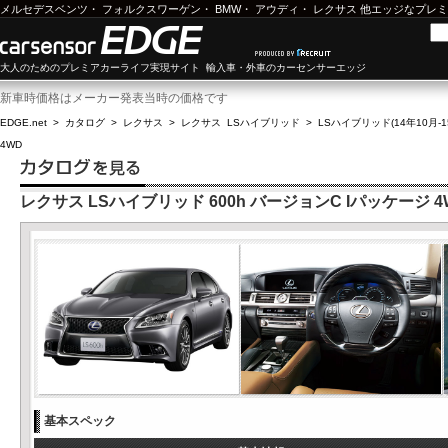
メルセデスベンツ
・
フォルクスワーゲン
・
BMW
・
アウディ
・
レクサス
他エッジなプレミ
大人のためのプレミアカーライフ実現サイト 輸入車・外車のカーセンサーエッジ
新車時価格はメーカー発表当時の価格です
EDGE.net
>
カタログ
>
レクサス
>
レクサス LSハイブリッド
>
LSハイブリッド(14年10月-1
4WD
レクサス LSハイブリッド 600h バージョンC Iパッケージ 4
基本スペック