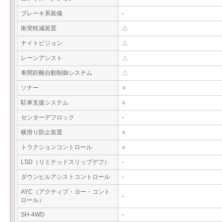
ブレーキ系装備
-
衝突軽減装置
△
ナイトビジョン
△
レーンアシスト
△
車間距離自動制御システム
△
ソナー
○
駐車支援システム
○
センターデフロック
-
横滑り防止装置
○
トラクションコントロール
○
LSD（リミテッドスリップデフ）
-
ダウンヒルアシストコントロール
-
AYC（アクティブ・ヨー・コント
-
ロール）
SH-4WD
-