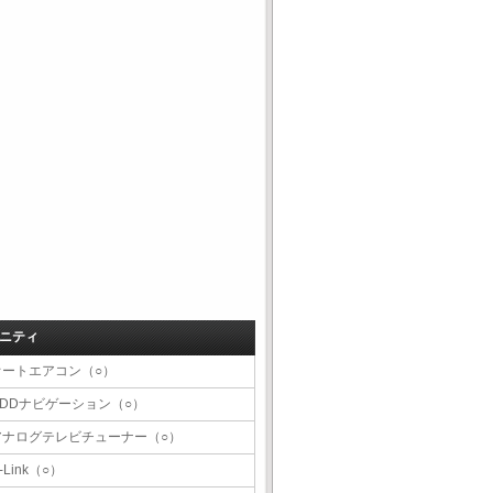
ニティ
オートエアコン（○）
HDDナビゲーション（○）
アナログテレビチューナー（○）
-Link（○）