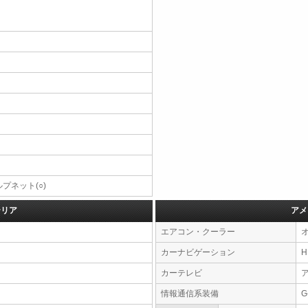
プネット(○)
テリア
アメ
エアコン・クーラー
カーナビゲーション
カーテレビ
情報通信系装備
G