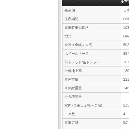
基本
生産国
日
生産期間
08
新車時車両価格
10
型式
DA
全長ｘ全幅ｘ全高
50
ホイールベース
29
前トレッド/後トレッド
16
最低地上高
13
車体重量
22
車体総重量
24
最大積載量
-
室内 (全長ｘ全幅ｘ全高)
21
ドア数
4
乗車定員
5名