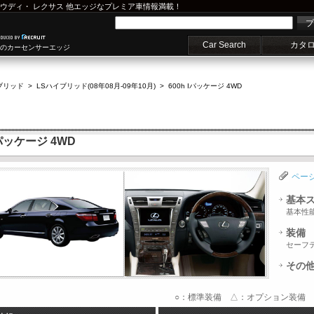
ウディ
・
レクサス
他エッジなプレミア車情報満載！
プ
Car Search
カタ
車のカーセンサーエッジ
ブリッド
>
LSハイブリッド(08年08月-09年10月)
>
600h Iパッケージ 4WD
パッケージ 4WD
ペー
基本
基本性
装備
セーフ
その
○：標準装備 △：オプション装備 