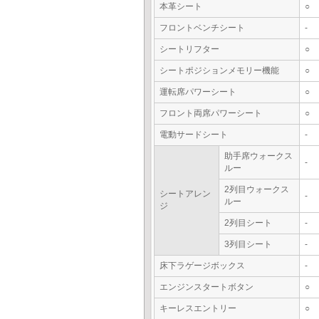
本革シート
○
フロントベンチシート
-
シートリフター
○
シートポジションメモリー機能
○
運転席パワーシート
○
フロント両席パワーシート
○
電動サードシート
-
助手席ウォークス
-
ルー
2列目ウォークス
シートアレン
-
ルー
ジ
2列目シート
-
3列目シート
-
床下ラゲージボックス
-
エンジンスタートボタン
○
キーレスエントリー
○