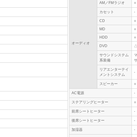
AM／FMラジオ
○
カセット
-
CD
○
MD
○
HDD
○
オーディオ
DVD
サウンドシステム
系装備
リアエンターテイ
-
メントシステム
スピーカー
○
AC電源
-
ステアリングヒーター
○
前席シートヒーター
-
後席シートヒーター
-
加湿器
-