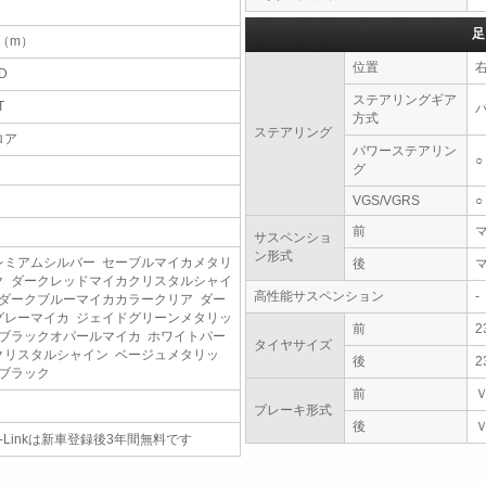
足
7（m）
位置
D
ステアリングギア
T
方式
ステアリング
ロア
パワーステアリン
○
グ
VGS/VGRS
○
前
サスペンショ
ン形式
レミアムシルバー セーブルマイカメタリ
後
ク ダークレッドマイカクリスタルシャイ
高性能サスペンション
-
 ダークブルーマイカカラークリア ダー
グレーマイカ ジェイドグリーンメタリッ
前
2
 ブラックオパールマイカ ホワイトパー
タイヤサイズ
クリスタルシャイン ベージュメタリッ
後
2
 ブラック
前
ブレーキ形式
後
-Linkは新車登録後3年間無料です