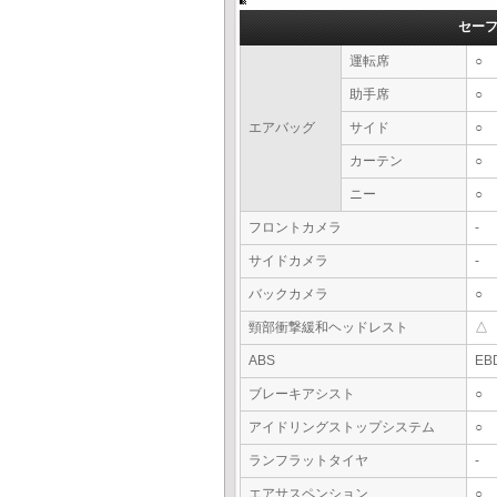
セー
運転席
○
助手席
○
エアバッグ
サイド
○
カーテン
○
ニー
○
フロントカメラ
-
サイドカメラ
-
バックカメラ
○
頸部衝撃緩和ヘッドレスト
△
ABS
EB
ブレーキアシスト
○
アイドリングストップシステム
○
ランフラットタイヤ
-
エアサスペンション
○