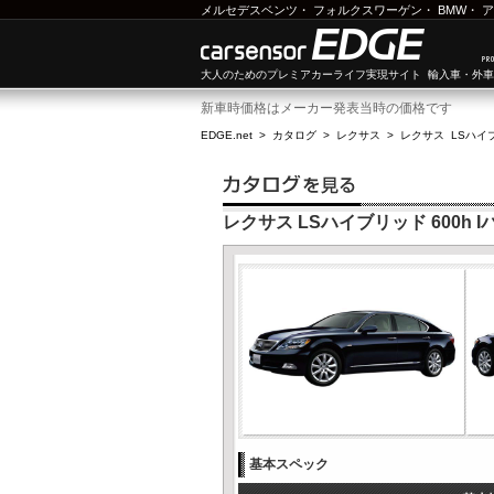
メルセデスベンツ
・
フォルクスワーゲン
・
BMW
・
ア
大人のためのプレミアカーライフ実現サイト 輸入車・外
新車時価格はメーカー発表当時の価格です
EDGE.net
>
カタログ
>
レクサス
>
レクサス LSハイ
レクサス LSハイブリッド 600h I
基本スペック