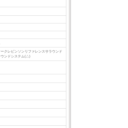
△
マークレビンソンリファレンスサラウンド
サウンドシステム(△)