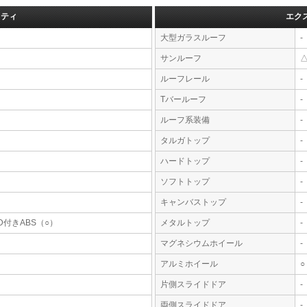
フティ
エク
大型ガラスルーフ
-
サンルーフ
ルーフレール
-
Tバールーフ
-
ルーフ系装備
-
タルガトップ
-
ハードトップ
-
ソフトトップ
-
キャンバストップ
-
D付きABS（○）
メタルトップ
-
マグネシウムホイール
-
アルミホイール
○
片側スライドドア
-
両側スライドドア
-