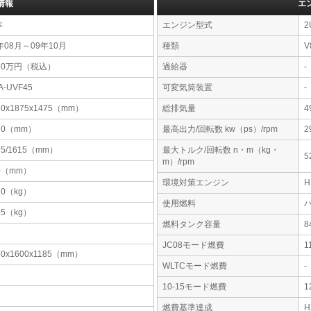
情報
エ
本
エンジン型式
2
年08月～09年10月
種類
V
30万円（税込）
過給器
-
A-UVF45
可変気筒装置
-
30x1875x1475（mm）
総排気量
4
70（mm）
最高出力/回転数 kw（ps）/rpm
2
15/1615（mm）
最大トルク/回転数 n・m（kg・
5
m）/rpm
0（mm）
環境対策エンジン
10（kg）
使用燃料
85（kg）
燃料タンク容量
JC08モード燃費
1
50x1600x1185（mm）
WLTCモード燃費
-
10-15モード燃費
1
燃費基準達成