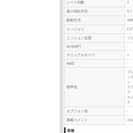
シート列数
2
最小回転半径
5.
駆動方式
4W
ミッション
CV
ミッション位置
フ
AI-SHIFT
-
マニュアルモード
○
4WS
-
プ
ッ
ン
標準色
ク
ク
ル
ク
オプション色
-
掲載コメント
※G
装備