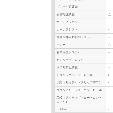
ブレーキ系装備
-
衝突軽減装置
△
ナイトビジョン
-
レーンアシスト
-
車間距離自動制御システム
△
ソナー
△
駐車支援システム
○
センターデフロック
-
横滑り防止装置
○
トラクションコントロール
○
LSD（リミテッドスリップデフ）
-
ダウンヒルアシストコントロール
-
AYC（アクティブ・ヨー・コント
-
ロール）
SH-4WD
-