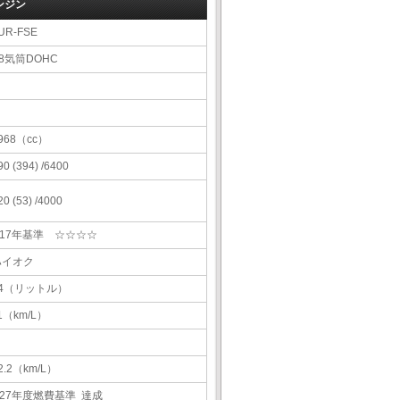
ンジン
UR-FSE
8気筒DOHC
968（cc）
90 (394) /6400
20 (53) /4000
H17年基準 ☆☆☆☆
ハイオク
84（リットル）
1（km/L）
2.2（km/L）
H27年度燃費基準 達成