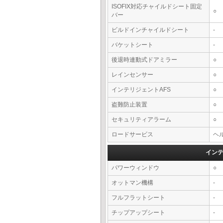
ISOFIX対応チャイルドシート固定
○
バー
ビルドインチャイルドシート
-
バケットシート
-
後退時連動式ドアミラー
○
レインセンサー
○
インテリジェントAFS
○
盗難防止装置
○
セキュリティアラーム
○
ロードサービス
ヘル
イン
パワーウィンドウ
○
オットマン機構
-
フルフラットシート
-
チップアップシート
-