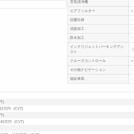
空気清浄機
-
エアフィルター
○
抗菌仕様
-
消臭加工
-
防水加工
-
インテリジェントパーキングアシ
スト
クルーズコントロール
○
その他ナビゲーション
-
福祉車両
-
T)
15万円 (CVT)
T)
40万円 (CVT)