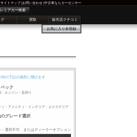
サイトマップ
|
お問い合わせ
|
中古車ならカーセンサー
レミアカー検索
ログ
買取
販売店クチコミ
お気に入り
未登録
ジ内の下記の場所に飛びます
スペック
能・エンジン・足回り
ティ・アメニティ・インテリア・エクステリア
他のグレード選択
-：選択不可、またはディーラーオプション