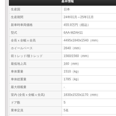
基本情報
生産国
日本
生産期間
24年01月～25年11月
新車時車両価格
455.9万円（税込）
型式
6AA-MZAH11
全長ｘ全幅ｘ全高
4495x1840x1540（mm）
ホイールベース
2640（mm）
前トレッド/後トレッド
1560/1560（mm）
最低地上高
160（mm）
車体重量
1510（kg）
車体総重量
1785（kg）
最大積載量
-
室内 (全長ｘ全幅ｘ全高)
1830x1520x1170（mm）
ドア数
5
乗車定員
5名