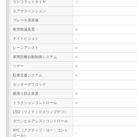
ランフラットタイヤ
△
エアサスペンション
-
ブレーキ系装備
-
衝突軽減装置
○
ナイトビジョン
-
レーンアシスト
○
車間距離自動制御システム
○
ソナー
○
駐車支援システム
○
センターデフロック
-
横滑り防止装置
○
トラクションコントロール
○
LSD（リミテッドスリップデフ）
-
ダウンヒルアシストコントロール
-
AYC（アクティブ・ヨー・コント
-
ロール）