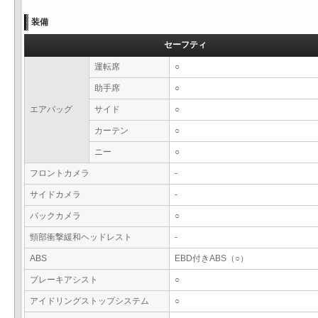
装備
セーフティ
運転席
○
助手席
○
エアバッグ
サイド
○
カーテン
○
ニー
○
フロントカメラ
-
サイドカメラ
-
バックカメラ
○
頸部衝撃緩和ヘッドレスト
-
ABS
EBD付きABS（○）
ブレーキアシスト
○
アイドリングストップシステム
○