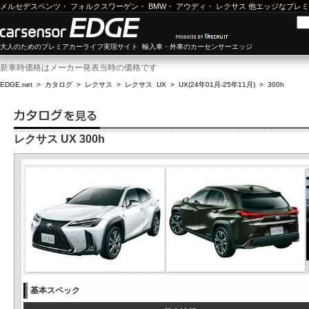
メルセデスベンツ
・
フォルクスワーゲン
・
BMW
・
アウディ
・
レクサス
他エッジなプレミ
大人のためのプレミアカーライフ実現サイト 輸入車・外車のカーセンサーエッジ
新車時価格はメーカー発表当時の価格です
EDGE.net
>
カタログ
>
レクサス
>
レクサス UX
>
UX(24年01月-25年11月)
>
300h
レクサス UX 300h
基本スペック