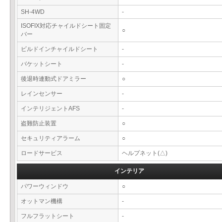
SH-4WD
-
ISOFIX対応チャイルドシート固定
○
バー
ビルドインチャイルドシート
-
バケットシート
-
後退時連動式ドアミラー
○
レインセンサー
-
インテリジェントAFS
-
盗難防止装置
○
セキュリティアラーム
○
ロードサービス
ヘルプネット(△)
インテリア
パワーウィンドウ
○
オットマン機構
-
フルフラットシート
-