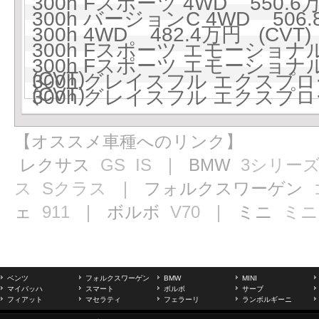
300h Fスポーツ 4WD 550.6万
300h バージョンC 4WD 506.
300h 4WD 482.4万円 (CVT)
300h Fスポーツ エモーショナ
300h Fスポーツ エモーショナ
(CVT)
300h グレイスフル エクスプロ
(CVT)
300h グレイスフル エクスプロー
【オススメ車種へのリンク】
レクサス
GS
IS
｜ BMW
3シリー
ス
Sクラス
｜ フォルクスワーゲン
ェ
911
｜ ボルボ
V70
｜ ミニ
ミニ
ベンツ
フォルクスワーゲン
BMW
MINI
マイバッハ
スマート
ボルボ
サーブ
フィアット
マセラティ
フェラーリ
ランボルギーニ