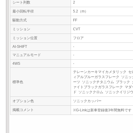
シート列数
2
最小回転半径
5.2（m）
駆動方式
FF
ミッション
CVT
ミッション位置
フロア
AI-SHIFT
-
マニュアルモード
-
4WS
-
テレーンカーキマイカメタリック セ
ィアルブルーガラスフレーク ソニッ
標準色
ーツ ソニックチタニウム ブラック 
ァイトブラックガラスフレーク マダ
ド ソニッククロム ソニックイリジ
オプション色
ソニックカッパー
掲載コメント
※G-Linkは新車登録後3年間無料です