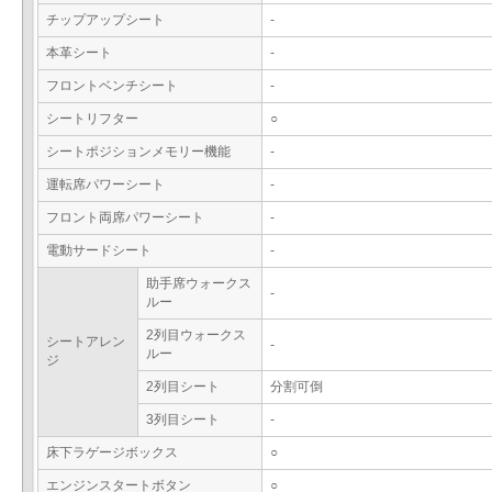
チップアップシート
-
本革シート
-
フロントベンチシート
-
シートリフター
○
シートポジションメモリー機能
-
運転席パワーシート
-
フロント両席パワーシート
-
電動サードシート
-
助手席ウォークス
-
ルー
2列目ウォークス
シートアレン
-
ルー
ジ
2列目シート
分割可倒
3列目シート
-
床下ラゲージボックス
○
エンジンスタートボタン
○