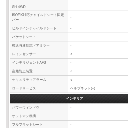
SH-4WD
-
ISOFIX対応チャイルドシート固定
○
バー
ビルドインチャイルドシート
-
バケットシート
-
後退時連動式ドアミラー
○
レインセンサー
○
インテリジェントAFS
-
盗難防止装置
○
セキュリティアラーム
○
ロードサービス
ヘルプネット(○)
インテリア
パワーウィンドウ
○
オットマン機構
-
フルフラットシート
-