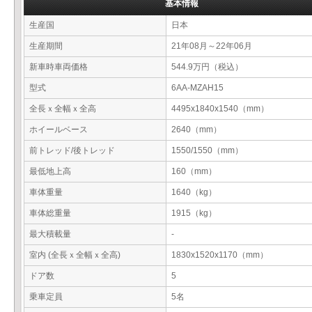
基本情報
生産国
日本
生産期間
21年08月～22年06月
新車時車両価格
544.9万円（税込）
型式
6AA-MZAH15
全長ｘ全幅ｘ全高
4495x1840x1540（mm）
ホイールベース
2640（mm）
前トレッド/後トレッド
1550/1550（mm）
最低地上高
160（mm）
車体重量
1640（kg）
車体総重量
1915（kg）
最大積載量
-
室内 (全長ｘ全幅ｘ全高)
1830x1520x1170（mm）
ドア数
5
乗車定員
5名