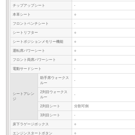
チップアップシート
-
本革シート
○
フロントベンチシート
-
シートリフター
○
シートポジションメモリー機能
○
運転席パワーシート
○
フロント両席パワーシート
○
電動サードシート
-
助手席ウォークス
-
ルー
2列目ウォークス
シートアレン
-
ルー
ジ
2列目シート
分割可倒
3列目シート
-
床下ラゲージボックス
○
エンジンスタートボタン
○