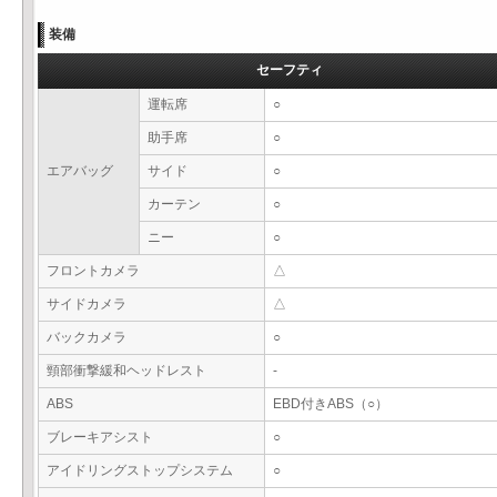
装備
セーフティ
運転席
○
助手席
○
エアバッグ
サイド
○
カーテン
○
ニー
○
フロントカメラ
△
サイドカメラ
△
バックカメラ
○
頸部衝撃緩和ヘッドレスト
-
ABS
EBD付きABS（○）
ブレーキアシスト
○
アイドリングストップシステム
○