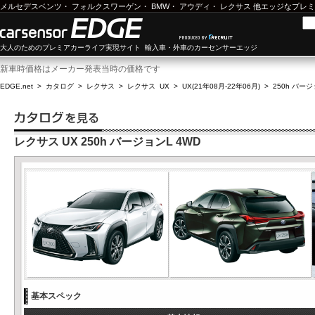
メルセデスベンツ
・
フォルクスワーゲン
・
BMW
・
アウディ
・
レクサス
他エッジなプレミ
大人のためのプレミアカーライフ実現サイト 輸入車・外車のカーセンサーエッジ
新車時価格はメーカー発表当時の価格です
EDGE.net
>
カタログ
>
レクサス
>
レクサス UX
>
UX(21年08月-22年06月)
>
250h バージ
レクサス UX 250h バージョンL 4WD
基本スペック