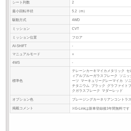
シート列数
2
最小回転半径
5.2（m）
駆動方式
4WD
ミッション
CVT
ミッション位置
フロア
AI-SHIFT
-
マニュアルモード
○
4WS
-
テレーンカーキマイカメタリック セ
ィアルブルーガラスフレーク ソニッ
標準色
ーツ マーキュリーグレーマイカ ソ
チタニウム ブラック グラファイト
クガラスフレーク マダーレッド
オプション色
ブレージングカーネリアンコントラ
掲載コメント
※G-Linkは新車登録後3年間無料です