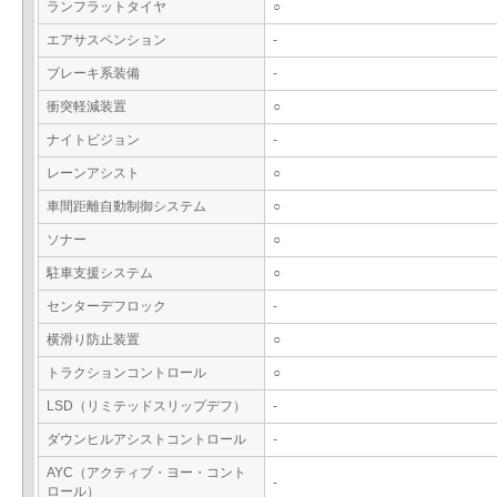
ランフラットタイヤ
○
エアサスペンション
-
ブレーキ系装備
-
衝突軽減装置
○
ナイトビジョン
-
レーンアシスト
○
車間距離自動制御システム
○
ソナー
○
駐車支援システム
○
センターデフロック
-
横滑り防止装置
○
トラクションコントロール
○
LSD（リミテッドスリップデフ）
-
ダウンヒルアシストコントロール
-
AYC（アクティブ・ヨー・コント
-
ロール）