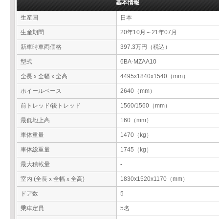
基本情報
生産国
日本
生産期間
20年10月～21年07月
新車時車両価格
397.3万円（税込）
型式
6BA-MZAA10
全長ｘ全幅ｘ全高
4495x1840x1540（mm）
ホイールベース
2640（mm）
前トレッド/後トレッド
1560/1560（mm）
最低地上高
160（mm）
車体重量
1470（kg）
車体総重量
1745（kg）
最大積載量
-
室内 (全長ｘ全幅ｘ全高)
1830x1520x1170（mm）
ドア数
5
乗車定員
5名