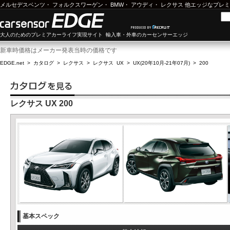
メルセデスベンツ
・
フォルクスワーゲン
・
BMW
・
アウディ
・
レクサス
他エッジなプレミ
大人のためのプレミアカーライフ実現サイト 輸入車・外車のカーセンサーエッジ
新車時価格はメーカー発表当時の価格です
EDGE.net
>
カタログ
>
レクサス
>
レクサス UX
>
UX(20年10月-21年07月)
>
200
レクサス UX 200
基本スペック