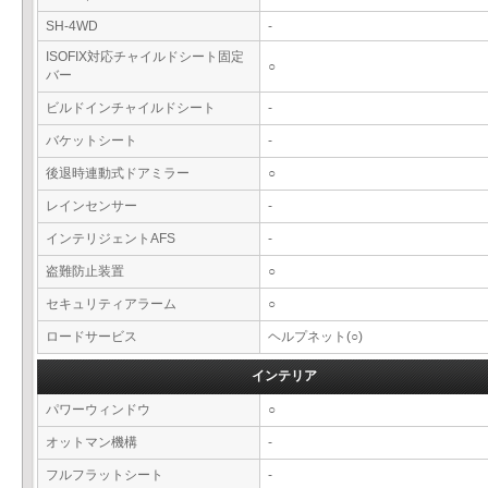
SH-4WD
-
ISOFIX対応チャイルドシート固定
○
バー
ビルドインチャイルドシート
-
バケットシート
-
後退時連動式ドアミラー
○
レインセンサー
-
インテリジェントAFS
-
盗難防止装置
○
セキュリティアラーム
○
ロードサービス
ヘルプネット(○)
インテリア
パワーウィンドウ
○
オットマン機構
-
フルフラットシート
-