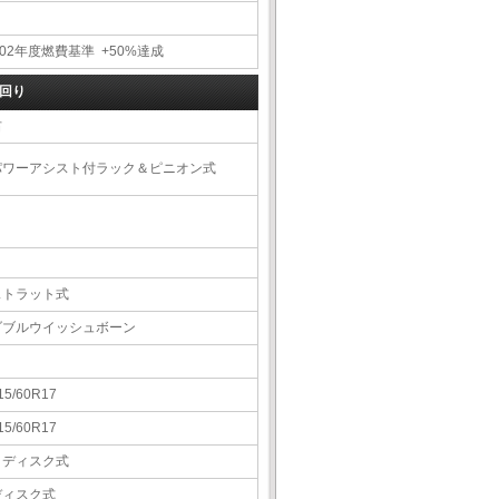
02年度燃費基準 +50%達成
回り
右
パワーアシスト付ラック＆ピニオン式
ストラット式
ダブルウイッシュボーン
15/60R17
15/60R17
Ｖディスク式
ディスク式