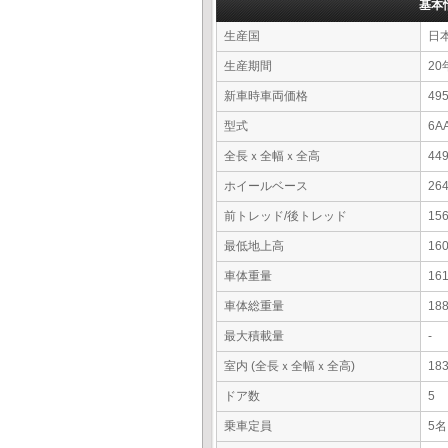
基本
生産国
日
生産期間
20
新車時車両価格
4
型式
6A
全長ｘ全幅ｘ全高
44
ホイールベース
26
前トレッド/後トレッド
15
最低地上高
16
車体重量
16
車体総重量
18
最大積載量
-
室内 (全長ｘ全幅ｘ全高)
18
ドア数
5
乗車定員
5名