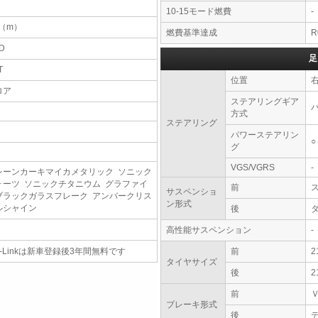
10-15モード燃費
-
2（m）
燃費基準達成
R
D
足
T
位置
ロア
ステアリングギア
方式
ステアリング
パワーステアリン
○
グ
VGS/VGRS
-
レーンカーキマイカメタリック ソニック
ォーツ ソニックチタニウム グラファイ
前
サスペンショ
ブラックガラスフレーク アンバークリス
ン形式
ルシャイン
後
高性能サスペンション
-
-Linkは新車登録後3年間無料です
前
2
タイヤサイズ
後
2
前
ブレーキ形式
後