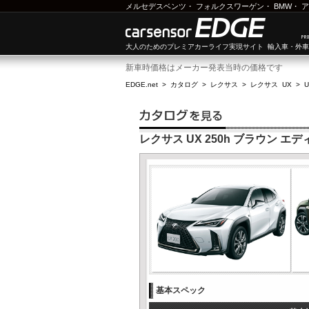
メルセデスベンツ
・
フォルクスワーゲン
・
BMW
・
ア
大人のためのプレミアカーライフ実現サイト 輸入車・外
新車時価格はメーカー発表当時の価格です
EDGE.net
>
カタログ
>
レクサス
>
レクサス UX
>
U
レクサス UX 250h ブラウン エデ
基本スペック