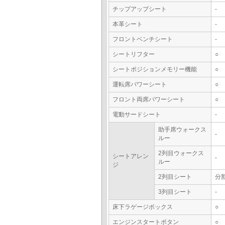
チップアップシート
-
本革シート
-
フロントベンチシート
-
シートリフター
○
シートポジションメモリー機能
○
運転席パワーシート
○
フロント両席パワーシート
○
電動サードシート
-
助手席ウォークス
-
ルー
2列目ウォークス
シートアレン
-
ルー
ジ
2列目シート
分
3列目シート
-
床下ラゲージボックス
○
エンジンスタートボタン
○