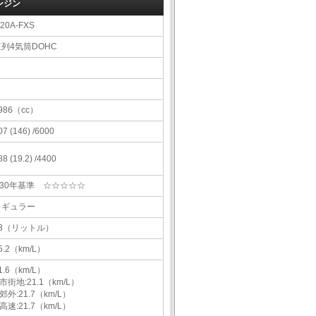
ンジン
20A-FXS
直列4気筒DOHC
986（cc）
07 (146) /6000
88 (19.2) /4400
H30年基準 ☆☆☆☆☆
レギュラー
43（リットル）
5.2（km/L）
1.6（km/L）
市街地:21.1（km/L）
郊外:21.7（km/L）
高速:21.7（km/L）