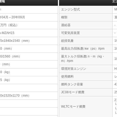
情報
エ
本
エンジン型式
M
年04月～20年09月
種類
95万円（税込）
過給器
-
A-MZAH15
可変気筒装置
-
95x1840x1540（mm）
総排気量
1
40（mm）
最高出力/回転数 kw（ps）/rpm
1
60/1560（mm）
最大トルク/回転数 n・m（kg・
1
m）/rpm
0（mm）
環境対策エンジン
10（kg）
使用燃料
85（kg）
燃料タンク容量
JC08モード燃費
2
30x1520x1170（mm）
2
└
WLTCモード燃費
└
└