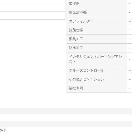
加湿器
-
空気清浄機
-
エアフィルター
○
抗菌仕様
-
消臭加工
-
防水加工
-
インテリジェントパーキングアシ
-
スト
クルーズコントロール
○
その他ナビゲーション
○
福祉車両
-
VT)