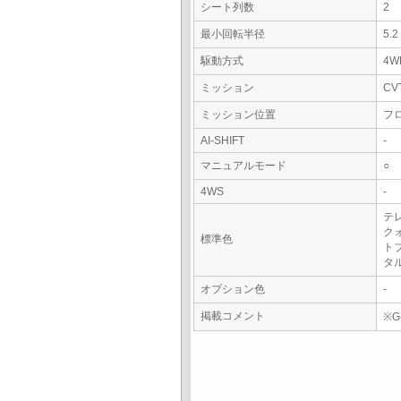
シート列数
2
最小回転半径
5.
駆動方式
4W
ミッション
CV
ミッション位置
フ
AI-SHIFT
-
マニュアルモード
○
4WS
-
テ
ク
標準色
ト
タ
オプション色
-
掲載コメント
※G