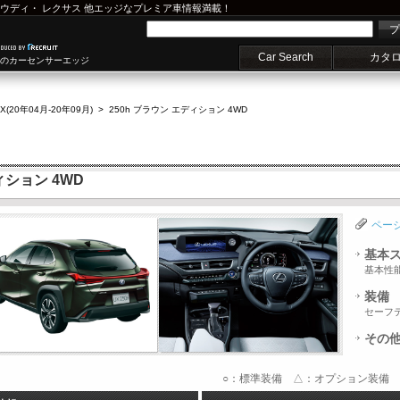
ウディ
・
レクサス
他エッジなプレミア車情報満載！
プ
Car Search
カタ
車のカーセンサーエッジ
X(20年04月-20年09月)
>
250h ブラウン エディション 4WD
ィション 4WD
ペー
基本
基本性
装備
セーフ
その
○：標準装備 △：オプション装備 