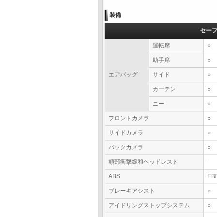
装備
セー
運転席
○
助手席
○
エアバッグ
サイド
○
カーテン
○
ニー
○
フロントカメラ
○
サイドカメラ
○
バックカメラ
○
頸部衝撃緩和ヘッドレスト
-
ABS
EB
ブレーキアシスト
○
アイドリングストップシステム
○