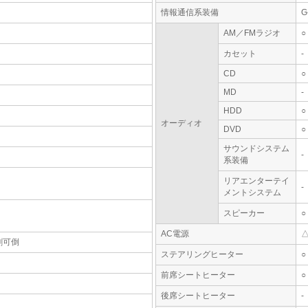
情報通信系装備
G
AM／FMラジオ
○
カセット
-
CD
○
MD
-
HDD
○
オーディオ
DVD
○
サウンドシステム
-
系装備
リアエンターテイ
-
メントシステム
スピーカー
○
AC電源
割可倒
ステアリングヒーター
○
前席シートヒーター
○
後席シートヒーター
-