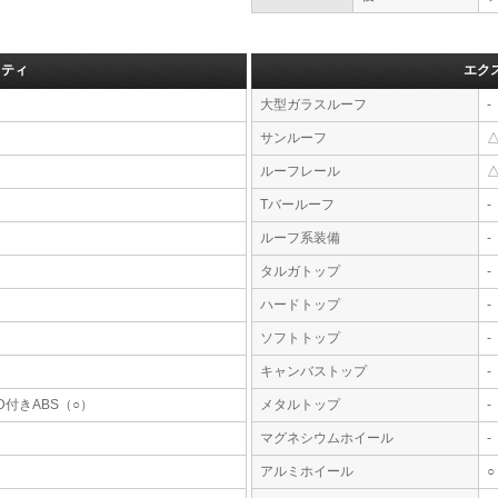
フティ
エク
大型ガラスルーフ
-
サンルーフ
ルーフレール
Tバールーフ
-
ルーフ系装備
-
タルガトップ
-
ハードトップ
-
ソフトトップ
-
キャンバストップ
-
D付きABS（○）
メタルトップ
-
マグネシウムホイール
-
アルミホイール
○