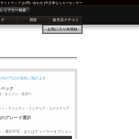
サイトマップ
|
お問い合わせ
|
中古車ならカーセンサー
レミアカー検索
ログ
買取
販売店クチコミ
お気に入り
未登録
ジ内の下記の場所に飛びます
スペック
能・エンジン・足回り
ティ・アメニティ・インテリア・エクステリア
他のグレード選択
-：選択不可、またはディーラーオプション