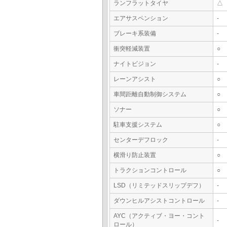
ランフラットタイヤ
△
エアサスペンション
-
ブレーキ系装備
-
衝突軽減装置
○
ナイトビジョン
-
レーンアシスト
○
車間距離自動制御システム
○
ソナー
○
駐車支援システム
○
センターデフロック
-
横滑り防止装置
○
トラクションコントロール
○
LSD（リミテッドスリップデフ）
-
ダウンヒルアシストコントロール
-
AYC（アクティブ・ヨー・コント
-
ロール）