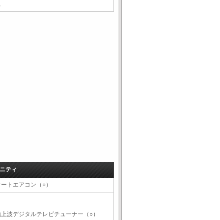
△
ニティ
オートエアコン（○）
地上波デジタルテレビチューナー（○）