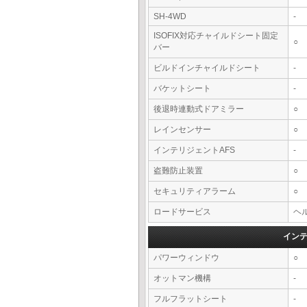
SH-4WD
-
ISOFIX対応チャイルドシート固定
○
バー
ビルドインチャイルドシート
-
バケットシート
-
後退時連動式ドアミラー
○
レインセンサー
○
インテリジェントAFS
-
盗難防止装置
○
セキュリティアラーム
○
ロードサービス
ヘル
イン
パワーウィンドウ
○
オットマン機構
-
フルフラットシート
-