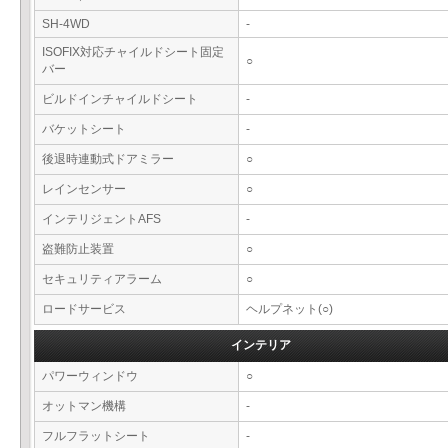
SH-4WD
-
ISOFIX対応チャイルドシート固定
○
バー
ビルドインチャイルドシート
-
バケットシート
-
後退時連動式ドアミラー
○
レインセンサー
○
インテリジェントAFS
-
盗難防止装置
○
セキュリティアラーム
○
ロードサービス
ヘルプネット(○)
インテリア
パワーウィンドウ
○
オットマン機構
-
フルフラットシート
-