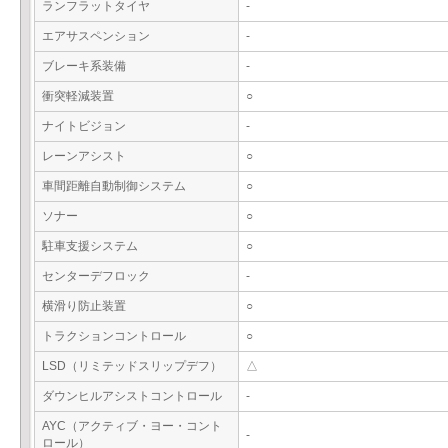
ランフラットタイヤ
-
エアサスペンション
-
ブレーキ系装備
-
衝突軽減装置
○
ナイトビジョン
-
レーンアシスト
○
車間距離自動制御システム
○
ソナー
○
駐車支援システム
○
センターデフロック
-
横滑り防止装置
○
トラクションコントロール
○
LSD（リミテッドスリップデフ）
△
ダウンヒルアシストコントロール
-
AYC（アクティブ・ヨー・コント
-
ロール）