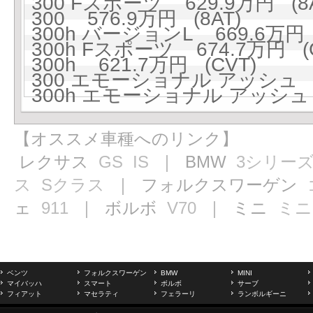
300 Fスポーツ 629.9万円 (8A
300 576.9万円 (8AT)
300h バージョンL 669.6万円 
300h Fスポーツ 674.7万円 (
300h 621.7万円 (CVT)
300 エモーショナル アッシュ 64
300h エモーショナル アッシュ 6
【オススメ車種へのリンク】
レクサス
GS
IS
｜ BMW
3シリー
ス
Sクラス
｜ フォルクスワーゲン
ェ
911
｜ ボルボ
V70
｜ ミニ
ミニ
ベンツ
フォルクスワーゲン
BMW
MINI
マイバッハ
スマート
ボルボ
サーブ
フィアット
マセラティ
フェラーリ
ランボルギーニ