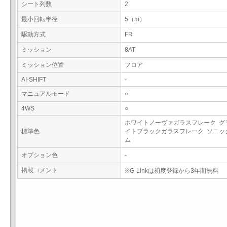
シート列数
2
最小回転半径
5（m）
駆動方式
FR
ミッション
8AT
ミッション位置
フロア
AI-SHIFT
-
マニュアルモード
○
4WS
○
ホワイトノーヴァガラスフレーク グ
標準色
イトブラックガラスフレーク ソニッ
ム
オプション色
-
掲載コメント
※G-Linkは初度登録から3年間無料