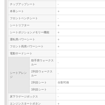
チップアップシート
-
本革シート
○
フロントベンチシート
-
シートリフター
○
シートポジションメモリー機能
○
運転席パワーシート
○
フロント両席パワーシート
○
電動サードシート
-
助手席ウォークス
-
ルー
2列目ウォークス
シートアレン
-
ルー
ジ
2列目シート
分割可倒
3列目シート
-
床下ラゲージボックス
-
エンジンスタートボタン
○