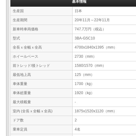
基本情報
生産国
日本
生産期間
20年11月～22年11月
新車時車両価格
747.7万円（税込）
型式
3BA-GSC10
全長ｘ全幅ｘ全高
4700x1840x1395（mm）
ホイールベース
2730（mm）
前トレッド/後トレッド
1580/1570（mm）
最低地上高
125（mm）
車体重量
1700（kg）
車体総重量
1920（kg）
最大積載量
-
室内 (全長ｘ全幅ｘ全高)
1875x1520x1120（mm）
ドア数
2
乗車定員
4名