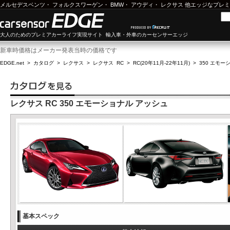
メルセデスベンツ
・
フォルクスワーゲン
・
BMW
・
アウディ
・
レクサス
他エッジなプレミ
大人のためのプレミアカーライフ実現サイト 輸入車・外車のカーセンサーエッジ
新車時価格はメーカー発表当時の価格です
EDGE.net
>
カタログ
>
レクサス
>
レクサス RC
>
RC(20年11月-22年11月)
>
350 エモー
レクサス RC 350 エモーショナル アッシュ
基本スペック