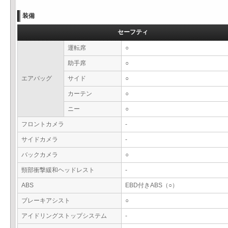
装備
セーフティ
運転席
○
助手席
○
エアバッグ
サイド
○
カーテン
○
ニー
○
フロントカメラ
-
サイドカメラ
-
バックカメラ
○
頸部衝撃緩和ヘッドレスト
-
ABS
EBD付きABS（○）
ブレーキアシスト
○
アイドリングストップシステム
-