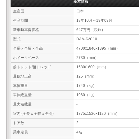
基本情報
生産国
日本
生産期間
18年10月～19年09月
新車時車両価格
647万円（税込）
型式
DAA-AVC10
全長ｘ全幅ｘ全高
4700x1840x1395（mm）
ホイールベース
2730（mm）
前トレッド/後トレッド
1580/1600（mm）
最低地上高
125（mm）
車体重量
1740（kg）
車体総重量
1960（kg）
最大積載量
-
室内 (全長ｘ全幅ｘ全高)
1875x1520x1120（mm）
ドア数
2
乗車定員
4名