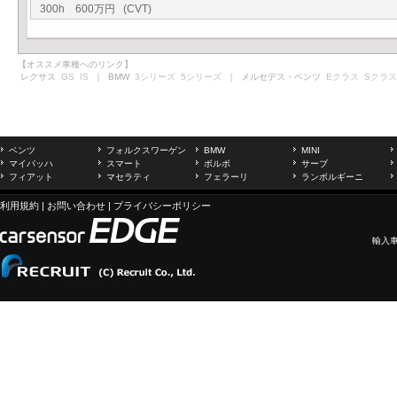
300h 600万円 (CVT)
【オススメ車種へのリンク】
レクサス
GS
IS
｜ BMW
3シリーズ
5シリーズ
｜ メルセデス・ベンツ
Eクラス
Sクラス
ベンツ
フォルクスワーゲン
BMW
MINI
マイバッハ
スマート
ボルボ
サーブ
フィアット
マセラティ
フェラーリ
ランボルギーニ
利用規約
|
お問い合わせ
|
プライバシーポリシー
輸入