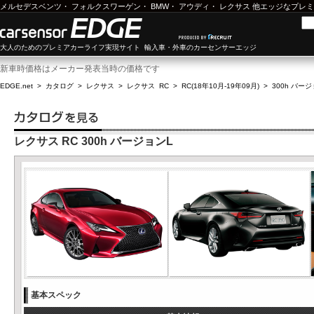
メルセデスベンツ
・
フォルクスワーゲン
・
BMW
・
アウディ
・
レクサス
他エッジなプレミ
大人のためのプレミアカーライフ実現サイト 輸入車・外車のカーセンサーエッジ
新車時価格はメーカー発表当時の価格です
EDGE.net
>
カタログ
>
レクサス
>
レクサス RC
>
RC(18年10月-19年09月)
>
300h バー
レクサス RC 300h バージョンL
基本スペック