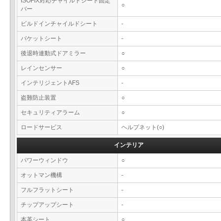
ISOFIX対応チャイルドシート固定
○
バー
ビルドインチャイルドシート
-
バケットシート
-
後退時連動式ドアミラー
○
レインセンサー
○
インテリジェントAFS
-
盗難防止装置
○
セキュリティアラーム
○
ロードサービス
ヘルプネット(○)
インテリア
パワーウィンドウ
○
オットマン機構
-
フルフラットシート
-
チップアップシート
-
本革シート
○