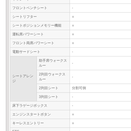
フロントベンチシート
-
シートリフター
○
シートポジションメモリー機能
○
運転席パワーシート
○
フロント両席パワーシート
○
電動サードシート
-
助手席ウォークス
-
ルー
2列目ウォークス
シートアレン
-
ルー
ジ
2列目シート
分割可倒
3列目シート
-
床下ラゲージボックス
-
エンジンスタートボタン
○
キーレスエントリー
○