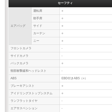
セーフティ
運転席
○
助手席
○
エアバッグ
サイド
○
カーテン
○
ニー
○
フロントカメラ
-
サイドカメラ
-
バックカメラ
○
頸部衝撃緩和ヘッドレスト
-
ABS
EBD付きABS（○）
ブレーキアシスト
○
アイドリングストップシステム
○
ランフラットタイヤ
-
エアサスペンション
-