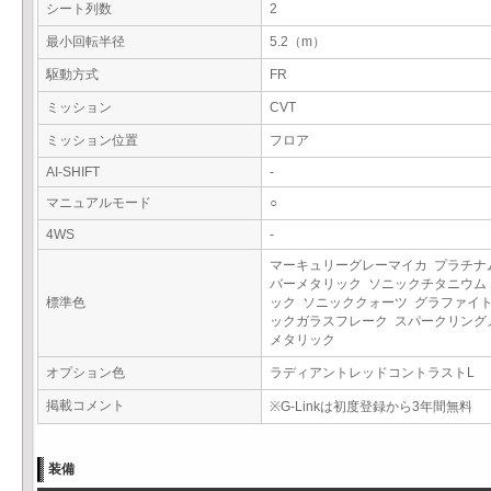
シート列数
2
最小回転半径
5.2（m）
駆動方式
FR
ミッション
CVT
ミッション位置
フロア
AI-SHIFT
-
マニュアルモード
○
4WS
-
マーキュリーグレーマイカ プラチナ
バーメタリック ソニックチタニウム
標準色
ック ソニッククォーツ グラファイ
ックガラスフレーク スパークリング
メタリック
オプション色
ラディアントレッドコントラストL
掲載コメント
※G-Linkは初度登録から3年間無料
装備