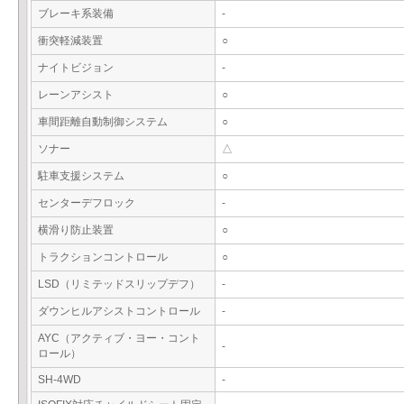
ブレーキ系装備
-
衝突軽減装置
○
ナイトビジョン
-
レーンアシスト
○
車間距離自動制御システム
○
ソナー
△
駐車支援システム
○
センターデフロック
-
横滑り防止装置
○
トラクションコントロール
○
LSD（リミテッドスリップデフ）
-
ダウンヒルアシストコントロール
-
AYC（アクティブ・ヨー・コント
-
ロール）
SH-4WD
-