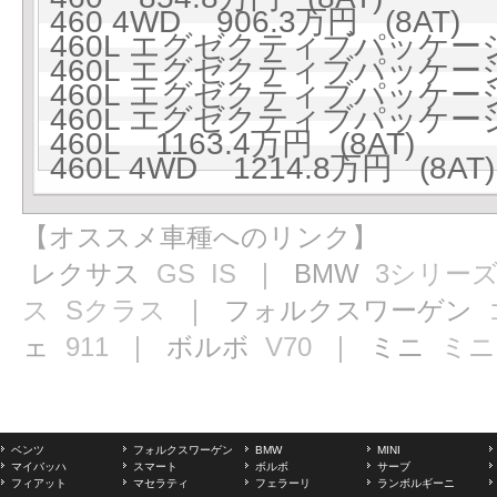
460 4WD 906.3万円 (8AT)
460L エグゼクティブパッケージ 
460L エグゼクティブパッケージ 4
460L エグゼクティブパッケージ 
460L エグゼクティブパッケージ 4
460L 1163.4万円 (8AT)
460L 4WD 1214.8万円 (8AT)
【オススメ車種へのリンク】
レクサス
GS
IS
｜ BMW
3シリー
ス
Sクラス
｜ フォルクスワーゲン
ェ
911
｜ ボルボ
V70
｜ ミニ
ミニ
ベンツ
フォルクスワーゲン
BMW
MINI
マイバッハ
スマート
ボルボ
サーブ
フィアット
マセラティ
フェラーリ
ランボルギーニ