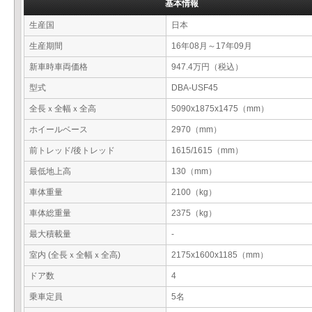
基本情報
生産国
日本
生産期間
16年08月～17年09月
新車時車両価格
947.4万円（税込）
型式
DBA-USF45
全長ｘ全幅ｘ全高
5090x1875x1475（mm）
ホイールベース
2970（mm）
前トレッド/後トレッド
1615/1615（mm）
最低地上高
130（mm）
車体重量
2100（kg）
車体総重量
2375（kg）
最大積載量
-
室内 (全長ｘ全幅ｘ全高)
2175x1600x1185（mm）
ドア数
4
乗車定員
5名