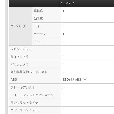
セーフティ
運転席
○
助手席
○
エアバッグ
サイド
○
カーテン
○
ニー
○
フロントカメラ
-
サイドカメラ
-
バックカメラ
○
頸部衝撃緩和ヘッドレスト
○
ABS
EBD付きABS（○）
ブレーキアシスト
○
アイドリングストップシステム
-
ランフラットタイヤ
-
エアサスペンション
○