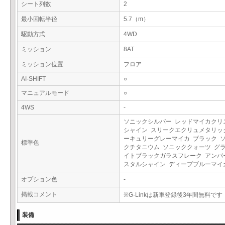
シート列数
2
最小回転半径
5.7（m）
駆動方式
4WD
ミッション
8AT
ミッション位置
フロア
AI-SHIFT
○
マニュアルモード
○
4WS
-
ソニックシルバー レッドマイカクリ
シャイン スリークエクリュメタリッ
ーキュリーグレーマイカ ブラック 
標準色
クチタニウム ソニッククォーツ グ
イトブラックガラスフレーク アンバ
スタルシャイン ディープブルーマ
オプション色
-
掲載コメント
※G-Linkは新車登録後3年間無料です
装備