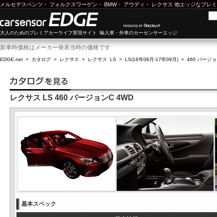
メルセデスベンツ
・
フォルクスワーゲン
・
BMW
・
アウディ
・
レクサス
他エッジなプレミ
大人のためのプレミアカーライフ実現サイト 輸入車・外車のカーセンサーエッジ
新車時価格はメーカー発表当時の価格です
EDGE.net
>
カタログ
>
レクサス
>
レクサス LS
>
LS(16年08月-17年09月)
>
460 バージョ
レクサス LS 460 バージョンC 4WD
基本スペック