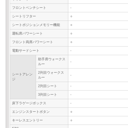
フロントベンチシート
-
シートリフター
○
シートポジションメモリー機能
○
運転席パワーシート
○
フロント両席パワーシート
○
電動サードシート
-
助手席ウォークス
-
ルー
2列目ウォークス
シートアレン
-
ルー
ジ
2列目シート
-
3列目シート
-
床下ラゲージボックス
-
エンジンスタートボタン
○
キーレスエントリー
○