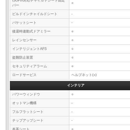
ISOFIX対応チャイルドシート固定
○
バー
ビルドインチャイルドシート
-
バケットシート
-
後退時連動式ドアミラー
○
レインセンサー
○
インテリジェントAFS
○
盗難防止装置
○
セキュリティアラーム
○
ロードサービス
ヘルプネット(○)
インテリア
パワーウィンドウ
○
オットマン機構
-
フルフラットシート
-
チップアップシート
-
本革シート
○