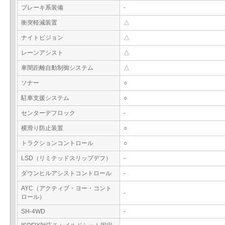
ブレーキ系装備
-
衝突軽減装置
△
ナイトビジョン
△
レーンアシスト
△
車間距離自動制御システム
△
ソナー
○
駐車支援システム
○
センターデフロック
-
横滑り防止装置
○
トラクションコントロール
○
LSD（リミテッドスリップデフ）
-
ダウンヒルアシストコントロール
-
AYC（アクティブ・ヨー・コント
-
ロール）
SH-4WD
-