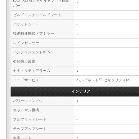
ISOFIX対応チャイルドシート固定
○
バー
ビルドインチャイルドシート
-
バケットシート
-
後退時連動式ドアミラー
○
レインセンサー
-
インテリジェントAFS
-
盗難防止装置
○
セキュリティアラーム
○
ロードサービス
ヘルプネット/G-セキュリティ(○)
インテリア
パワーウィンドウ
○
オットマン機構
-
フルフラットシート
-
チップアップシート
-
本革シート
○