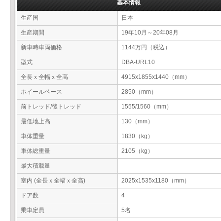
基本情報
生産国
日本
生産期間
19年10月～20年08月
新車時車両価格
1144万円（税込）
型式
DBA-URL10
全長ｘ全幅ｘ全高
4915x1855x1440（mm）
ホイールベース
2850（mm）
前トレッド/後トレッド
1555/1560（mm）
最低地上高
130（mm）
車体重量
1830（kg）
車体総重量
2105（kg）
最大積載量
-
室内 (全長ｘ全幅ｘ全高)
2025x1535x1180（mm）
ドア数
4
乗車定員
5名