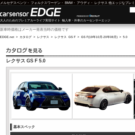
メルセデスベンツ
・
フォルクスワーゲン
・
BMW
・
アウディ
・
レクサス
他エッジなプレミ
大人のためのプレミアカーライフ実現サイト 輸入車・外車のカーセンサーエッジ
新車時価格はメーカー発表当時の価格です
EDGE.net
>
カタログ
>
レクサス
>
レクサス GS F
>
GS F(19年10月-20年08月)
>
5.0
レクサス GS F 5.0
基本スペック