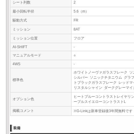
シート列数
2
最小回転半径
5.6（m）
駆動方式
FR
ミッション
8AT
ミッション位置
フロア
AI-SHIFT
-
マニュアルモード
○
4WS
-
ホワイトノーヴァガラスフレーク ソ
シルバー ソニックチタニウム グラ
標準色
トブラックガラスフレーク レッドマ
リスタルシャイン ダークグレーマ
ヒートブルーコントラストレイヤリン
オプション色
ープルスイエローコントラストL
掲載コメント
※G-Linkは新車登録後3年間無料です
装備