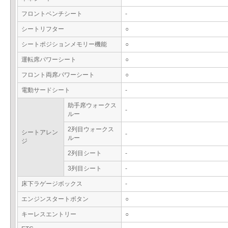
フロントベンチシート
-
シートリフター
○
シートポジションメモリー機能
○
運転席パワーシート
○
フロント両席パワーシート
○
電動サードシート
-
助手席ウォークス
-
ルー
2列目ウォークス
シートアレン
-
ルー
ジ
2列目シート
-
3列目シート
-
床下ラゲージボックス
-
エンジンスタートボタン
○
キーレスエントリー
○