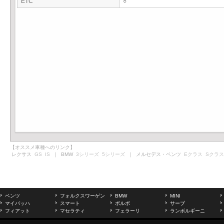
ETC
○
【オススメ車種へのリンク】
レクサス
GS
IS
｜ BMW
3シリーズ
5シリーズ
｜ メルセデス・ベンツ
Eクラス
Sクラス
ベンツ
フォルクスワーゲン
BMW
MINI
マイバッハ
スマート
ボルボ
サーブ
フィアット
マセラティ
フェラーリ
ランボルギーニ