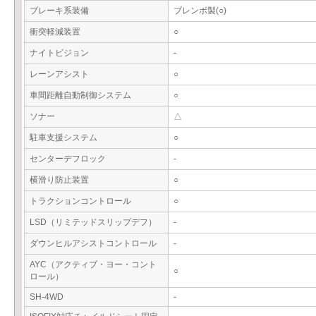
ブレーキ系装備
ブレンボ製(○)
衝突軽減装置
○
ナイトビジョン
-
レーンアシスト
○
車間距離自動制御システム
○
ソナー
△
駐車支援システム
○
センターデフロック
-
横滑り防止装置
○
トラクションコントロール
○
LSD（リミテッドスリップデフ）
-
ダウンヒルアシストコントロール
-
AYC（アクティブ・ヨー・コント
○
ロール）
SH-4WD
-