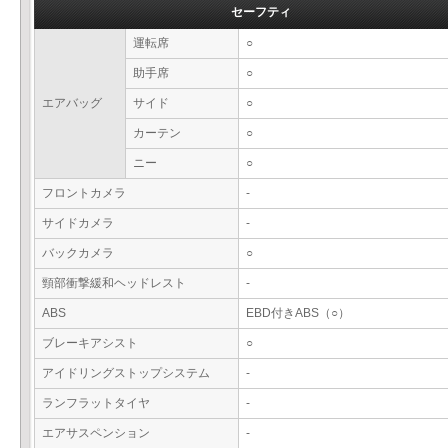
セーフティ
運転席
○
助手席
○
エアバッグ
サイド
○
カーテン
○
ニー
○
フロントカメラ
-
サイドカメラ
-
バックカメラ
○
頸部衝撃緩和ヘッドレスト
-
ABS
EBD付きABS（○）
ブレーキアシスト
○
アイドリングストップシステム
-
ランフラットタイヤ
-
エアサスペンション
-