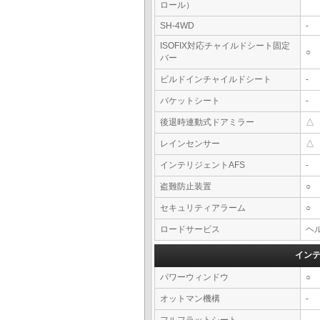
ロール）
SH-4WD
-
ISOFIX対応チャイルドシート固定
○
バー
ビルドインチャイルドシート
-
バケットシート
-
後退時連動式ドアミラー
△
レインセンサー
△
インテリジェントAFS
-
盗難防止装置
○
セキュリティアラーム
○
ロードサービス
ヘル
イン
パワーウィンドウ
○
オットマン機構
-