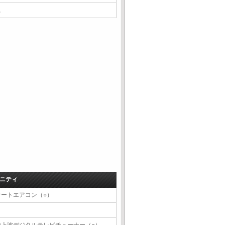
△
ニティ
オートエアコン（○）