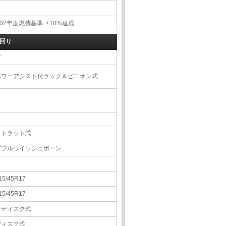
02年度燃費基準 +10%達成
回り
右
パワーアシスト付ラック＆ピニオン式
ストラット式
ダブルウイッシュボーン
15/45R17
15/45R17
Ｖディスク式
ディスク式