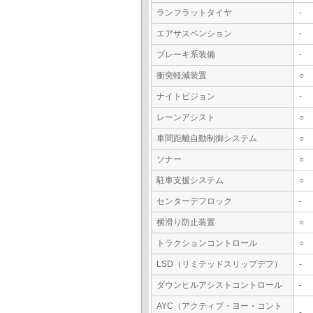
ランフラットタイヤ
-
エアサスペンション
-
ブレーキ系装備
-
衝突軽減装置
○
ナイトビジョン
-
レーンアシスト
○
車間距離自動制御システム
○
ソナー
○
駐車支援システム
○
センターデフロック
-
横滑り防止装置
○
トラクションコントロール
○
LSD（リミテッドスリップデフ）
-
ダウンヒルアシストコントロール
-
AYC（アクティブ・ヨー・コント
-