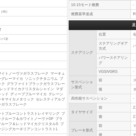
10-15モード燃費
-
2（m）
燃費基準達成
R
足
T
位置
ンパネ
ステアリングギア
方式
ステアリング
パワーステアリン
-
グ
VGS/VGRS
-
ワイトノーヴァガラスフレーク マーキュ
ーグレーマイカ ソニックチタニウム ブ
前
サスペンショ
ック グラファイトブラックガラスフレー
ン形式
 レッドマイカクリスタルシャイン マダ
後
レッド ディープブルーマイカ テレーン
高性能サスペンション
-
ーキマイカメタリック セレスティアルブ
ーガラスフレーク
前
2
タイヤサイズ
ートブルーコントラストレイヤリング ブ
後
2
ックルーフ＆ホワイトノーヴァGF ブラ
クルーフ＆レッドマイカクリスタルS ブ
前
ージングカーネリアンコントラストL
ブレーキ形式
後