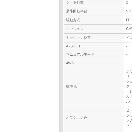
シート列数
2
最小回転半径
5.
駆動方式
FF
ミッション
CV
ミッション位置
イ
AI-SHIFT
-
マニュアルモード
○
4WS
-
ホ
リ
ラ
標準色
ク
ー
カ
ル
ヒ
ラ
オプション色
ッ
レ