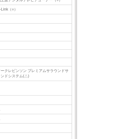
地上波デジタルテレビチューナー（○）
-Link（○）
マークレビンソン プレミアムサラウンドサ
ウンドシステム(△)
△
△