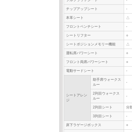
フルフラットシート
-
チップアップシート
-
本革シート
△
フロントベンチシート
-
シートリフター
○
シートポジションメモリー機能
△
運転席パワーシート
○
フロント両席パワーシート
○
電動サードシート
-
助手席ウォークス
-
ルー
2列目ウォークス
シートアレン
-
ルー
ジ
2列目シート
分
3列目シート
-
床下ラゲージボックス
○