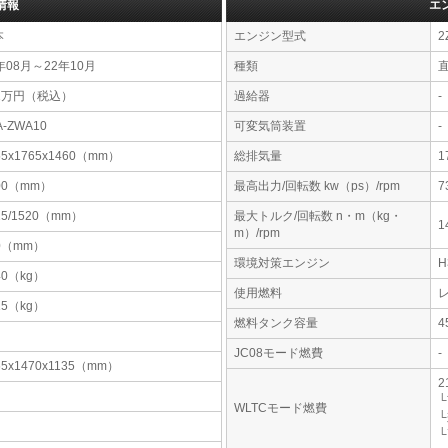
情報
エ
本
エンジン型式
2
年08月～22年10月
種類
51万円（税込）
過給器
-
A-ZWA10
可変気筒装置
-
55x1765x1460（mm）
総排気量
1
00（mm）
最高出力/回転数 kw（ps）/rpm
7
25/1520（mm）
最大トルク/回転数 n・m（kg・
1
m）/rpm
0（mm）
環境対策エンジン
40（kg）
使用燃料
15（kg）
燃料タンク容量
JC08モード燃費
-
65x1470x1135（mm）
2
└
WLTCモード燃費
└
└