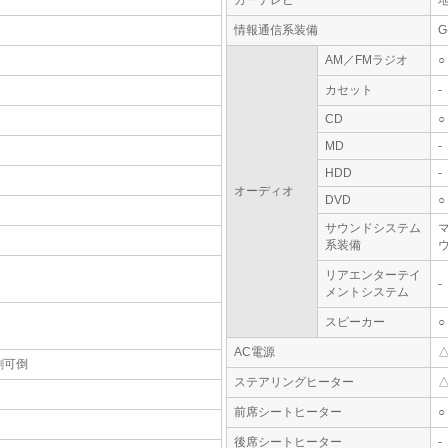
カーテレビ
情報通信系装備
G
AM／FMラジオ
○
カセット
-
CD
○
MD
-
HDD
-
オーディオ
DVD
○
サウンドシステム
系装備
リアエンターテイ
-
メントシステム
スピーカー
○
AC電源
割可倒
ステアリングヒーター
前席シートヒーター
○
後席シートヒーター
-