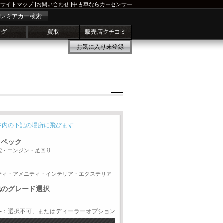
サイトマップ
|
お問い合わせ
|
中古車ならカーセンサー
レミアカー検索
ログ
買取
販売店クチコミ
お気に入り
未登録
ジ内の下記の場所に飛びます
スペック
能・エンジン・足回り
ティ・アメニティ・インテリア・エクステリア
他のグレード選択
-：選択不可、またはディーラーオプション