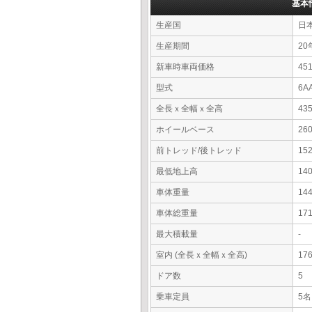
基本
生産国
日
生産期間
20
新車時車両価格
4
型式
6A
全長ｘ全幅ｘ全高
43
ホイールベース
26
前トレッド/後トレッド
15
最低地上高
14
車体重量
14
車体総重量
17
最大積載量
-
室内 (全長ｘ全幅ｘ全高)
17
ドア数
5
乗車定員
5名