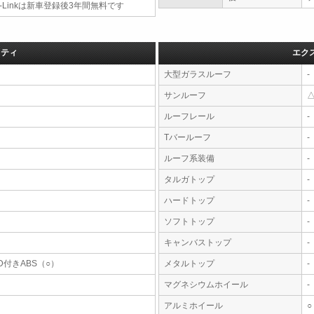
-Linkは新車登録後3年間無料です
フティ
エク
大型ガラスルーフ
-
サンルーフ
ルーフレール
-
Tバールーフ
-
ルーフ系装備
-
タルガトップ
-
ハードトップ
-
ソフトトップ
-
キャンバストップ
-
D付きABS（○）
メタルトップ
-
マグネシウムホイール
-
アルミホイール
○