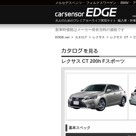
メルセデスベンツ
・
フォルクスワーゲン
・
BMW
・
ア
大人のためのプレミアカーライフ実現サイト 輸入車・外
新車時価格はメーカー発表当時の価格です
EDGE.net
>
カタログ
>
レクサス
>
レクサス CT
>
C
レクサス CT 200h Fスポーツ
基本スペック