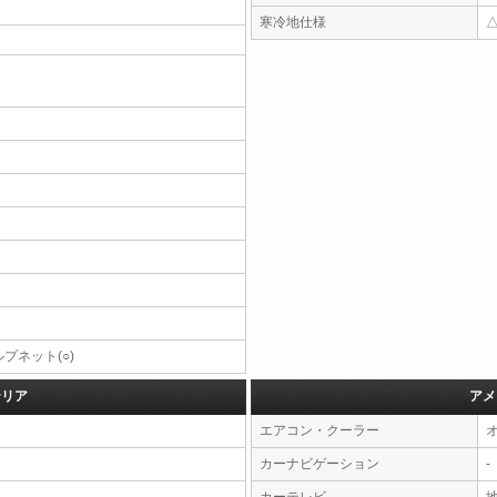
寒冷地仕様
プネット(○)
テリア
アメ
エアコン・クーラー
カーナビゲーション
-