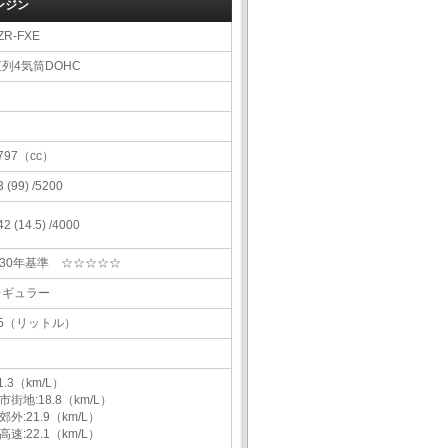
ンジン
ZR-FXE
直列4気筒DOHC
797（cc）
3 (99) /5200
42 (14.5) /4000
H30年基準 ☆☆☆☆☆
レギュラー
45（リットル）
1.3（km/L）
市街地:18.8（km/L）
郊外:21.9（km/L）
高速:22.1（km/L）