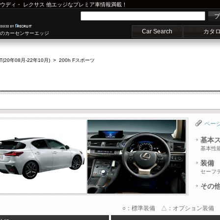
ウディ
・
レクサス
他エッジなプレミア車情報満載！
プ
Car Search
カタ
車のカーセンサーエッジ
T(20年08月-22年10月)
>
200h Fスポーツ
ペー
基本
基本性
装備
セーフ
その
○：標準装備 △：オプション装備 