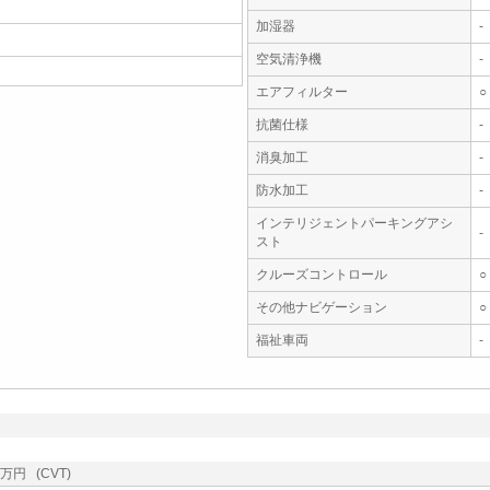
加湿器
-
空気清浄機
-
エアフィルター
○
抗菌仕様
-
消臭加工
-
防水加工
-
インテリジェントパーキングアシ
-
スト
クルーズコントロール
○
その他ナビゲーション
○
福祉車両
-
万円 (CVT)