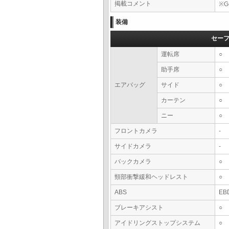
掲載コメント
※G
装備
セー
運転席
○
助手席
○
エアバッグ
サイド
○
カーテン
○
ニー
○
フロントカメラ
-
サイドカメラ
-
バックカメラ
○
頸部衝撃緩和ヘッドレスト
○
ABS
EB
ブレーキアシスト
○
アイドリングストップシステム
○