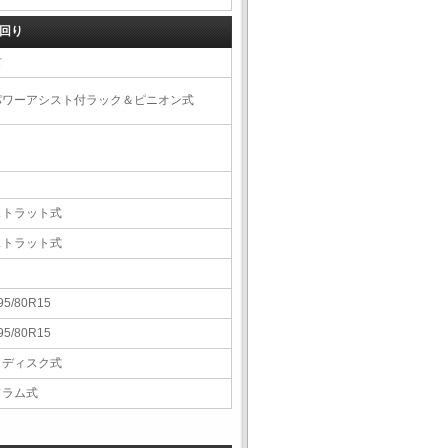
回り
右
パワーアシスト付ラック＆ピニオン式
ストラット式
ストラット式
95/80R15
95/80R15
Ｖディスク式
ドラム式