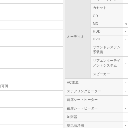
カセット
-
CD
-
MD
○
HDD
-
オーディオ
DVD
-
サウンドシステム
-
系装備
リアエンターテイ
-
メントシステム
スピーカー
-
AC電源
-
割可倒
ステアリングヒーター
-
前席シートヒーター
-
後席シートヒーター
-
加湿器
-
空気清浄機
-