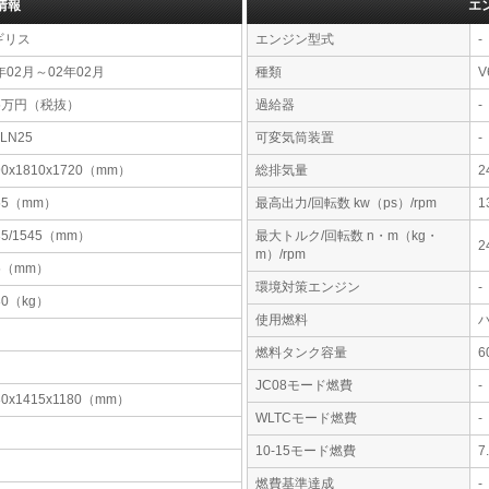
情報
エ
ギリス
エンジン型式
-
年02月～02年02月
種類
V
15万円（税抜）
過給器
-
-LN25
可変気筒装置
-
90x1810x1720（mm）
総排気量
2
55（mm）
最高出力/回転数 kw（ps）/rpm
1
35/1545（mm）
最大トルク/回転数 n・m（kg・
2
m）/rpm
5（mm）
環境対策エンジン
-
80（kg）
使用燃料
燃料タンク容量
JC08モード燃費
-
80x1415x1180（mm）
WLTCモード燃費
-
10-15モード燃費
7
燃費基準達成
-