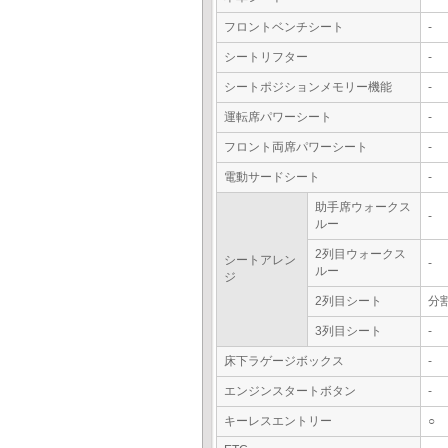
フロントベンチシート
-
シートリフター
-
シートポジションメモリー機能
-
運転席パワーシート
-
フロント両席パワーシート
-
電動サードシート
-
助手席ウォークス
-
ルー
2列目ウォークス
シートアレン
-
ルー
ジ
2列目シート
分
3列目シート
-
床下ラゲージボックス
-
エンジンスタートボタン
-
キーレスエントリー
○