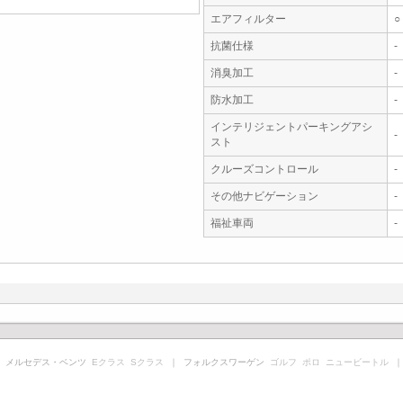
エアフィルター
○
抗菌仕様
-
消臭加工
-
防水加工
-
インテリジェントパーキングアシ
-
スト
クルーズコントロール
-
その他ナビゲーション
-
福祉車両
-
 メルセデス・ベンツ
Eクラス
Sクラス
｜ フォルクスワーゲン
ゴルフ
ポロ
ニュービートル
｜