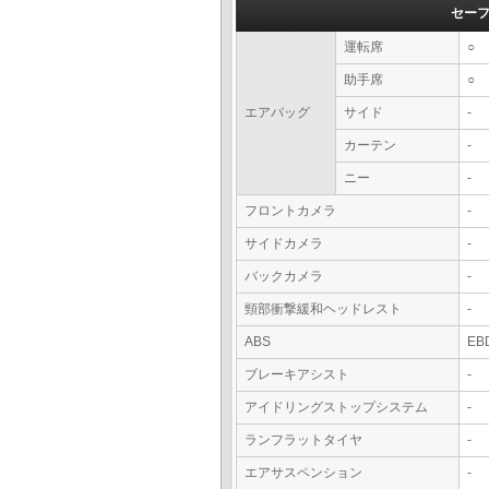
セー
運転席
○
助手席
○
エアバッグ
サイド
-
カーテン
-
ニー
-
フロントカメラ
-
サイドカメラ
-
バックカメラ
-
頸部衝撃緩和ヘッドレスト
-
ABS
EB
ブレーキアシスト
-
アイドリングストップシステム
-
ランフラットタイヤ
-
エアサスペンション
-