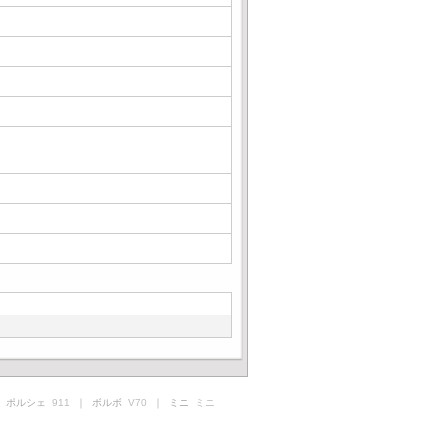
 ポルシェ
911
｜ ボルボ
V70
｜ ミニ
ミニ