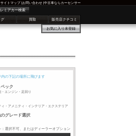
サイトマップ
|
お問い合わせ
|
中古車ならカーセンサー
レミアカー検索
ログ
買取
販売店クチコミ
お気に入り
未登録
ジ内の下記の場所に飛びます
スペック
能・エンジン・足回り
ティ・アメニティ・インテリア・エクステリア
他のグレード選択
-：選択不可、またはディーラーオプション