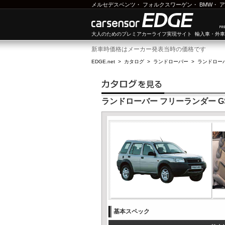
メルセデスベンツ
・
フォルクスワーゲン
・
BMW
・
ア
大人のためのプレミアカーライフ実現サイト 輸入車・外
新車時価格はメーカー発表当時の価格です
EDGE.net
>
カタログ
>
ランドローバー
>
ランドロー
ランドローバー フリーランダー GS
基本スペック