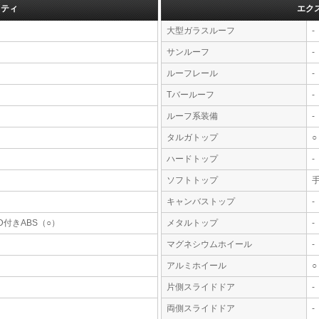
フティ
エク
大型ガラスルーフ
-
サンルーフ
-
ルーフレール
-
Tバールーフ
-
ルーフ系装備
-
タルガトップ
○
ハードトップ
-
ソフトトップ
キャンバストップ
-
D付きABS（○）
メタルトップ
-
マグネシウムホイール
-
アルミホイール
○
片側スライドドア
-
両側スライドドア
-