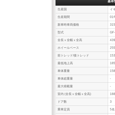
基本
生産国
イ
生産期間
01
新車時車両価格
3
型式
GF
全長ｘ全幅ｘ全高
43
ホイールベース
25
前トレッド/後トレッド
15
最低地上高
18
車体重量
15
車体総重量
-
最大積載量
-
室内 (全長ｘ全幅ｘ全高)
18
ドア数
3
乗車定員
5名