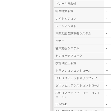
ブレーキ系装備
-
衝突軽減装置
-
ナイトビジョン
-
レーンアシスト
-
車間距離自動制御システム
-
ソナー
-
駐車支援システム
-
センターデフロック
-
横滑り防止装置
-
トラクションコントロール
○
LSD（リミテッドスリップデフ）
-
ダウンヒルアシストコントロール
-
AYC（アクティブ・ヨー・コント
-
ロール）
SH-4WD
-