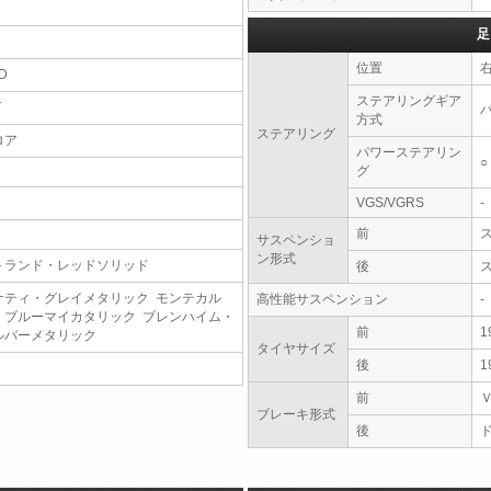
足
位置
D
ステアリングギア
T
方式
ステアリング
ロア
パワーステアリン
○
グ
VGS/VGRS
-
前
サスペンショ
ン形式
トランド・レッドソリッド
後
ナティ・グレイメタリック モンテカル
高性能サスペンション
-
・ブルーマイカタリック ブレンハイム・
前
1
ルバーメタリック
タイヤサイズ
後
1
前
ブレーキ形式
後