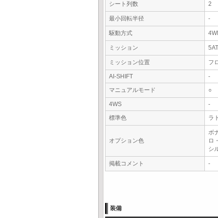
シート列数
2
最小回転半径
-
駆動方式
4W
ミッション
5A
ミッション位置
フ
AI-SHIFT
-
マニュアルモード
○
4WS
-
標準色
ラ
ボ
オプション色
ロ
シ
掲載コメント
-
装備