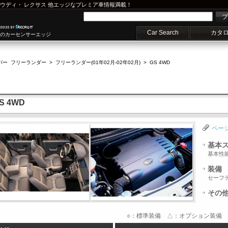
ウディ
・
レクサス
他エッジなプレミア車情報満載！
プ
Car Search
カタ
車のカーセンサーエッジ
バー フリーランダー
>
フリーランダー(01年02月-02年02月)
>
GS 4WD
 4WD
ペー
基本
基本性
装備
セーフ
その
○：標準装備 △：オプション装備 