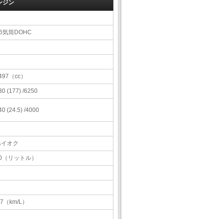
ンジン
6気筒DOHC
497（cc）
30 (177) /6250
40 (24.5) /4000
ハイオク
60（リットル）
.7（km/L）