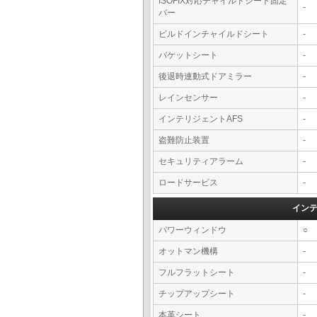
ISOFIX対応チャイルドシート固定
-
バー
ビルドインチャイルドシート
-
バケットシート
-
後退時連動式ドアミラー
-
レインセンサー
-
インテリジェントAFS
-
盗難防止装置
-
セキュリティアラーム
-
ロードサービス
-
イン
パワーウィンドウ
○
オットマン機構
-
フルフラットシート
-
チップアップシート
-
本革シート
-