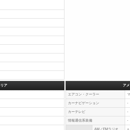
テリア
アメ
エアコン・クーラー
カーナビゲーション
-
カーテレビ
-
情報通信系装備
-
AM／FMラジオ
○