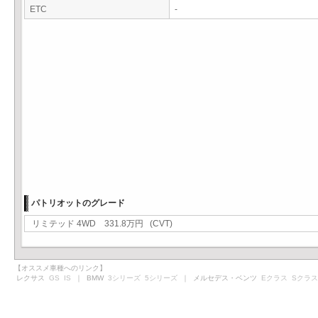
ETC
-
パトリオットのグレード
リミテッド 4WD 331.8万円 (CVT)
【オススメ車種へのリンク】
レクサス
GS
IS
｜ BMW
3シリーズ
5シリーズ
｜ メルセデス・ベンツ
Eクラス
Sクラス