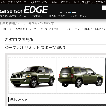
メルセデスベンツ
・
フォルクスワーゲン
・
BMW
・
アウディ
・
レクサス
他エッジなプレミ
大人のためのプレミアカーライフ実現サイト 輸入車・外車のカーセンサーエッジ
新車時価格はメーカー発表当時の価格です
EDGE.net
>
カタログ
>
ジープ
>
ジープ パトリオット
>
パトリオット(10年02月-11年01月)
ジープ パトリオット スポーツ 4WD
基本スペック