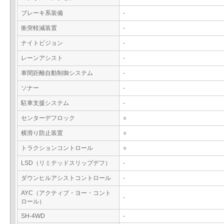
ブレーキ系装備
-
衝突軽減装置
-
ナイトビジョン
-
レーンアシスト
-
車間距離自動制御システム
-
ソナー
-
駐車支援システム
-
センターデフロック
○
横滑り防止装置
○
トラクションコントロール
○
LSD（リミテッドスリップデフ）
-
ダウンヒルアシストコントロール
-
AYC（アクティブ・ヨー・コント
-
ロール）
SH-4WD
-