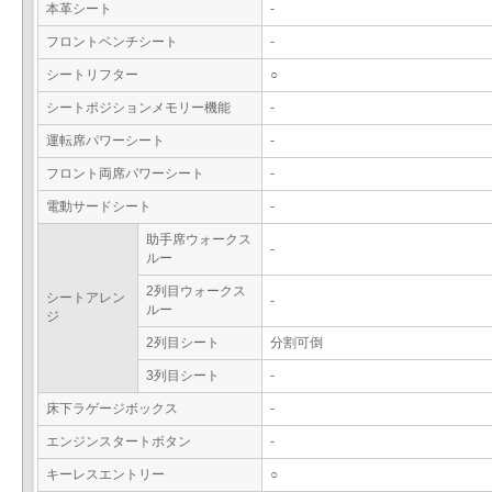
本革シート
-
フロントベンチシート
-
シートリフター
○
シートポジションメモリー機能
-
運転席パワーシート
-
フロント両席パワーシート
-
電動サードシート
-
助手席ウォークス
-
ルー
2列目ウォークス
シートアレン
-
ルー
ジ
2列目シート
分割可倒
3列目シート
-
床下ラゲージボックス
-
エンジンスタートボタン
-
キーレスエントリー
○