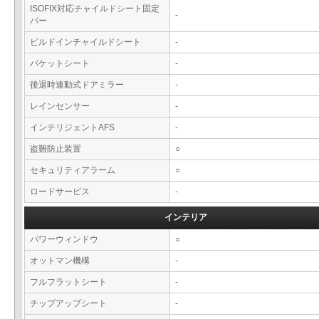
ISOFIX対応チャイルドシート固定
-
バー
ビルドインチャイルドシート
-
バケットシート
-
後退時連動式ドアミラー
-
レインセンサー
-
インテリジェントAFS
-
盗難防止装置
○
セキュリティアラーム
○
ロードサービス
-
インテリア
パワーウィンドウ
○
オットマン機構
-
フルフラットシート
-
チップアップシート
-