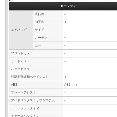
セーフティ
運転席
○
助手席
○
エアバッグ
サイド
-
カーテン
○
ニー
-
フロントカメラ
-
サイドカメラ
○
バックカメラ
-
頸部衝撃緩和ヘッドレスト
○
ABS
ABS（○）
ブレーキアシスト
○
アイドリングストップシステム
-
ランフラットタイヤ
-
エアサスペンション
-