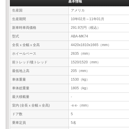
基本情報
生産国
アメリカ
生産期間
10年02月～11年01月
新車時車両価格
291.9万円（税込）
型式
ABA-MK74
全長ｘ全幅ｘ全高
4420x1810x1665（mm）
ホイールベース
2635（mm）
前トレッド/後トレッド
1520/1520（mm）
最低地上高
205（mm）
車体重量
1530（kg）
車体総重量
1805（kg）
最大積載量
-
室内 (全長ｘ全幅ｘ全高)
-x-x-（mm）
ドア数
5
乗車定員
5名