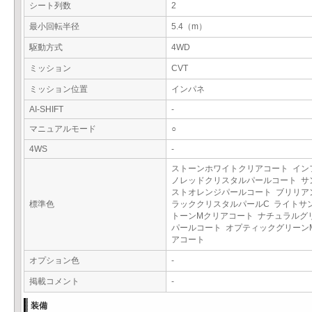
シート列数
2
最小回転半径
5.4（m）
駆動方式
4WD
ミッション
CVT
ミッション位置
インパネ
AI-SHIFT
-
マニュアルモード
○
4WS
-
ストーンホワイトクリアコート イン
ノレッドクリスタルパールコート サ
ストオレンジパールコート ブリリア
標準色
ラッククリスタルパールC ライトサ
トーンMクリアコート ナチュラルグ
パールコート オプティックグリーン
アコート
オプション色
-
掲載コメント
-
装備