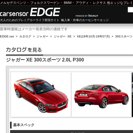
メルセデスベンツ
・
フォルクスワーゲン
・
BMW
・
アウディ
・
レクサス
他エッジなプレミ
大人のためのプレミアカーライフ実現サイト 輸入車・外車のカーセンサーエッジ
新車時価格はメーカー発表当時の価格です
EDGE.net
>
カタログ
>
ジャガー
>
ジャガー XE
>
XE(18年10月-19年07月)
>
300スポーツ 2
ジャガー XE 300スポーツ 2.0L P300
基本スペック