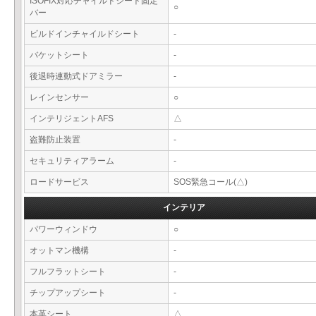
ISOFIX対応チャイルドシート固定
○
バー
ビルドインチャイルドシート
-
バケットシート
-
後退時連動式ドアミラー
-
レインセンサー
○
インテリジェントAFS
△
盗難防止装置
-
セキュリティアラーム
-
ロードサービス
SOS緊急コール(△)
インテリア
パワーウィンドウ
○
オットマン機構
-
フルフラットシート
-
チップアップシート
-
本革シート
△