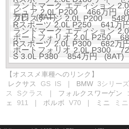
ランドマーク エディション 2.0L
ピュア 2.0L P200 466万円 (8
万円 (8AT)
プレステージ 2.0L P200 548
Rスポーツ 2.0L P250 641万円
ランドマーク エディション 2.0L 
ポートフォリオ 2.0L P250 68
Rスポーツ 2.0L P300 682万円
ポートフォリオ 2.0L P300 72
S 3.0L P380 854万円 (8AT)
【オススメ車種へのリンク】
レクサス
GS
IS
｜ BMW
3シリー
ス
Sクラス
｜ フォルクスワーゲン
ェ
911
｜ ボルボ
V70
｜ ミニ
ミニ