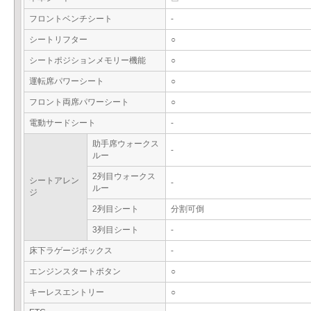
フロントベンチシート
-
シートリフター
○
シートポジションメモリー機能
○
運転席パワーシート
○
フロント両席パワーシート
○
電動サードシート
-
助手席ウォークス
-
ルー
2列目ウォークス
シートアレン
-
ルー
ジ
2列目シート
分割可倒
3列目シート
-
床下ラゲージボックス
-
エンジンスタートボタン
○
キーレスエントリー
○