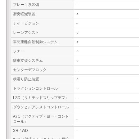
ブレーキ系装備
-
衝突軽減装置
○
ナイトビジョン
-
レーンアシスト
○
車間距離自動制御システム
○
ソナー
○
駐車支援システム
○
センターデフロック
-
横滑り防止装置
○
トラクションコントロール
○
LSD（リミテッドスリップデフ）
-
ダウンヒルアシストコントロール
-
AYC（アクティブ・ヨー・コント
-
ロール）
SH-4WD
-