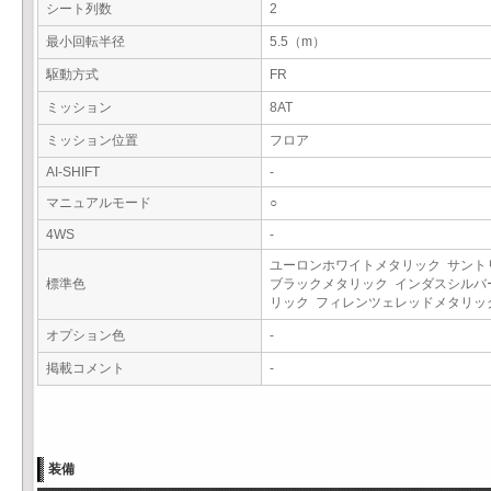
シート列数
2
最小回転半径
5.5（m）
駆動方式
FR
ミッション
8AT
ミッション位置
フロア
AI-SHIFT
-
マニュアルモード
○
4WS
-
ユーロンホワイトメタリック サント
標準色
ブラックメタリック インダスシルバ
リック フィレンツェレッドメタリ
オプション色
-
掲載コメント
-
装備