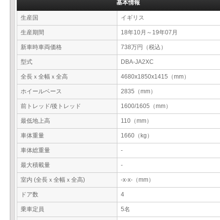
基本情報
生産国
イギリス
生産期間
18年10月～19年07月
新車時車両価格
738万円（税込）
型式
DBA-JA2XC
全長ｘ全幅ｘ全高
4680x1850x1415（mm）
ホイールベース
2835（mm）
前トレッド/後トレッド
1600/1605（mm）
最低地上高
110（mm）
車体重量
1660（kg）
車体総重量
-
最大積載量
-
室内 (全長ｘ全幅ｘ全高)
-x-x-（mm）
ドア数
4
乗車定員
5名