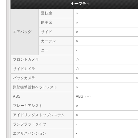
セーフティ
運転席
○
助手席
○
エアバッグ
サイド
○
カーテン
○
ニー
-
フロントカメラ
△
サイドカメラ
△
バックカメラ
○
頸部衝撃緩和ヘッドレスト
○
ABS
ABS（○）
ブレーキアシスト
○
アイドリングストップシステム
○
ランフラットタイヤ
-
エアサスペンション
-