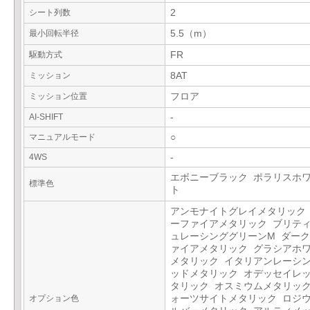
シート列数
2
最小回転半径
5.5（m）
駆動方式
FR
ミッション
8AT
ミッション位置
フロア
AI-SHIFT
-
マニュアルモード
○
4WS
-
エボニーブラック ポラリスホ
標準色
ト
アンモナイトグレイメタリック
ーファイアメタリック ブリテ
ュレーシンググリーンM ダー
ァイアメタリック グラシアホ
メタリック イタリアンレーシ
ッドメタリック オデッセイレ
タリック オスミウムメタリック
オプション色
ォーツサイトメタリック ロジ