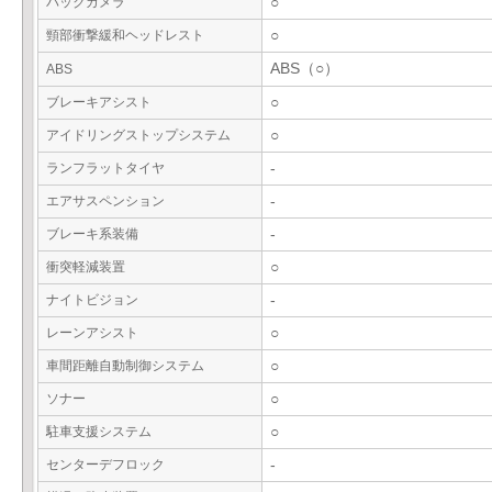
バックカメラ
○
頸部衝撃緩和ヘッドレスト
○
ABS（○）
ABS
ブレーキアシスト
○
アイドリングストップシステム
○
ランフラットタイヤ
-
エアサスペンション
-
ブレーキ系装備
-
衝突軽減装置
○
ナイトビジョン
-
レーンアシスト
○
車間距離自動制御システム
○
ソナー
○
駐車支援システム
○
センターデフロック
-