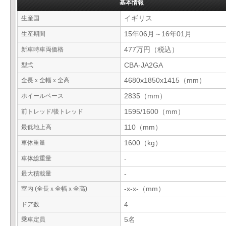
基本情報
生産国
イギリス
生産期間
15年06月～16年01月
新車時車両価格
477万円（税込）
型式
CBA-JA2GA
全長ｘ全幅ｘ全高
4680x1850x1415（mm）
ホイールベース
2835（mm）
前トレッド/後トレッド
1595/1600（mm）
最低地上高
110（mm）
車体重量
1600（kg）
車体総重量
-
最大積載量
-
室内 (全長ｘ全幅ｘ全高)
-x-x-（mm）
ドア数
4
乗車定員
5名