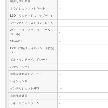
横滑り防止装置
○
トラクションコントロール
○
LSD（リミテッドスリップデフ）
-
ダウンヒルアシストコントロール
-
AYC（アクティブ・ヨー・コント
-
ロール）
SH-4WD
-
ISOFIX対応チャイルドシート固定
○
バー
ビルドインチャイルドシート
-
バケットシート
-
後退時連動式ドアミラー
-
レインセンサー
○
インテリジェントAFS
△
盗難防止装置
-
セキュリティアラーム
-