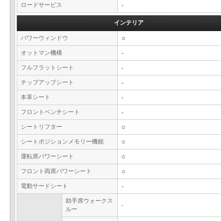
ロードサービス
-
インテリア
パワーウィンドウ
○
オットマン機構
-
フルフラットシート
-
チップアップシート
-
本革シート
-
フロントベンチシート
-
シートリフター
○
シートポジションメモリー機能
○
運転席パワーシート
○
フロント両席パワーシート
○
電動サードシート
-
助手席ウォークス
-
ルー