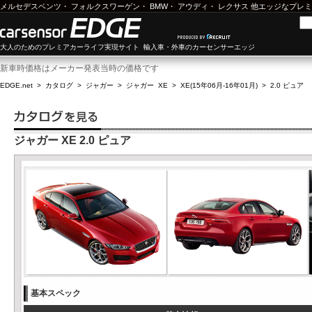
メルセデスベンツ
・
フォルクスワーゲン
・
BMW
・
アウディ
・
レクサス
他エッジなプレミ
大人のためのプレミアカーライフ実現サイト 輸入車・外車のカーセンサーエッジ
新車時価格はメーカー発表当時の価格です
EDGE.net
>
カタログ
>
ジャガー
>
ジャガー XE
>
XE(15年06月-16年01月)
>
2.0 ピュア
ジャガー XE 2.0 ピュア
基本スペック