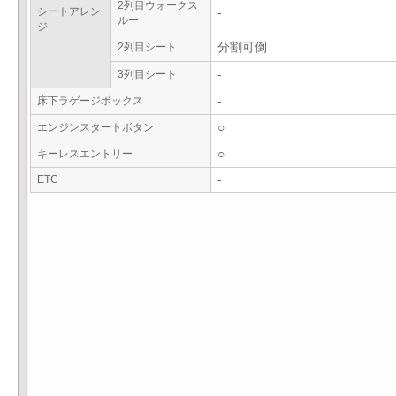
2列目ウォークス
シートアレン
-
ルー
ジ
2列目シート
分割可倒
3列目シート
-
床下ラゲージボックス
-
エンジンスタートボタン
○
キーレスエントリー
○
ETC
-