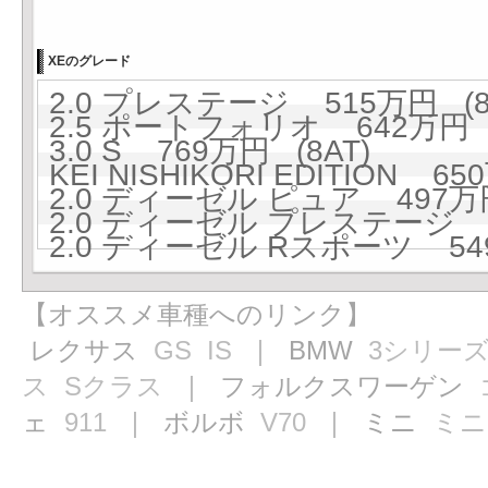
XEのグレード
2.0 プレステージ 515万円 (8
2.5 ポートフォリオ 642万円 (
3.0 S 769万円 (8AT)
KEI NISHIKORI EDITION 65
2.0 ディーゼル ピュア 497万円
2.0 ディーゼル プレステージ 5
2.0 ディーゼル Rスポーツ 549
【オススメ車種へのリンク】
レクサス
GS
IS
｜ BMW
3シリー
ス
Sクラス
｜ フォルクスワーゲン
ェ
911
｜ ボルボ
V70
｜ ミニ
ミニ