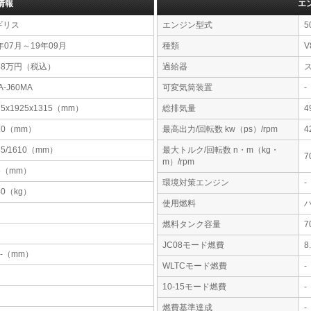
情報
エ
ギリス
エンジン型式
5
年07月～19年09月
種類
V
38万円（税込）
過給器
A-J60MA
可変気筒装置
-
75x1925x1315（mm）
総排気量
4
20（mm）
最高出力/回転数 kw（ps）/rpm
4
85/1610（mm）
最大トルク/回転数 n・m（kg・
7
m）/rpm
5（mm）
環境対策エンジン
-
40（kg）
使用燃料
燃料タンク容量
JC08モード燃費
8
-x-（mm）
WLTCモード燃費
-
10-15モード燃費
-
燃費基準達成
-