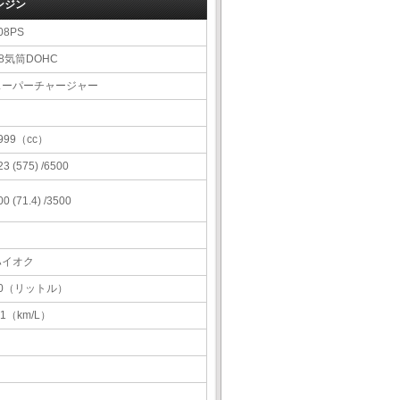
ンジン
08PS
8気筒DOHC
スーパーチャージャー
999（cc）
23 (575) /6500
00 (71.4) /3500
ハイオク
70（リットル）
.1（km/L）