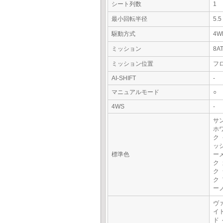
シート列数
1
最小回転半径
5.
駆動方式
4W
ミッション
8A
ミッション位置
フ
AI-SHIFT
-
マニュアルモード
○
4WS
-
サ
ホ
ク
ッ
標準色
ー
ク
ク
ク
ー
ヴ
イ
ド