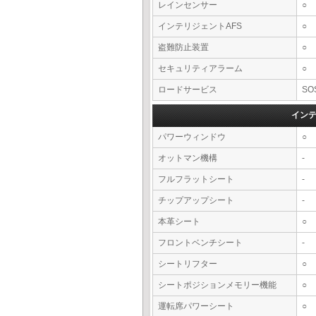
レインセンサー
○
インテリジェントAFS
○
盗難防止装置
○
セキュリティアラーム
○
ロードサービス
SO
イン
パワーウィンドウ
○
オットマン機構
-
フルフラットシート
-
チップアップシート
-
本革シート
○
フロントベンチシート
-
シートリフター
○
シートポジションメモリー機能
○
運転席パワーシート
○