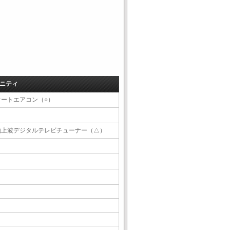
ニティ
オートエアコン（○）
地上波デジタルテレビチューナー（△）