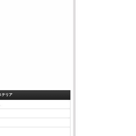
ステリア
△