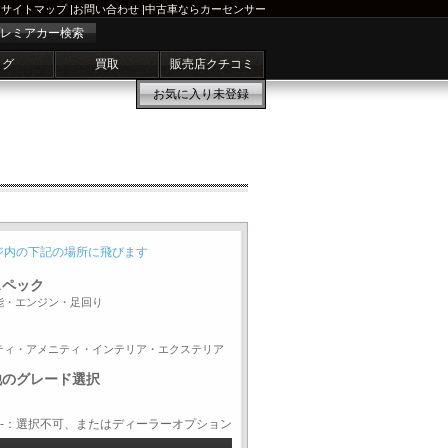
サイトマップ
|
お問い合わせ
|
中古車ならカーセンサー
レミアカー検索
ログ
買取
販売店クチコミ
お気に入り
未登録
ジ内の下記の場所に飛びます
スペック
能・エンジン・足回り
ティ・アメニティ・インテリア・エクステリア
他のグレード選択
-：選択不可、またはディーラーオプション