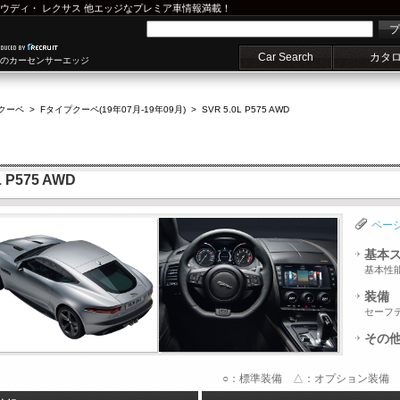
ウディ
・
レクサス
他エッジなプレミア車情報満載！
プ
Car Search
カタ
車のカーセンサーエッジ
クーペ
>
Fタイプクーペ(19年07月-19年09月)
>
SVR 5.0L P575 AWD
P575 AWD
ペー
基本
基本性
装備
セーフ
その
○：標準装備 △：オプション装備 