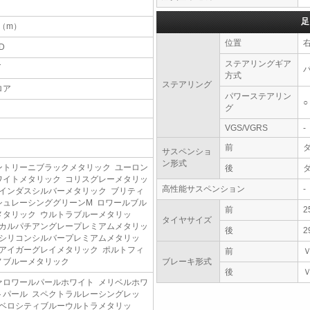
足
5（m）
位置
D
ステアリングギア
T
方式
ステアリング
ロア
パワーステアリン
○
グ
VGS/VGRS
-
前
サスペンショ
ン形式
ントリーニブラックメタリック ユーロン
後
ワイトメタリック コリスグレーメタリッ
高性能サスペンション
-
 インダスシルバーメタリック ブリティ
シュレーシンググリーンM ロワールブル
前
2
メタリック ウルトラブルーメタリッ
タイヤサイズ
 カルパチアングレープレミアムメタリッ
後
2
 シリコンシルバープレミアムメタリッ
 アイガーグレイメタリック ポルトフィ
前
ノブルーメタリック
ブレーキ形式
後
ァロワールパールホワイト メリベルホワ
トパール スペクトラルレーシングレッ
 ベロシティブルーウルトラメタリッ