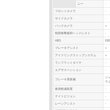
ニー
-
フロントカメラ
-
サイドカメラ
-
バックカメラ
○
頸部衝撃緩和ヘッドレスト
-
ABS
EB
ブレーキアシスト
○
アイドリングストップシステム
○
ランフラットタイヤ
-
エアサスペンション
-
ジ
ブレーキ系装備
テム
衝突軽減装置
-
ナイトビジョン
-
レーンアシスト
-