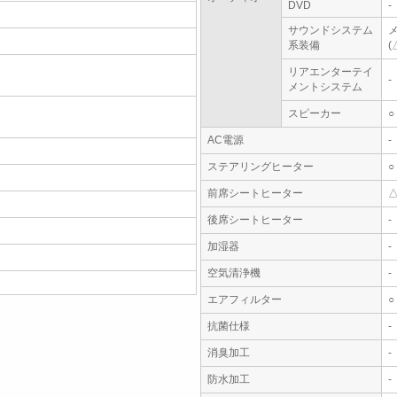
DVD
-
サウンドシステム
系装備
(
リアエンターテイ
-
メントシステム
スピーカー
○
AC電源
-
ステアリングヒーター
○
前席シートヒーター
後席シートヒーター
-
加湿器
-
空気清浄機
-
エアフィルター
○
抗菌仕様
-
消臭加工
-
防水加工
-