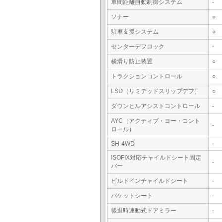
車間距離自動制御システム
-
ソナー
○
駐車支援システム
○
センターデフロック
-
横滑り防止装置
○
トラクションコントロール
○
LSD（リミテッドスリップデフ）
○
ダウンヒルアシストコントロール
-
AYC（アクティブ・ヨー・コント
-
ロール）
SH-4WD
-
ISOFIX対応チャイルドシート固定
-
バー
ビルドインチャイルドシート
-
バケットシート
-
後退時連動式ドアミラー
-