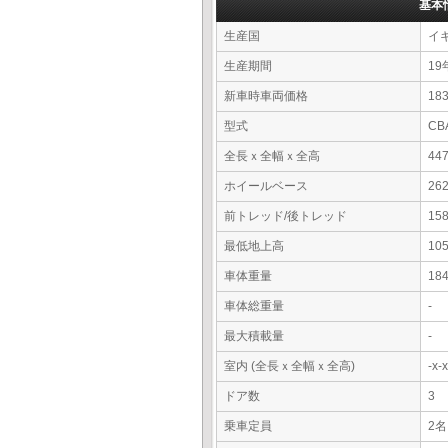
基本
生産国
イ
生産期間
19
新車時車両価格
18
型式
CB
全長ｘ全幅ｘ全高
44
ホイールベース
26
前トレッド/後トレッド
15
最低地上高
10
車体重量
18
車体総重量
-
最大積載量
-
室内 (全長ｘ全幅ｘ全高)
-x
ドア数
3
乗車定員
2名