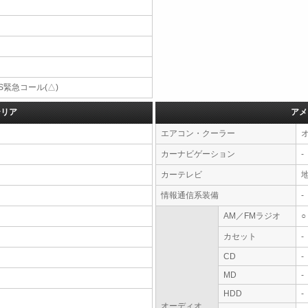
S緊急コール(△)
テリア
アメ
エアコン・クーラー
カーナビゲーション
-
カーテレビ
情報通信系装備
-
AM／FMラジオ
○
カセット
-
CD
-
MD
-
HDD
-
オーディオ