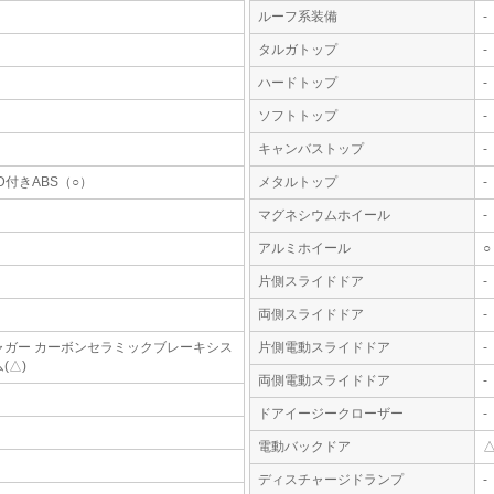
ルーフ系装備
-
タルガトップ
-
ハードトップ
-
ソフトトップ
-
キャンバストップ
-
D付きABS（○）
メタルトップ
-
マグネシウムホイール
-
アルミホイール
○
片側スライドドア
-
両側スライドドア
-
ャガー カーボンセラミックブレーキシス
片側電動スライドドア
-
(△)
両側電動スライドドア
-
ドアイージークローザー
-
電動バックドア
ディスチャージドランプ
-