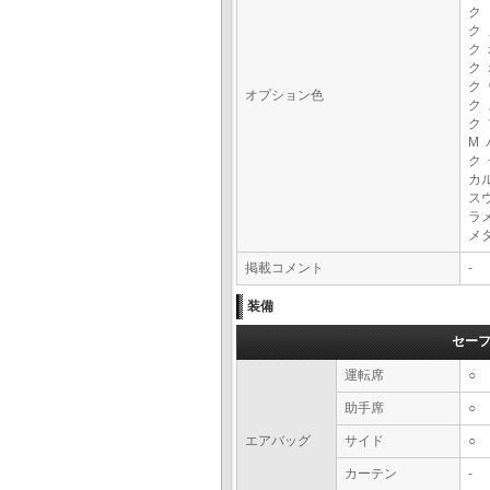
ク
ク
ク
ク
ク
オプション色
ク
ク
M
ク
カ
ス
ラ
メ
掲載コメント
-
装備
セー
運転席
○
助手席
○
エアバッグ
サイド
○
カーテン
-