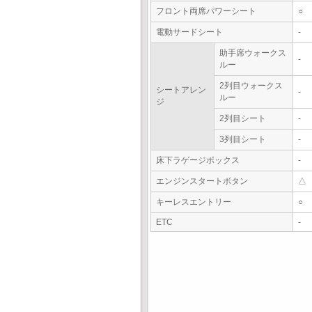
フロント両席パワーシート
○
電動サードシート
-
助手席ウォークス
-
ルー
2列目ウォークス
シートアレン
-
ルー
ジ
2列目シート
-
3列目シート
-
床下ラゲージボックス
-
エンジンスタートボタン
△
キーレスエントリー
○
ETC
-