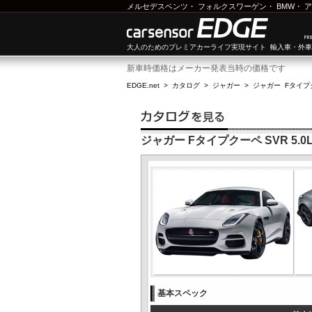
メルセデスベンツ
・
フォルクスワーゲン
・
BMW
・
ア
大人のためのプレミアカーライフ実現サイト 輸入車・外
新車時価格はメーカー発表当時の価格です
EDGE.net
>
カタログ
>
ジャガー
>
ジャガー Fタイプ
ジャガー Fタイプクーペ SVR 5.0L 
基本スペック