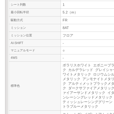
シート列数
1
最小回転半径
5.2（m）
駆動方式
FR
ミッション
8AT
ミッション位置
フロア
AI-SHIFT
-
マニュアルモード
○
4WS
-
ポラリスホワイト エボニーブ
ク カルデラレッド グレイシャ
ワイトメタリック ロジウムシ
メタリック アンモナイトメタ
ク アルティメットブラックメ
標準色
ク ダークサファイアメタリック
ァイアーサンドメタリック イ
ンレーシングレッドメタリック
ティッシュレーシンググリーン
トラブルーメタリック