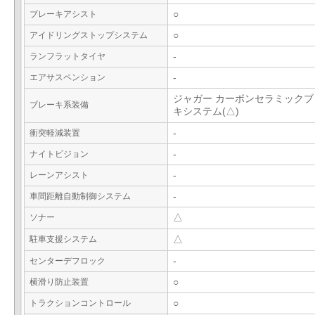
ブレーキアシスト
○
アイドリングストップシステム
○
ランフラットタイヤ
-
エアサスペンション
-
ジャガー カーボンセラミックブ
ブレーキ系装備
キシステム(△)
衝突軽減装置
-
ナイトビジョン
-
レーンアシスト
-
車間距離自動制御システム
-
ソナー
△
駐車支援システム
△
センターデフロック
-
横滑り防止装置
○
トラクションコントロール
○