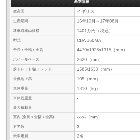
基本情報
生産国
イギリス
生産期間
16年10月～17年08月
新車時車両価格
1401万円（税込）
型式
CBA-J60MA
全長ｘ全幅ｘ全高
4470x1925x1315（mm）
ホイールベース
2620（mm）
前トレッド/後トレッド
1585/1630（mm）
最低地上高
105（mm）
車体重量
1810（kg）
車体総重量
-
最大積載量
-
室内 (全長ｘ全幅ｘ全高)
-x-x-（mm）
ドア数
3
乗車定員
2名