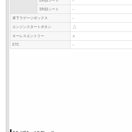
2列目シート
-
3列目シート
-
床下ラゲージボックス
-
エンジンスタートボタン
△
キーレスエントリー
○
ETC
-