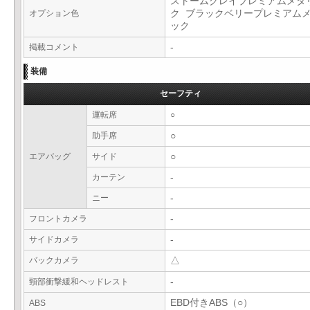
ストームグレイプレミアムメタ
オプション色
ク ブラックベリープレミアム
ック
掲載コメント
-
装備
セーフティ
運転席
○
助手席
○
エアバッグ
サイド
○
カーテン
-
ニー
-
フロントカメラ
-
サイドカメラ
-
バックカメラ
△
頸部衝撃緩和ヘッドレスト
-
EBD付きABS（○）
ABS