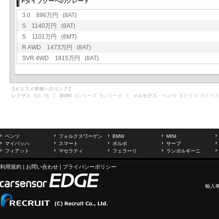
Fタイプクーペのグレード
3.0 896万円 (8AT)
S 1140万円 (8AT)
S 1101万円 (6MT)
R AWD 1473万円 (8AT)
SVR 4WD 1815万円 (8AT)
【オススメ車種へのリンク】
レクサス
GS
IS
｜ BMW
3シリーズ
5シリーズ
｜ メルセデス・ベンツ
Eクラス
Sクラス
ベンツ
フォルクスワーゲン
BMW
MINI
マイバッハ
スマート
ボルボ
サーブ
フィアット
マセラティ
フェラーリ
ランボルギーニ
利用規約
|
お問い合わせ
|
プライバシーポリシー
輸入