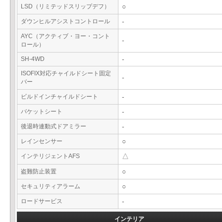
LSD（リミテッドスリップデフ）
○
ダウンヒルアシストコントロール
-
AYC（アクティブ・ヨー・コント
-
ロール）
SH-4WD
-
ISOFIX対応チャイルドシート固定
-
バー
ビルドインチャイルドシート
-
バケットシート
-
後退時連動式ドアミラー
-
レインセンサー
○
インテリジェントAFS
△
盗難防止装置
○
セキュリティアラーム
○
ロードサービス
-
インテリア