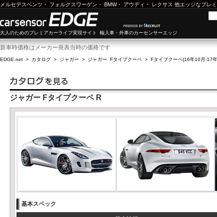
メルセデスベンツ
・
フォルクスワーゲン
・
BMW
・
アウディ
・
レクサス
他エッジなプレミ
大人のためのプレミアカーライフ実現サイト 輸入車・外車のカーセンサーエッジ
新車時価格はメーカー発表当時の価格です
EDGE.net
>
カタログ
>
ジャガー
>
ジャガー Fタイプクーペ
>
Fタイプクーペ(16年10月-17年
ジャガー Fタイプクーペ R
基本スペック