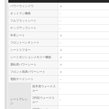
パワーウィンドウ
○
オットマン機構
-
フルフラットシート
-
チップアップシート
-
本革シート
○
フロントベンチシート
-
シートリフター
○
シートポジションメモリー機能
○
運転席パワーシート
○
フロント両席パワーシート
○
電動サードシート
-
助手席ウォークス
-
ルー
2列目ウォークス
シートアレン
-
ルー
ジ