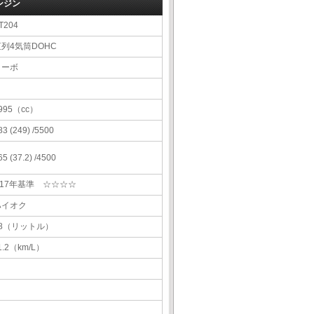
ンジン
T204
直列4気筒DOHC
ターボ
995（cc）
83 (249) /5500
65 (37.2) /4500
H17年基準 ☆☆☆☆
ハイオク
68（リットル）
1.2（km/L）