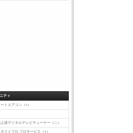
ニティ
オートエアコン（○）
地上波デジタルテレビチューナー（△）
コネクトプロ プロサービス（○）