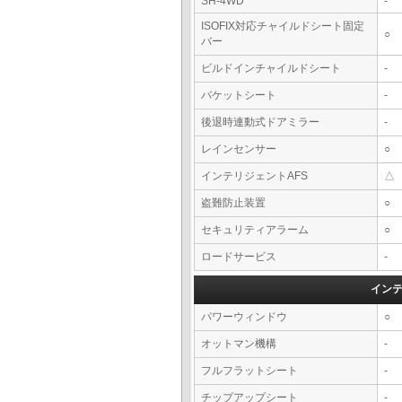
SH-4WD
-
ISOFIX対応チャイルドシート固定
○
バー
ビルドインチャイルドシート
-
バケットシート
-
後退時連動式ドアミラー
-
レインセンサー
○
インテリジェントAFS
△
盗難防止装置
○
セキュリティアラーム
○
ロードサービス
-
イン
パワーウィンドウ
○
オットマン機構
-
フルフラットシート
-
チップアップシート
-