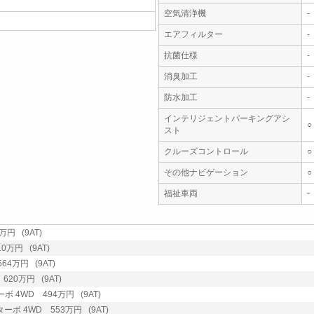
空気清浄機
-
エアフィルター
-
抗菌仕様
-
消臭加工
-
防水加工
-
インテリジェントパーキングアシ
○
スト
クルーズコントロール
○
その他ナビゲーション
○
福祉車両
-
万円 (9AT)
0万円 (9AT)
64万円 (9AT)
620万円 (9AT)
ボ 4WD 494万円 (9AT)
ターボ 4WD 553万円 (9AT)