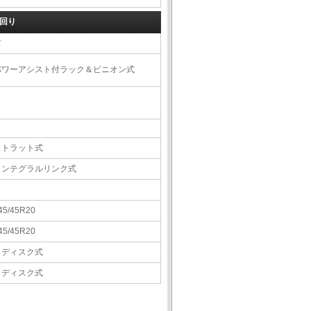
回り
右
パワーアシスト付ラック＆ピニオン式
ストラット式
インテグラルリンク式
45/45R20
45/45R20
Ｖディスク式
Ｖディスク式