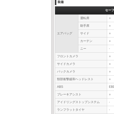
装備
セー
運転席
○
助手席
○
エアバッグ
サイド
○
カーテン
○
ニー
-
フロントカメラ
○
サイドカメラ
○
バックカメラ
○
頸部衝撃緩和ヘッドレスト
○
ABS
EB
ブレーキアシスト
○
アイドリングストップシステム
-
ランフラットタイヤ
-