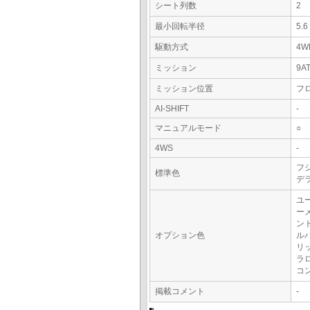
シート列数
2
最小回転半径
5.
駆動方式
4W
ミッション
9A
ミッション位置
フ
AI-SHIFT
-
マニュアルモード
○
4WS
-
フ
標準色
デ
ユ
ー
ン
オプション色
ル
リ
ラ
コ
掲載コメント
-