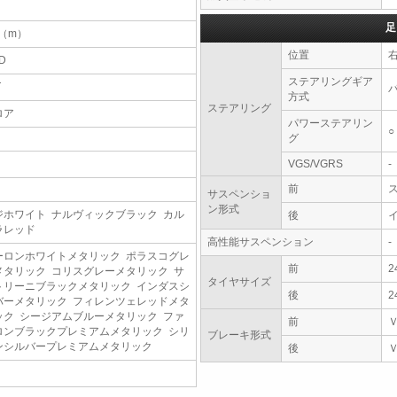
足
6（m）
位置
D
ステアリングギア
T
方式
ステアリング
ロア
パワーステアリン
○
グ
VGS/VGRS
-
前
サスペンショ
ン形式
ジホワイト ナルヴィックブラック カル
後
ラレッド
高性能サスペンション
-
ーロンホワイトメタリック ポラスコグレ
前
2
メタリック コリスグレーメタリック サ
タイヤサイズ
トリーニブラックメタリック インダスシ
後
2
バーメタリック フィレンツェレッドメタ
ック シージアムブルーメタリック ファ
前
ロンブラックプレミアムメタリック シリ
ブレーキ形式
ンシルバープレミアムメタリック
後