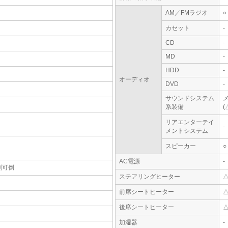
AM／FMラジオ
○
カセット
-
CD
-
MD
-
HDD
-
オーディオ
DVD
-
サウンドシステム
系装備
(
リアエンターテイ
-
メントシステム
スピーカー
○
AC電源
-
割可倒
ステアリングヒーター
前席シートヒーター
後席シートヒーター
加湿器
-