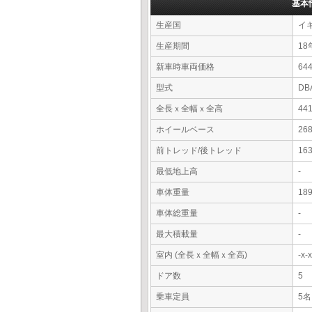
基本
生産国
イ
生産期間
18
新車時車両価格
6
型式
DB
全長ｘ全幅ｘ全高
44
ホイールベース
26
前トレッド/後トレッド
16
最低地上高
-
車体重量
18
車体総重量
-
最大積載量
-
室内 (全長ｘ全幅ｘ全高)
-x
ドア数
5
乗車定員
5名