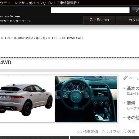
ウディ
・
レクサス
他エッジなプレミア車情報満載！
プ
Car Search
カタ
車のカーセンサーエッジ
>
Eペイス(18年12月-19年09月)
>
HSE 2.0L P250 4WD
 4WD
ペー
基本
基本性
装備
セーフ
その
○：標準装備 △：オプション装備 