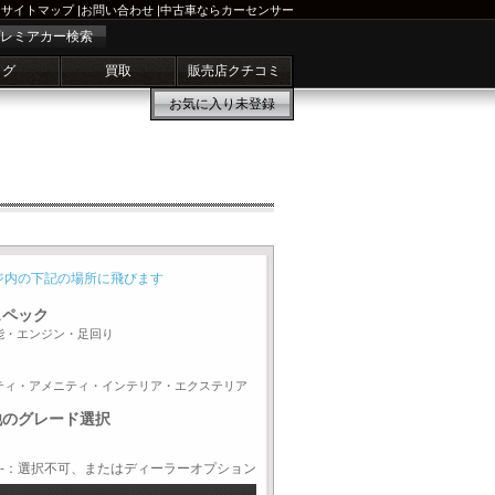
サイトマップ
|
お問い合わせ
|
中古車ならカーセンサー
レミアカー検索
ログ
買取
販売店クチコミ
お気に入り
未登録
ジ内の下記の場所に飛びます
スペック
能・エンジン・足回り
ティ・アメニティ・インテリア・エクステリア
他のグレード選択
-：選択不可、またはディーラーオプション