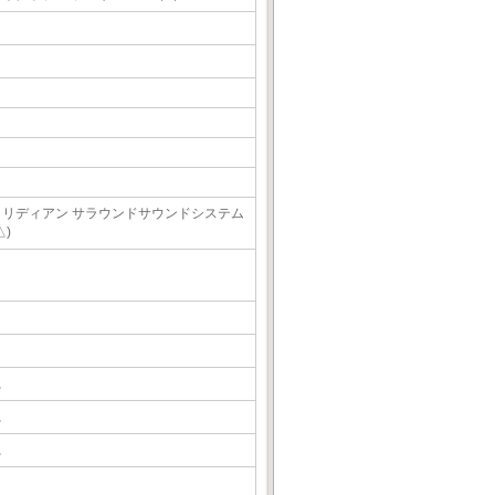
メリディアン サラウンドサウンドシステム
△)
△
△
△