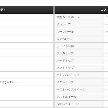
フティ
エク
大型ガラスルーフ
サンルーフ
-
ルーフレール
Tバールーフ
-
ルーフ系装備
-
タルガトップ
-
ハードトップ
-
ソフトトップ
-
キャンバストップ
-
D付きABS（○）
メタルトップ
-
マグネシウムホイール
-
アルミホイール
○
片側スライドドア
-