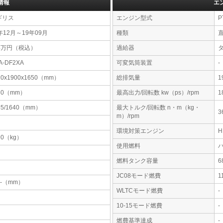
情報
エ
ギリス
エンジン型式
P
年12月～19年09月
種類
44万円（税込）
過給器
A-DF2XA
可変気筒装置
-
10x1900x1650（mm）
総排気量
1
80（mm）
最高出力/回転数 kw（ps）/rpm
1
35/1640（mm）
最大トルク/回転数 n・m（kg・
3
m）/rpm
環境対策エンジン
90（kg）
使用燃料
燃料タンク容量
JC08モード燃費
1
-x-（mm）
WLTCモード燃費
-
10-15モード燃費
-
燃費基準達成
-