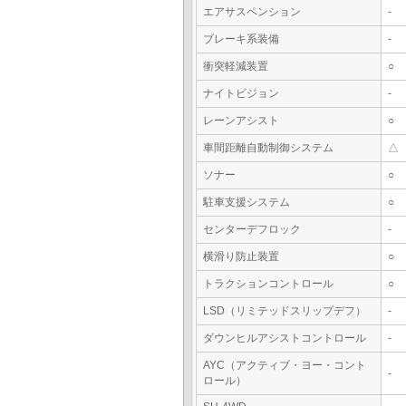
エアサスペンション
-
ブレーキ系装備
-
衝突軽減装置
○
ナイトビジョン
-
レーンアシスト
○
車間距離自動制御システム
△
ソナー
○
駐車支援システム
○
センターデフロック
-
横滑り防止装置
○
トラクションコントロール
○
LSD（リミテッドスリップデフ）
-
ダウンヒルアシストコントロール
-
AYC（アクティブ・ヨー・コント
-
ロール）