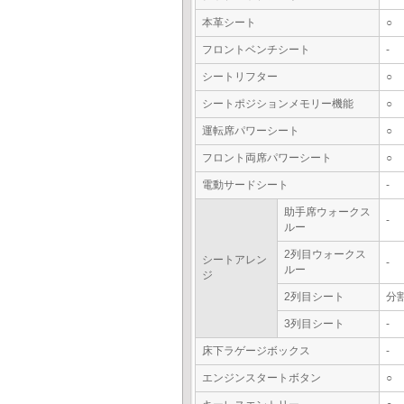
本革シート
○
フロントベンチシート
-
シートリフター
○
シートポジションメモリー機能
○
運転席パワーシート
○
フロント両席パワーシート
○
電動サードシート
-
助手席ウォークス
-
ルー
2列目ウォークス
シートアレン
-
ルー
ジ
2列目シート
分
3列目シート
-
床下ラゲージボックス
-
エンジンスタートボタン
○