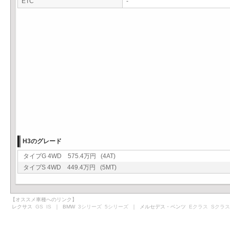
ETC
-
H3のグレード
タイプG 4WD 575.4万円 (4AT)
タイプS 4WD 449.4万円 (5MT)
【オススメ車種へのリンク】
レクサス
GS
IS
｜ BMW
3シリーズ
5シリーズ
｜ メルセデス・ベンツ
Eクラス
Sクラス