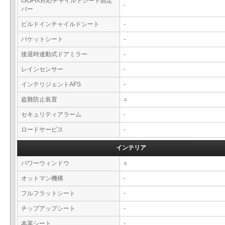
ISOFIX対応チャイルドシート固定
-
バー
ビルドインチャイルドシート
-
バケットシート
-
後退時連動式ドアミラー
-
レインセンサー
-
インテリジェントAFS
-
盗難防止装置
○
セキュリティアラーム
-
ロードサービス
-
インテリア
パワーウィンドウ
○
オットマン機構
-
フルフラットシート
-
チップアップシート
-
本革シート
-