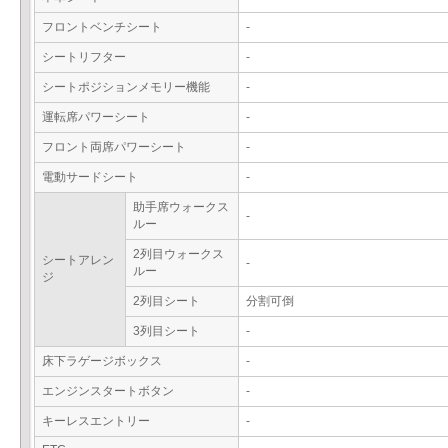
フロントベンチシート
-
シートリフター
-
シートポジションメモリー機能
-
運転席パワーシート
-
フロント両席パワーシート
-
電動サードシート
-
助手席ウォークス
-
ルー
2列目ウォークス
シートアレン
-
ルー
ジ
2列目シート
分割可倒
3列目シート
-
床下ラゲージボックス
-
エンジンスタートボタン
-
キーレスエントリー
-