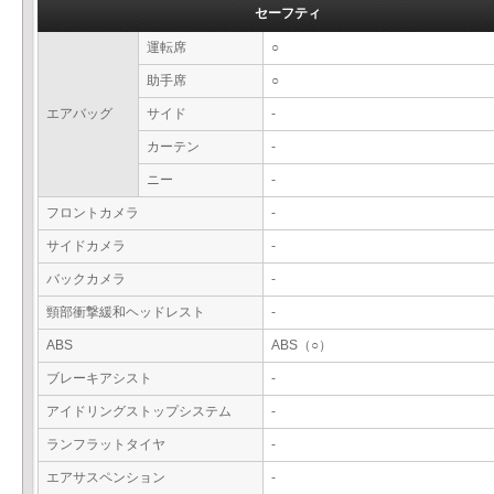
セーフティ
運転席
○
助手席
○
エアバッグ
サイド
-
カーテン
-
ニー
-
フロントカメラ
-
サイドカメラ
-
バックカメラ
-
頸部衝撃緩和ヘッドレスト
-
ABS
ABS（○）
ブレーキアシスト
-
アイドリングストップシステム
-
ランフラットタイヤ
-
エアサスペンション
-