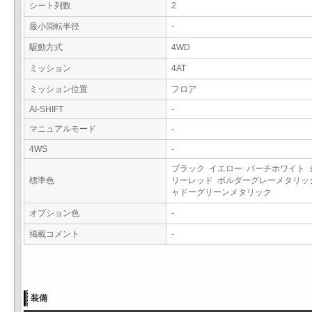
シート列数
2
最小回転半径
-
駆動方式
4WD
ミッション
4AT
ミッション位置
フロア
AI-SHIFT
-
マニュアルモード
-
4WS
-
ブラック イエロー バーチホワイト 
標準色
リーレッド ボルダーグレーメタリッ
ャドーグリーンメタリック
オプション色
-
掲載コメント
-
装備