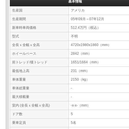
基本情報
生産国
アメリカ
生産期間
05年09月～07年12月
新車時車両価格
512.4万円（税込）
型式
不明
全長ｘ全幅ｘ全高
4720x1980x1860（mm）
ホイールベース
2842（mm）
前トレッド/後トレッド
1651/1664（mm）
最低地上高
231（mm）
車体重量
2150（kg）
車体総重量
-
最大積載量
-
室内 (全長ｘ全幅ｘ全高)
-x-x-（mm）
ドア数
5
乗車定員
5名