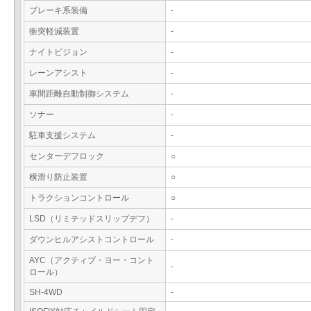
ブレーキ系装備
-
衝突軽減装置
-
ナイトビジョン
-
レーンアシスト
-
車間距離自動制御システム
-
ソナー
-
駐車支援システム
-
センターデフロック
○
横滑り防止装置
○
トラクションコントロール
○
LSD（リミテッドスリップデフ）
-
ダウンヒルアシストコントロール
-
AYC（アクティブ・ヨー・コント
-
ロール）
SH-4WD
-