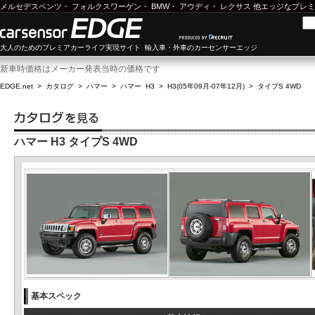
メルセデスベンツ
・
フォルクスワーゲン
・
BMW
・
アウディ
・
レクサス
他エッジなプレミ
大人のためのプレミアカーライフ実現サイト 輸入車・外車のカーセンサーエッジ
新車時価格はメーカー発表当時の価格です
EDGE.net
>
カタログ
>
ハマー
>
ハマー H3
>
H3(05年09月-07年12月)
>
タイプS 4WD
ハマー H3 タイプS 4WD
基本スペック