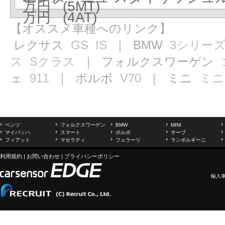
万円 (5MT)
万円 (4AT)
【オススメ車種へのリンク】
レクサス
GS
IS
｜ BMW
3シリー
ス
Sクラス
｜ フォルクスワーゲン
ェ
911
｜ ボルボ
V70
｜ ミニ
ミニ
ベンツ
フォルクスワーゲン
BMW
MINI
マイバッハ
スマート
ボルボ
サーブ
フィアット
マセラティ
フェラーリ
ランボルギーニ
利用規約
|
お問い合わせ
|
プライバシーポリシー
輸入