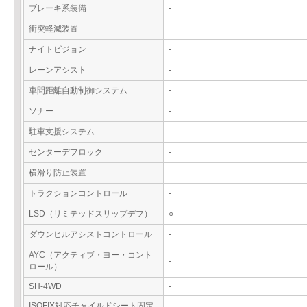
ブレーキ系装備
-
衝突軽減装置
-
ナイトビジョン
-
レーンアシスト
-
車間距離自動制御システム
-
ソナー
-
駐車支援システム
-
センターデフロック
-
横滑り防止装置
-
トラクションコントロール
-
LSD（リミテッドスリップデフ）
○
ダウンヒルアシストコントロール
-
AYC（アクティブ・ヨー・コント
-
ロール）
SH-4WD
-
ISOFIX対応チャイルドシート固定