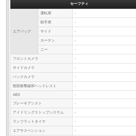
セーフティ
運転席
-
助手席
-
エアバッグ
サイド
-
カーテン
-
ニー
-
フロントカメラ
-
サイドカメラ
-
バックカメラ
-
頸部衝撃緩和ヘッドレスト
-
ABS
-
ブレーキアシスト
-
アイドリングストップシステム
-
ランフラットタイヤ
-
エアサスペンション
-