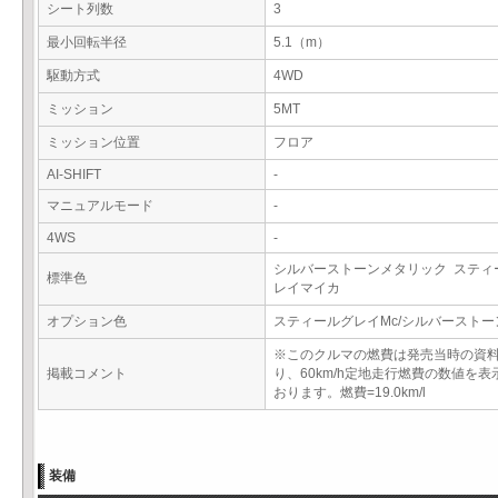
シート列数
3
最小回転半径
5.1（m）
駆動方式
4WD
ミッション
5MT
ミッション位置
フロア
AI-SHIFT
-
マニュアルモード
-
4WS
-
シルバーストーンメタリック スティ
標準色
レイマイカ
オプション色
スティールグレイMc/シルバースト
※このクルマの燃費は発売当時の資
掲載コメント
り、60km/h定地走行燃費の数値を表
おります。燃費=19.0km/l
装備