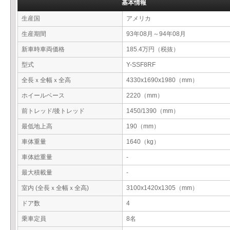
基本情報
生産国
アメリカ
生産期間
93年08月～94年08月
新車時車両価格
185.4万円（税抜）
型式
Y-SSF8RF
全長ｘ全幅ｘ全高
4330x1690x1980（mm）
ホイールベース
2220（mm）
前トレッド/後トレッド
1450/1390（mm）
最低地上高
190（mm）
車体重量
1640（kg）
車体総重量
-
最大積載量
-
室内 (全長ｘ全幅ｘ全高)
3100x1420x1305（mm）
ドア数
4
乗車定員
8名