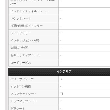
-
バー
ビルドインチャイルドシート
-
バケットシート
-
後退時連動式ドアミラー
-
レインセンサー
-
インテリジェントAFS
-
盗難防止装置
-
セキュリティアラーム
-
ロードサービス
-
インテリア
パワーウィンドウ
○
オットマン機構
-
フルフラットシート
可
チップアップシート
-
本革シート
-