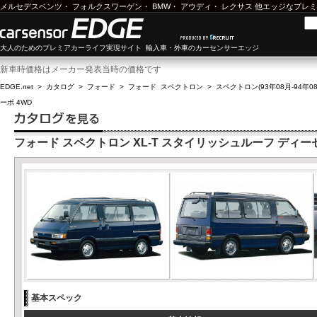
メルセデスベンツ
・
フォルクスワーゲン
・
BMW
・
アウディ
・
レクサス
他エッジなプレミ
大人のためのプレミアカーライフ実現サイト 輸入車・外車のカーセンサーエッジ
新車時価格はメーカー発表当時の価格です
EDGE.net
>
カタログ
>
フォード
>
フォード スペクトロン
>
スペクトロン(93年08月-94年08
ーボ 4WD
フォード スペクトロン XL-T スタイリッシュルーフ ディー
基本スペック