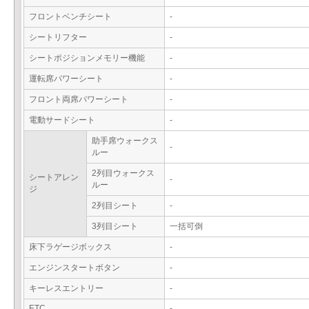
フロントベンチシート
-
シートリフター
-
シートポジションメモリー機能
-
運転席パワーシート
-
フロント両席パワーシート
-
電動サードシート
-
助手席ウォークス
-
ルー
2列目ウォークス
シートアレン
-
ルー
ジ
2列目シート
-
3列目シート
一括可倒
床下ラゲージボックス
-
エンジンスタートボタン
-
キーレスエントリー
-
ETC
-