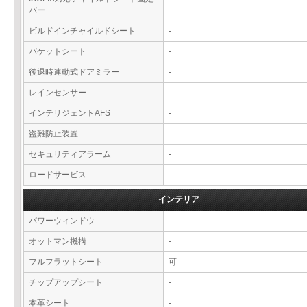
-
バー
ビルドインチャイルドシート
-
バケットシート
-
後退時連動式ドアミラー
-
レインセンサー
-
インテリジェントAFS
-
盗難防止装置
-
セキュリティアラーム
-
ロードサービス
-
インテリア
パワーウィンドウ
-
オットマン機構
-
フルフラットシート
可
チップアップシート
-
本革シート
-