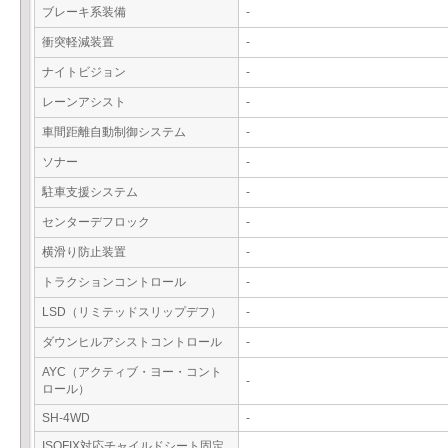
ブレーキ系装備
-
衝突軽減装置
-
ナイトビジョン
-
レーンアシスト
-
車間距離自動制御システム
-
ソナー
-
駐車支援システム
-
センターデフロック
-
横滑り防止装置
-
トラクションコントロール
-
LSD（リミテッドスリップデフ）
-
ダウンヒルアシストコントロール
-
AYC（アクティブ・ヨー・コント
-
ロール）
SH-4WD
-
ISOFIX対応チャイルドシート固定