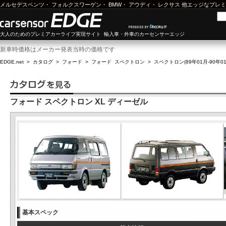
メルセデスベンツ
・
フォルクスワーゲン
・
BMW
・
アウディ
・
レクサス
他エッジなプレミ
大人のためのプレミアカーライフ実現サイト 輸入車・外車のカーセンサーエッジ
新車時価格はメーカー発表当時の価格です
EDGE.net
>
カタログ
>
フォード
>
フォード スペクトロン
>
スペクトロン(89年01月-90年01
フォード スペクトロン XL ディーゼル
基本スペック