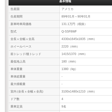
基本情報
生産国
アメリカ
生産期間
89年01月～90年01月
新車時車両価格
131.1万円（税抜）
型式
Q-SSF8WF
全長ｘ全幅ｘ全高
4330x1645x1835（mm）
ホイールベース
2220（mm）
前トレッド/後トレッド
1415/1370（mm）
最低地上高
180（mm）
車体重量
1380（kg）
車体総重量
-
最大積載量
-
室内 (全長ｘ全幅ｘ全高)
3100x1480x1210（mm）
ドア数
4
乗車定員
9名