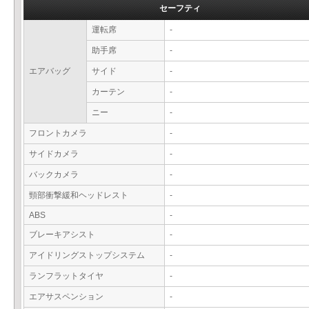
セーフティ
運転席
-
助手席
-
エアバッグ
サイド
-
カーテン
-
ニー
-
フロントカメラ
-
サイドカメラ
-
バックカメラ
-
頸部衝撃緩和ヘッドレスト
-
ABS
-
ブレーキアシスト
-
アイドリングストップシステム
-
ランフラットタイヤ
-
エアサスペンション
-