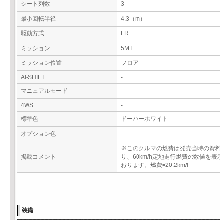
シート列数
3
最小回転半径
4.3（m）
駆動方式
FR
ミッション
5MT
ミッション位置
フロア
AI-SHIFT
-
マニュアルモード
-
4WS
-
標準色
ドーバーホワイト
オプション色
-
※このクルマの燃費は発売当時の資
掲載コメント
り、60km/h定地走行燃費の数値を表
おります。燃費=20.2km/l
装備