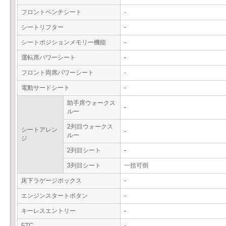
フロントベンチシート
-
シートリフター
-
シートポジションメモリー機能
-
運転席パワーシート
-
フロント両席パワーシート
-
電動サードシート
-
助手席ウォークス
-
ルー
2列目ウォークス
シートアレン
-
ルー
ジ
2列目シート
-
3列目シート
一括可倒
床下ラゲージボックス
-
エンジンスタートボタン
-
キーレスエントリー
-
ETC
-