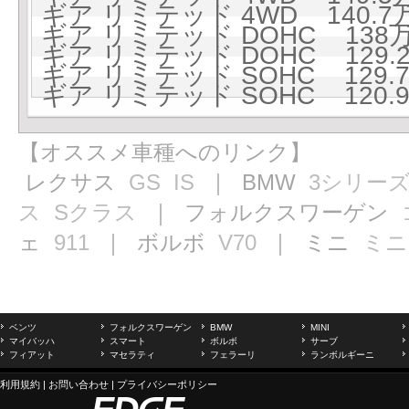
ギア リミテッド 4WD 140.7万
ギア リミテッド DOHC 138万円
ギア リミテッド DOHC 129.2
ギア リミテッド SOHC 129.7
ギア リミテッド SOHC 120.9
【オススメ車種へのリンク】
レクサス
GS
IS
｜ BMW
3シリー
ス
Sクラス
｜ フォルクスワーゲン
ェ
911
｜ ボルボ
V70
｜ ミニ
ミニ
ベンツ
フォルクスワーゲン
BMW
MINI
マイバッハ
スマート
ボルボ
サーブ
フィアット
マセラティ
フェラーリ
ランボルギーニ
利用規約
|
お問い合わせ
|
プライバシーポリシー