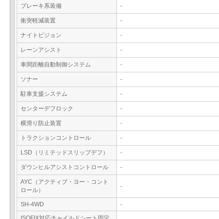
ブレーキ系装備
-
衝突軽減装置
-
ナイトビジョン
-
レーンアシスト
-
車間距離自動制御システム
-
ソナー
-
駐車支援システム
-
センターデフロック
-
横滑り防止装置
-
トラクションコントロール
-
LSD（リミテッドスリップデフ）
-
ダウンヒルアシストコントロール
-
AYC（アクティブ・ヨー・コント
-
ロール）
SH-4WD
-
ISOFIX対応チャイルドシート固定