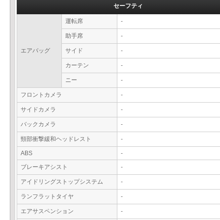
セーフティ
運転席
-
助手席
-
エアバッグ
サイド
-
カーテン
-
ニー
-
フロントカメラ
-
サイドカメラ
-
バックカメラ
-
頸部衝撃緩和ヘッドレスト
-
ABS
-
ブレーキアシスト
-
アイドリングストップシステム
-
ランフラットタイヤ
-
エアサスペンション
-