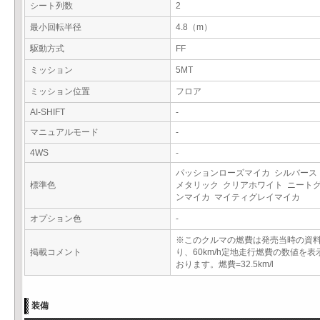
シート列数
2
最小回転半径
4.8（m）
駆動方式
FF
ミッション
5MT
ミッション位置
フロア
AI-SHIFT
-
マニュアルモード
-
4WS
-
パッションローズマイカ シルバース
標準色
メタリック クリアホワイト ニート
ンマイカ マイティグレイマイカ
オプション色
-
※このクルマの燃費は発売当時の資
掲載コメント
り、60km/h定地走行燃費の数値を表
おります。燃費=32.5km/l
装備