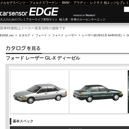
メルセデスベンツ
・
フォルクスワーゲン
・
BMW
・
アウディ
・
レクサス
他エッジなプレミ
大人のためのプレミアカーライフ実現サイト 輸入車・外車のカーセンサーエッジ
新車時価格はメーカー発表当時の価格です
EDGE.net
>
カタログ
>
フォード
>
フォード レーザー
>
レーザー(91年01月-94年05月)
>
G
フォード レーザー GL-X ディーゼル
基本スペック