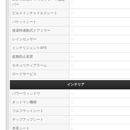
-
バー
ビルドインチャイルドシート
-
バケットシート
-
後退時連動式ドアミラー
-
レインセンサー
-
インテリジェントAFS
-
盗難防止装置
-
セキュリティアラーム
-
ロードサービス
-
インテリア
パワーウィンドウ
-
オットマン機構
-
フルフラットシート
-
チップアップシート
-
本革シート
-