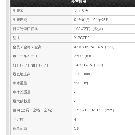
基本情報
生産国
アメリカ
生産期間
91年01月～94年05月
新車時車両価格
108.4万円（税抜）
型式
X-BG7PF
全長ｘ全幅ｘ全高
4270x1695x1375（mm）
ホイールベース
2500（mm）
前トレッド/後トレッド
1430/1435（mm）
最低地上高
150（mm）
車体重量
990（kg）
車体総重量
-
最大積載量
-
室内 (全長ｘ全幅ｘ全高)
1755x1380x1145（mm）
ドア数
4
乗車定員
5名