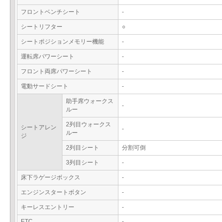
フロントベンチシート
-
シートリフター
○
シートポジションメモリー機能
-
運転席パワーシート
-
フロント両席パワーシート
-
電動サードシート
-
助手席ウォークス
-
ルー
2列目ウォークス
シートアレン
-
ルー
ジ
2列目シート
分割可倒
3列目シート
-
床下ラゲージボックス
-
エンジンスタートボタン
-
キーレスエントリー
-
ETC
-