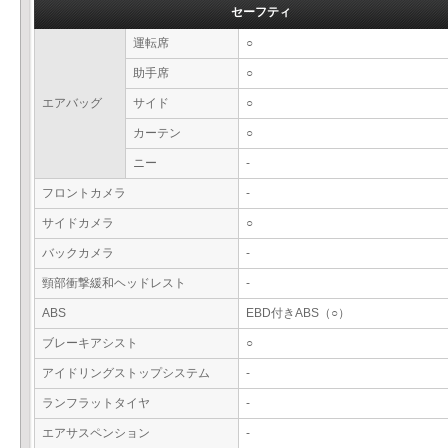
セーフティ
運転席
○
助手席
○
エアバッグ
サイド
○
カーテン
○
ニー
-
フロントカメラ
-
サイドカメラ
○
バックカメラ
-
頸部衝撃緩和ヘッドレスト
-
ABS
EBD付きABS（○）
ブレーキアシスト
○
アイドリングストップシステム
-
ランフラットタイヤ
-
エアサスペンション
-