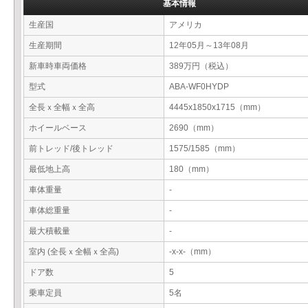
基本情報
生産国
アメリカ
生産期間
12年05月～13年08月
新車時車両価格
389万円（税込）
型式
ABA-WF0HYDP
全長ｘ全幅ｘ全高
4445x1850x1715（mm）
ホイールベース
2690（mm）
前トレッド/後トレッド
1575/1585（mm）
最低地上高
180（mm）
車体重量
-
車体総重量
-
最大積載量
-
室内 (全長ｘ全幅ｘ全高)
-x-x-（mm）
ドア数
5
乗車定員
5名