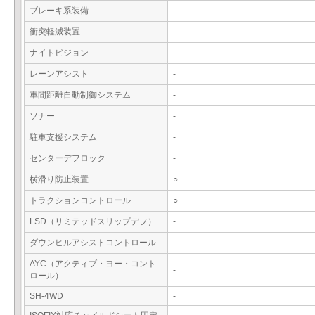
ブレーキ系装備
-
衝突軽減装置
-
ナイトビジョン
-
レーンアシスト
-
車間距離自動制御システム
-
ソナー
-
駐車支援システム
-
センターデフロック
-
横滑り防止装置
○
トラクションコントロール
○
LSD（リミテッドスリップデフ）
-
ダウンヒルアシストコントロール
-
AYC（アクティブ・ヨー・コント
-
ロール）
SH-4WD
-