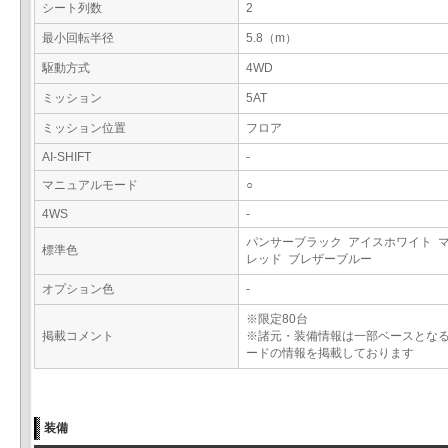
シート列数
2
最小回転半径
5.8（m）
駆動方式
4WD
ミッション
5AT
ミッション位置
フロア
AI-SHIFT
-
マニュアルモード
○
4WS
-
パンサーブラック アイスホワイト 
標準色
レッド ブレザーブルー
オプション色
-
※限定80台
掲載コメント
※諸元・装備情報は一部ベースとな
ードの情報を掲載しております
装備