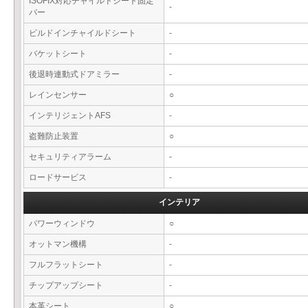
ISOFIX対応チャイルドシート固定
-
バー
ビルドインチャイルドシート
-
バケットシート
-
後退時連動式ドアミラー
-
レインセンサー
○
インテリジェントAFS
-
盗難防止装置
○
セキュリティアラーム
-
ロードサービス
-
インテリア
パワーウィンドウ
○
オットマン機構
-
フルフラットシート
-
チップアップシート
-
本革シート
○