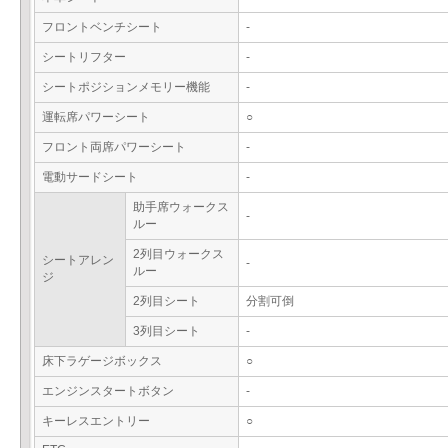
フロントベンチシート
-
シートリフター
-
シートポジションメモリー機能
-
運転席パワーシート
○
フロント両席パワーシート
-
電動サードシート
-
助手席ウォークス
-
ルー
2列目ウォークス
シートアレン
-
ルー
ジ
2列目シート
分割可倒
3列目シート
-
床下ラゲージボックス
○
エンジンスタートボタン
-
キーレスエントリー
○