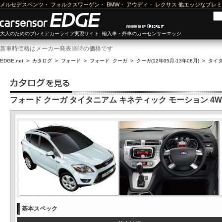
メルセデスベンツ
・
フォルクスワーゲン
・
BMW
・
アウディ
・
レクサス
他エッジなプレミ
大人のためのプレミアカーライフ実現サイト 輸入車・外車のカーセンサーエッジ
新車時価格はメーカー発表当時の価格です
EDGE.net
>
カタログ
>
フォード
>
フォード クーガ
>
クーガ(12年05月-13年08月)
>
タイタ
フォード クーガ タイタニアム キネティック モーション 4W
基本スペック