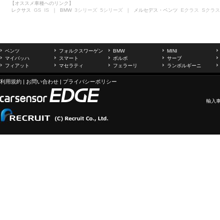
【オススメ車種へのリンク】
レクサス
GS
IS
｜ BMW
3シリーズ
5シリーズ
｜ メルセデス・ベンツ
Eクラス
Sクラス
ベンツ
フォルクスワーゲン
BMW
MINI
マイバッハ
スマート
ボルボ
サーブ
フィアット
マセラティ
フェラーリ
ランボルギーニ
利用規約
|
お問い合わせ
|
プライバシーポリシー
輸入