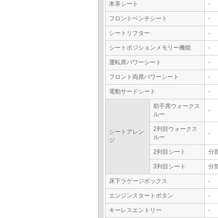
本革シート
-
フロントベンチシート
-
シートリフター
-
シートポジションメモリー機能
-
運転席パワーシート
-
フロント両席パワーシート
-
電動サードシート
-
助手席ウォークス
-
ルー
2列目ウォークス
シートアレン
-
ルー
ジ
2列目シート
分
3列目シート
分
床下ラゲージボックス
-
エンジンスタートボタン
-
キーレスエントリー
-