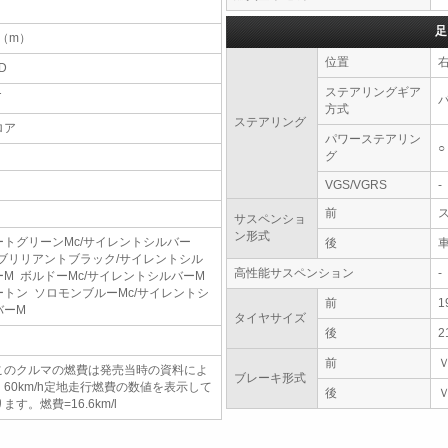
足
5（m）
位置
D
ステアリングギア
T
方式
ステアリング
ロア
パワーステアリン
○
グ
VGS/VGRS
-
前
サスペンショ
ン形式
ートグリーンMc/サイレントシルバー
後
 ブリリアントブラック/サイレントシル
高性能サスペンション
-
ーM ボルドーMc/サイレントシルバーM
ートン ソロモンブルーMc/サイレントシ
前
1
バーM
タイヤサイズ
後
2
前
このクルマの燃費は発売当時の資料によ
ブレーキ形式
、60km/h定地走行燃費の数値を表示して
後
ます。燃費=16.6km/l