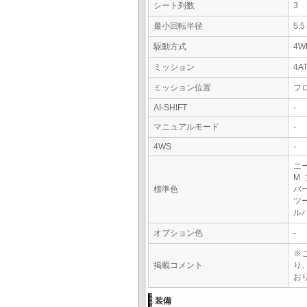
シート列数
3
最小回転半径
5.
駆動方式
4W
ミッション
4A
ミッション位置
フ
AI-SHIFT
-
マニュアルモード
-
4WS
-
ニ
M
標準色
バ
ツ
ル
オプション色
-
※
掲載コメント
り
おり
装備