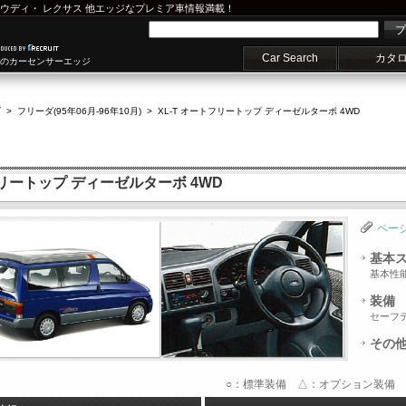
ウディ
・
レクサス
他エッジなプレミア車情報満載！
プ
Car Search
カタ
車のカーセンサーエッジ
ダ
>
フリーダ(95年06月-96年10月)
>
XL-T オートフリートップ ディーゼルターボ 4WD
フリートップ ディーゼルターボ 4WD
ペー
基本
基本性
装備
セーフ
その
○：標準装備 △：オプション装備 