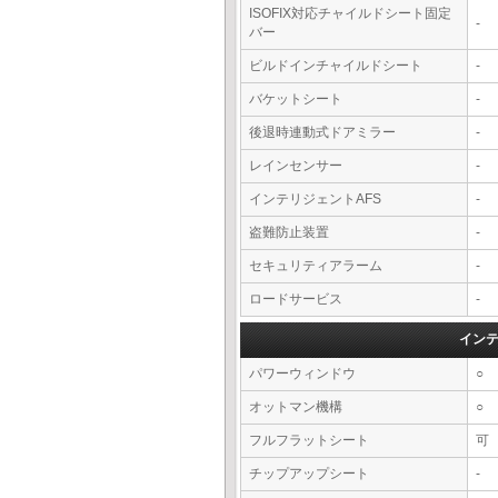
ISOFIX対応チャイルドシート固定
-
バー
ビルドインチャイルドシート
-
バケットシート
-
後退時連動式ドアミラー
-
レインセンサー
-
インテリジェントAFS
-
盗難防止装置
-
セキュリティアラーム
-
ロードサービス
-
イン
パワーウィンドウ
○
オットマン機構
○
フルフラットシート
可
チップアップシート
-