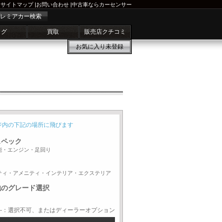
サイトマップ
|
お問い合わせ
|
中古車ならカーセンサー
レミアカー検索
ログ
買取
販売店クチコミ
お気に入り
未登録
ジ内の下記の場所に飛びます
スペック
能・エンジン・足回り
ティ・アメニティ・インテリア・エクステリア
他のグレード選択
-：選択不可、またはディーラーオプション