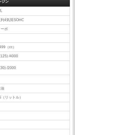
ンジン
L
列4気筒SOHC
ターボ
499（cc）
 (125) /4000
 (30) /2000
軽油
65（リットル）