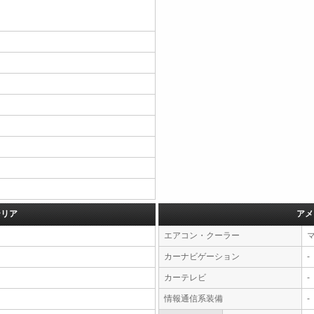
テリア
アメ
エアコン・クーラー
カーナビゲーション
-
カーテレビ
-
情報通信系装備
-