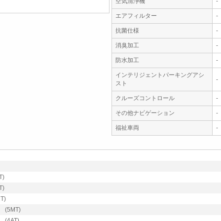
空気清浄機
-
エアフィルター
-
抗菌仕様
-
消臭加工
-
防水加工
-
インテリジェントパーキングアシ
-
スト
クルーズコントロール
-
その他ナビゲーション
-
福祉車両
-
T)
T)
T)
(5MT)
(4AT)