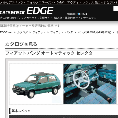
メルセデスベンツ
・
フォルクスワーゲン
・
BMW
・
アウディ
・
レクサス
他エッジなプレミ
大人のためのプレミアカーライフ実現サイト 輸入車・外車のカーセンサーエッジ
新車時価格はメーカー発表当時の価格です
EDGE.net
>
カタログ
>
フィアット
>
フィアット パンダ
>
パンダ(99年01月-99年12月)
>
フィアット パンダ オートマティック セレクタ
基本スペック