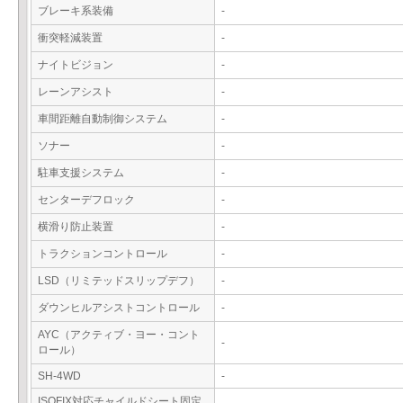
ブレーキ系装備
-
衝突軽減装置
-
ナイトビジョン
-
レーンアシスト
-
車間距離自動制御システム
-
ソナー
-
駐車支援システム
-
センターデフロック
-
横滑り防止装置
-
トラクションコントロール
-
LSD（リミテッドスリップデフ）
-
ダウンヒルアシストコントロール
-
AYC（アクティブ・ヨー・コント
-
ロール）
SH-4WD
-
ISOFIX対応チャイルドシート固定