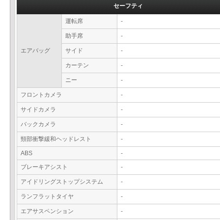
セーフティ
運転席
-
助手席
-
エアバッグ
サイド
-
カーテン
-
ニー
-
フロントカメラ
-
サイドカメラ
-
バックカメラ
-
頸部衝撃緩和ヘッドレスト
-
ABS
-
ブレーキアシスト
-
アイドリングストップシステム
-
ランフラットタイヤ
-
エアサスペンション
-