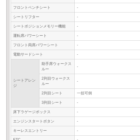
フロントベンチシート
-
シートリフター
-
シートポジションメモリー機能
-
運転席パワーシート
-
フロント両席パワーシート
-
電動サードシート
-
助手席ウォークス
-
ルー
2列目ウォークス
シートアレン
-
ルー
ジ
2列目シート
一括可倒
3列目シート
-
床下ラゲージボックス
-
エンジンスタートボタン
-
キーレスエントリー
-
ETC
-