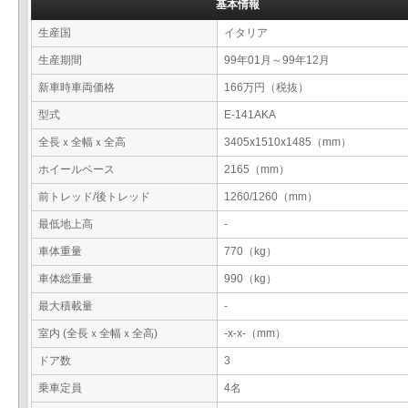
基本情報
生産国
イタリア
生産期間
99年01月～99年12月
新車時車両価格
166万円（税抜）
型式
E-141AKA
全長ｘ全幅ｘ全高
3405x1510x1485（mm）
ホイールベース
2165（mm）
前トレッド/後トレッド
1260/1260（mm）
最低地上高
-
車体重量
770（kg）
車体総重量
990（kg）
最大積載量
-
室内 (全長ｘ全幅ｘ全高)
-x-x-（mm）
ドア数
3
乗車定員
4名