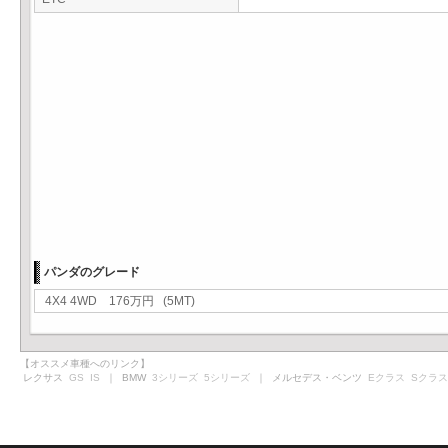
パンダのグレード
4X4 4WD 176万円 (5MT)
【オススメ車種へのリンク】
レクサス
GS
IS
｜ BMW
3シリーズ
5シリーズ
｜ メルセデス・ベンツ
Eクラス
Sクラス