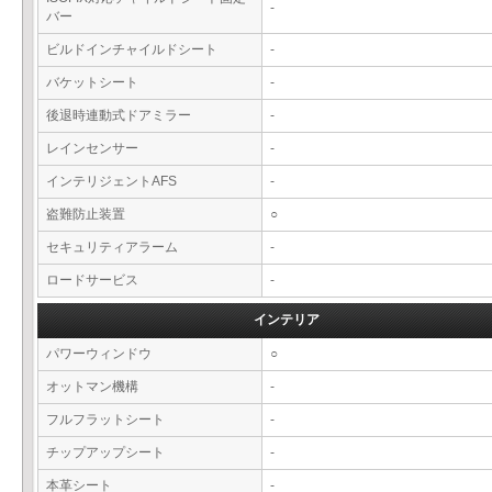
-
バー
ビルドインチャイルドシート
-
バケットシート
-
後退時連動式ドアミラー
-
レインセンサー
-
インテリジェントAFS
-
盗難防止装置
○
セキュリティアラーム
-
ロードサービス
-
インテリア
パワーウィンドウ
○
オットマン機構
-
フルフラットシート
-
チップアップシート
-
本革シート
-