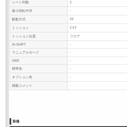
シート列数
2
最小回転半径
-
駆動方式
FF
ミッション
CVT
ミッション位置
フロア
AI-SHIFT
-
マニュアルモード
-
4WS
-
標準色
-
オプション色
-
掲載コメント
-
装備