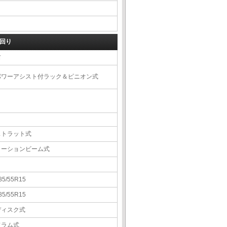
回り
右
パワーアシスト付ラック＆ピニオン式
ストラット式
トーションビーム式
85/55R15
85/55R15
ディスク式
ドラム式