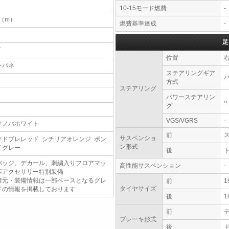
10-15モード燃費
-
7（m）
燃費基準達成
-
足
T
位置
ンパネ
ステアリングギア
方式
ステアリング
パワーステアリン
○
グ
VGS/VGRS
-
サノバホワイト
前
サスペンショ
ソドブレレッド シチリアオレンジ ポン
ン形式
イグレー
後
バッジ、デカール、刺繍入りフロアマッ
高性能サスペンション
-
等アクセサリー特別装備
諸元・装備情報は一部ベースとなるグレ
前
1
タイヤサイズ
ドの情報を掲載しております
後
1
前
ブレーキ形式
後