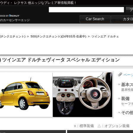
ウディ
・
レクサス
他エッジなプレミア車情報満載！
プ
Car Search
カタ
車のカーセンサーエッジ
0(チンクエチェント)
>
500(チンクエチェント)(24年03月-生産中)
>
ツインエア ドルチェ
ト) ツインエア ドルチェヴィータ スペシャル エディション
ペー
基本
基本性
装備
セーフ
その
○：標準装備 △：オプション装備 