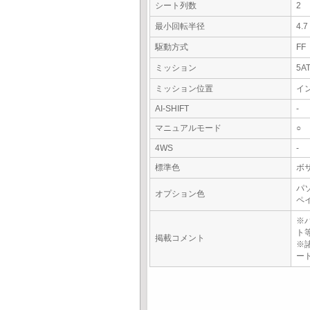
シート列数
2
最小回転半径
4.
駆動方式
FF
ミッション
5A
ミッション位置
イ
AI-SHIFT
-
マニュアルモード
○
4WS
-
標準色
ボ
パ
オプション色
ペ
※
ト
掲載コメント
※
ー