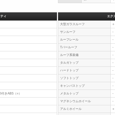
フティ
エク
大型ガラスルーフ
○
サンルーフ
-
ルーフレール
-
Tバールーフ
-
ルーフ系装備
-
タルガトップ
-
ハードトップ
-
ソフトトップ
-
キャンバストップ
-
D付きABS（○）
メタルトップ
-
マグネシウムホイール
-
アルミホイール
○