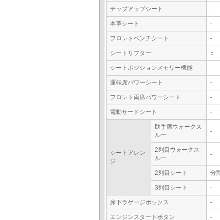
チップアップシート
-
本革シート
-
フロントベンチシート
-
シートリフター
○
シートポジションメモリー機能
-
運転席パワーシート
-
フロント両席パワーシート
-
電動サードシート
-
助手席ウォークス
-
ルー
2列目ウォークス
シートアレン
-
ルー
ジ
2列目シート
分
3列目シート
-
床下ラゲージボックス
-
エンジンスタートボタン
-