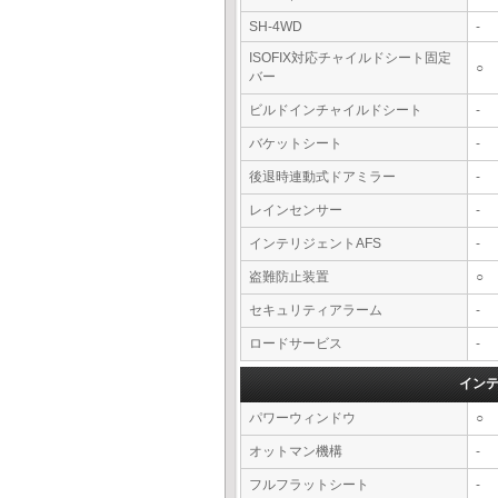
SH-4WD
-
ISOFIX対応チャイルドシート固定
○
バー
ビルドインチャイルドシート
-
バケットシート
-
後退時連動式ドアミラー
-
レインセンサー
-
インテリジェントAFS
-
盗難防止装置
○
セキュリティアラーム
-
ロードサービス
-
イン
パワーウィンドウ
○
オットマン機構
-
フルフラットシート
-