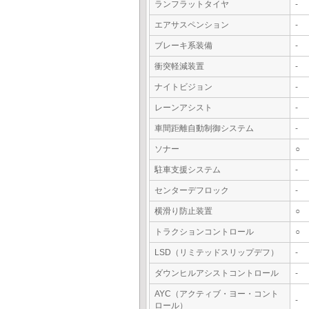
ランフラットタイヤ
-
エアサスペンション
-
ブレーキ系装備
-
衝突軽減装置
-
ナイトビジョン
-
レーンアシスト
-
車間距離自動制御システム
-
ソナー
○
駐車支援システム
-
センターデフロック
-
横滑り防止装置
○
トラクションコントロール
○
LSD（リミテッドスリップデフ）
-
ダウンヒルアシストコントロール
-
AYC（アクティブ・ヨー・コント
-
ロール）