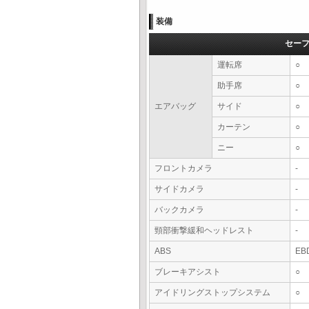
装備
セー
運転席
○
助手席
○
エアバッグ
サイド
○
カーテン
○
ニー
○
フロントカメラ
-
サイドカメラ
-
バックカメラ
-
頸部衝撃緩和ヘッドレスト
-
ABS
EB
ブレーキアシスト
○
アイドリングストップシステム
○