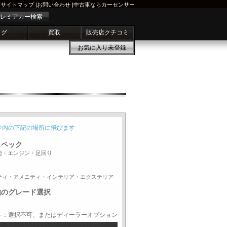
サイトマップ
|
お問い合わせ
|
中古車ならカーセンサー
レミアカー検索
ログ
買取
販売店クチコミ
お気に入り
未登録
ジ内の下記の場所に飛びます
スペック
能・エンジン・足回り
ティ・アメニティ・インテリア・エクステリア
他のグレード選択
-：選択不可、またはディーラーオプション