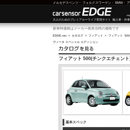
メルセデスベンツ
・
フォルクスワーゲン
・
BMW
・
ア
大人のためのプレミアカーライフ実現サイト 輸入車・外
新車時価格はメーカー発表当時の価格です
EDGE.net
>
カタログ
>
フィアット
>
フィアット 50
ヴィータ スペシャル エディション
フィアット 500(チンクエチェン
基本スペック