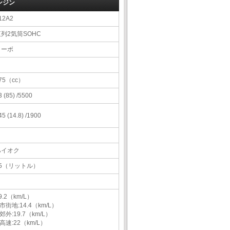
ンジン
12A2
列2気筒SOHC
ターボ
75（cc）
3 (85) /5500
45 (14.8) /1900
ハイオク
35（リットル）
9.2（km/L）
市街地:14.4（km/L）
郊外:19.7（km/L）
高速:22（km/L）