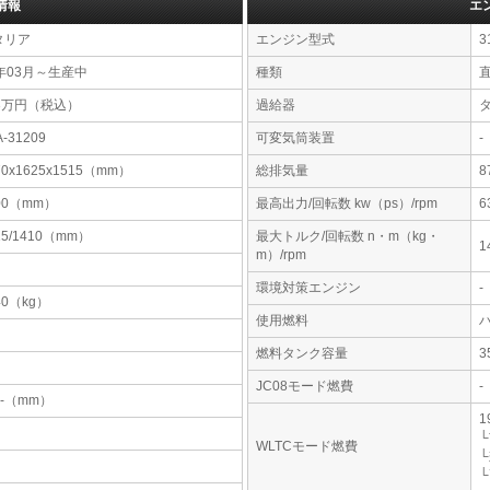
情報
エ
タリア
エンジン型式
3
年03月～生産中
種類
直
33万円（税込）
過給器
A-31209
可変気筒装置
-
70x1625x1515（mm）
総排気量
8
00（mm）
最高出力/回転数 kw（ps）/rpm
6
15/1410（mm）
最大トルク/回転数 n・m（kg・
1
m）/rpm
環境対策エンジン
-
40（kg）
使用燃料
燃料タンク容量
JC08モード燃費
-
-x-（mm）
1
└
WLTCモード燃費
└
└