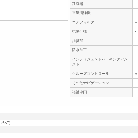
加湿器
-
空気清浄機
-
エアフィルター
○
抗菌仕様
-
消臭加工
-
防水加工
-
インテリジェントパーキングアシ
-
スト
クルーズコントロール
○
その他ナビゲーション
-
福祉車両
-
5AT)