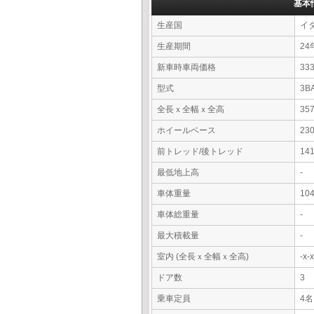
基本
生産国
イ
生産期間
24
新車時車両価格
3
型式
3B
全長ｘ全幅ｘ全高
35
ホイールベース
23
前トレッド/後トレッド
14
最低地上高
-
車体重量
10
車体総重量
-
最大積載量
-
室内 (全長ｘ全幅ｘ全高)
-x
ドア数
3
乗車定員
4名