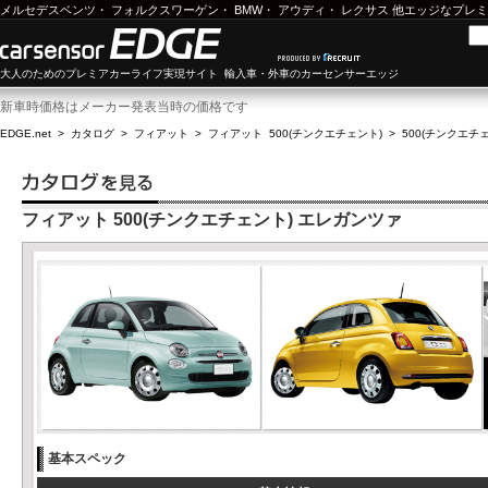
メルセデスベンツ
・
フォルクスワーゲン
・
BMW
・
アウディ
・
レクサス
他エッジなプレミ
大人のためのプレミアカーライフ実現サイト 輸入車・外車のカーセンサーエッジ
新車時価格はメーカー発表当時の価格です
EDGE.net
>
カタログ
>
フィアット
>
フィアット 500(チンクエチェント)
>
500(チンクエチェン
フィアット 500(チンクエチェント) エレガンツァ
基本スペック