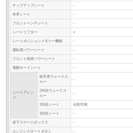
チップアップシート
-
本革シート
-
フロントベンチシート
-
シートリフター
○
シートポジションメモリー機能
-
運転席パワーシート
-
フロント両席パワーシート
-
電動サードシート
-
助手席ウォークス
-
ルー
2列目ウォークス
シートアレン
-
ルー
ジ
2列目シート
分割可倒
3列目シート
-
床下ラゲージボックス
-
エンジンスタートボタン
-