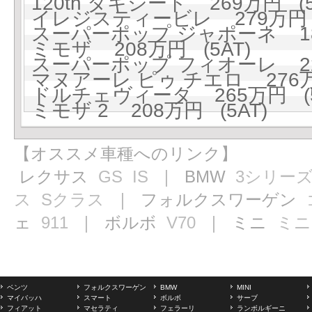
120th タキシード 269万円 (5
イレジスティービレ 279万円 (
スーパーポップ ジャポーネ 189
ミモザ 208万円 (5AT)
スーパーポップ フィオーレ 229
マヌアーレ ピゥ チエロ 276万
ドルチェヴィータ 265万円 (5
ミモザ 2 208万円 (5AT)
【オススメ車種へのリンク】
レクサス
GS
IS
｜ BMW
3シリー
ス
Sクラス
｜ フォルクスワーゲン
ェ
911
｜ ボルボ
V70
｜ ミニ
ミニ
ベンツ
フォルクスワーゲン
BMW
MINI
マイバッハ
スマート
ボルボ
サーブ
フィアット
マセラティ
フェラーリ
ランボルギーニ