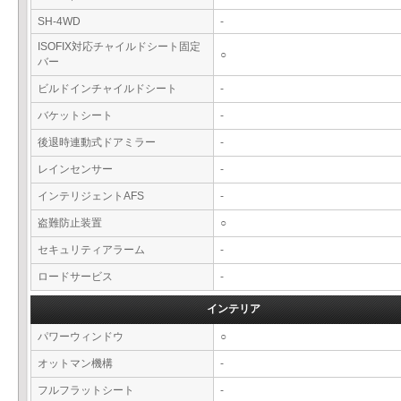
SH-4WD
-
ISOFIX対応チャイルドシート固定
○
バー
ビルドインチャイルドシート
-
バケットシート
-
後退時連動式ドアミラー
-
レインセンサー
-
インテリジェントAFS
-
盗難防止装置
○
セキュリティアラーム
-
ロードサービス
-
インテリア
パワーウィンドウ
○
オットマン機構
-
フルフラットシート
-