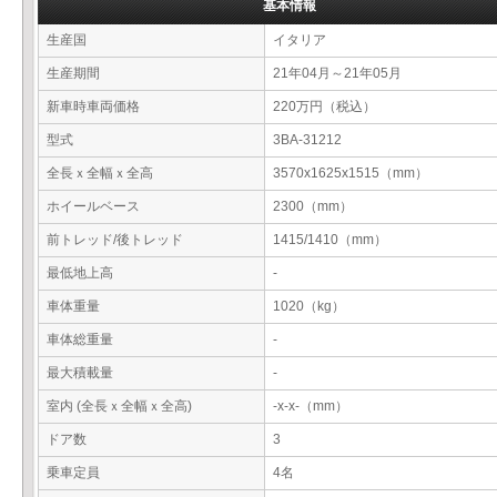
基本情報
生産国
イタリア
生産期間
21年04月～21年05月
新車時車両価格
220万円（税込）
型式
3BA-31212
全長ｘ全幅ｘ全高
3570x1625x1515（mm）
ホイールベース
2300（mm）
前トレッド/後トレッド
1415/1410（mm）
最低地上高
-
車体重量
1020（kg）
車体総重量
-
最大積載量
-
室内 (全長ｘ全幅ｘ全高)
-x-x-（mm）
ドア数
3
乗車定員
4名