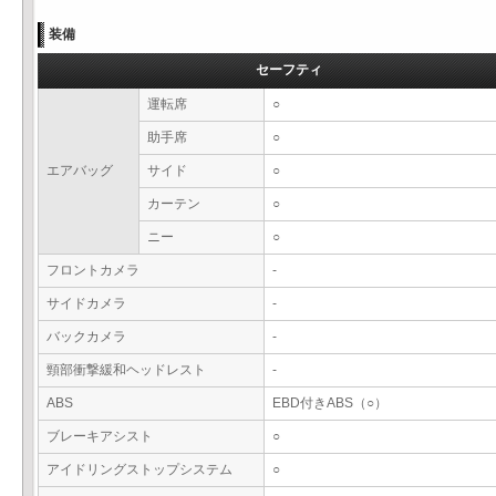
装備
セーフティ
運転席
○
助手席
○
エアバッグ
サイド
○
カーテン
○
ニー
○
フロントカメラ
-
サイドカメラ
-
バックカメラ
-
頸部衝撃緩和ヘッドレスト
-
ABS
EBD付きABS（○）
ブレーキアシスト
○
アイドリングストップシステム
○