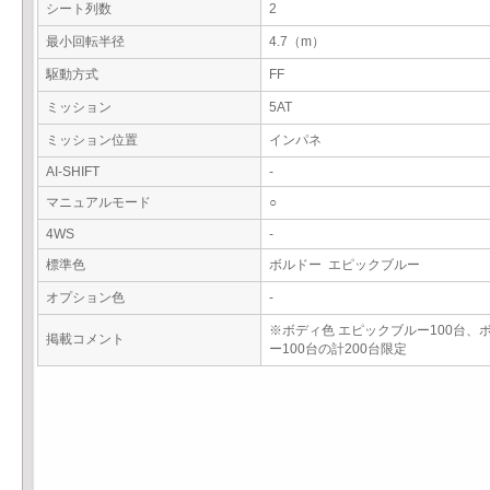
シート列数
2
最小回転半径
4.7（m）
駆動方式
FF
ミッション
5AT
ミッション位置
インパネ
AI-SHIFT
-
マニュアルモード
○
4WS
-
標準色
ボルドー エピックブルー
オプション色
-
※ボディ色 エピックブルー100台、
掲載コメント
ー100台の計200台限定