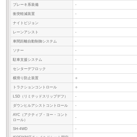
ブレーキ系装備
-
衝突軽減装置
-
ナイトビジョン
-
レーンアシスト
-
車間距離自動制御システム
-
ソナー
-
駐車支援システム
-
センターデフロック
-
横滑り防止装置
○
トラクションコントロール
○
LSD（リミテッドスリップデフ）
-
ダウンヒルアシストコントロール
-
AYC（アクティブ・ヨー・コント
-
ロール）
SH-4WD
-