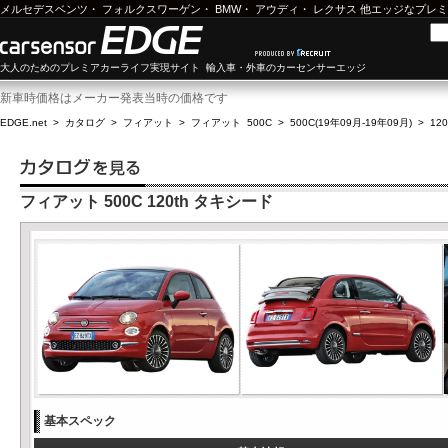
メルセデスベンツ
・
フォルクスワーゲン
・
BMW
・
アウディ
・
レクサス
他エッジなプレミ
大人のためのプレミアカーライフ実現サイト 輸入車・外車のカーセンサーエッジ
新車時価格はメーカー発表当時の価格です
EDGE.net
>
カタログ
>
フィアット
>
フィアット 500C
>
500C(19年09月-19年09月)
>
12
フィアット 500C 120th タキシード
基本スペック