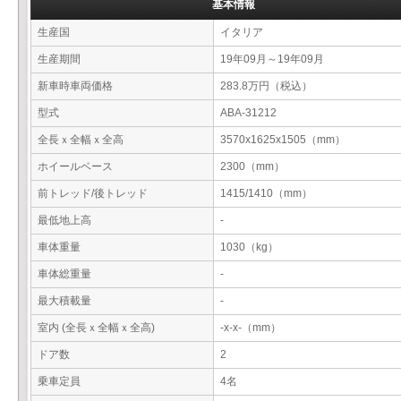
基本情報
生産国
イタリア
生産期間
19年09月～19年09月
新車時車両価格
283.8万円（税込）
型式
ABA-31212
全長ｘ全幅ｘ全高
3570x1625x1505（mm）
ホイールベース
2300（mm）
前トレッド/後トレッド
1415/1410（mm）
最低地上高
-
車体重量
1030（kg）
車体総重量
-
最大積載量
-
室内 (全長ｘ全幅ｘ全高)
-x-x-（mm）
ドア数
2
乗車定員
4名