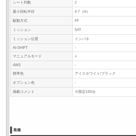
シート列数
2
最小回転半径
4.7（m）
駆動方式
FF
ミッション
5AT
ミッション位置
インパネ
AI-SHIFT
-
マニュアルモード
○
4WS
-
標準色
アイスホワイト/ブラック
オプション色
-
掲載コメント
※限定100台
装備