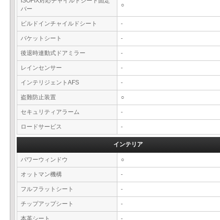
ISOFIX対応チャイルドシート固定
○
バー
ビルドインチャイルドシート
-
バケットシート
-
後退時連動式ドアミラー
-
レインセンサー
-
インテリジェントAFS
-
盗難防止装置
○
セキュリティアラーム
-
ロードサービス
-
インテリア
パワーウィンドウ
○
オットマン機構
-
フルフラットシート
-
チップアップシート
-
本革シート
-