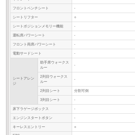
フロントベンチシート
-
シートリフター
○
シートポジションメモリー機能
-
運転席パワーシート
-
フロント両席パワーシート
-
電動サードシート
-
助手席ウォークス
-
ルー
2列目ウォークス
シートアレン
-
ルー
ジ
2列目シート
分割可倒
3列目シート
-
床下ラゲージボックス
-
エンジンスタートボタン
-
キーレスエントリー
○