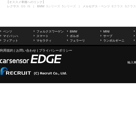
【オススメ車種へのリンク】
レクサス
GS
IS
｜ BMW
3シリーズ
5シリーズ
｜ メルセデス・ベンツ
Eクラス
Sクラス
ベンツ
フォルクスワーゲン
BMW
MINI
マイバッハ
スマート
ボルボ
サーブ
フィアット
マセラティ
フェラーリ
ランボルギーニ
利用規約
|
お問い合わせ
|
プライバシーポリシー
輸入