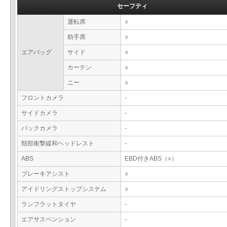
セーフティ
運転席
○
助手席
○
エアバッグ
サイド
○
カーテン
○
ニー
○
フロントカメラ
-
サイドカメラ
-
バックカメラ
-
頸部衝撃緩和ヘッドレスト
-
ABS
EBD付きABS（○）
ブレーキアシスト
○
アイドリングストップシステム
○
ランフラットタイヤ
-
エアサスペンション
-