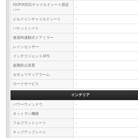
ISOFIX対応チャイルドシート固定
-
バー
ビルドインチャイルドシート
-
バケットシート
-
後退時連動式ドアミラー
-
レインセンサー
-
インテリジェントAFS
-
盗難防止装置
-
セキュリティアラーム
-
ロードサービス
-
インテリア
パワーウィンドウ
-
オットマン機構
-
フルフラットシート
-
チップアップシート
-