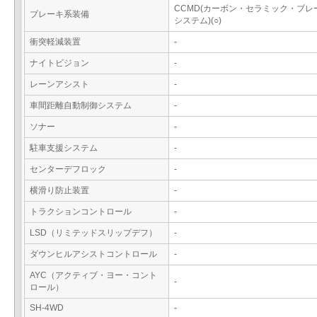
CCMD(カーボン・セラミック・ブレ
ブレーキ系装備
システム)(○)
衝突軽減装置
-
ナイトビジョン
-
レーンアシスト
-
車間距離自動制御システム
-
ソナー
-
駐車支援システム
-
センターデフロック
-
横滑り防止装置
-
トラクションコントロール
-
LSD（リミテッドスリップデフ）
-
ダウンヒルアシストコントロール
-
AYC（アクティブ・ヨー・コント
-
ロール）
SH-4WD
-