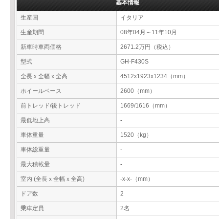
基本情報
生産国
イタリア
生産期間
08年04月～11年10月
新車時車両価格
2671.2万円（税込）
型式
GH-F430S
全長ｘ全幅ｘ全高
4512x1923x1234（mm）
ホイールベース
2600（mm）
前トレッド/後トレッド
1669/1616（mm）
最低地上高
-
車体重量
1520（kg）
車体総重量
-
最大積載量
-
室内 (全長ｘ全幅ｘ全高)
-x-x-（mm）
ドア数
2
乗車定員
2名