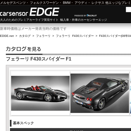
メルセデスベンツ
・
フォルクスワーゲン
・
BMW
・
アウディ
・
レクサス
他エッジなプレミ
大人のためのプレミアカーライフ実現サイト 輸入車・外車のカーセンサーエッジ
新車時価格はメーカー発表当時の価格です
EDGE.net
>
カタログ
>
フェラーリ
>
フェラーリ F430スパイダー
>
F430スパイダー(08年04
フェラーリ F430スパイダー F1
基本スペック