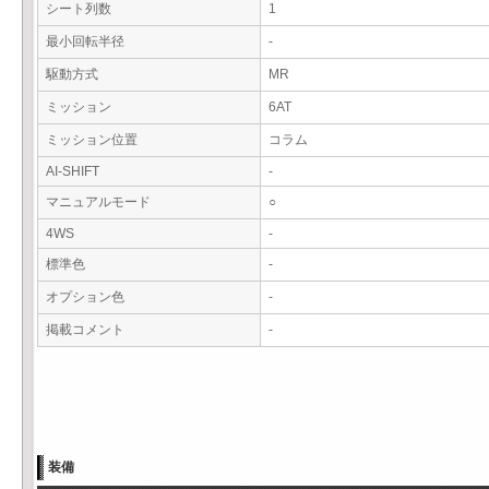
シート列数
1
最小回転半径
-
駆動方式
MR
ミッション
6AT
ミッション位置
コラム
AI-SHIFT
-
マニュアルモード
○
4WS
-
標準色
-
オプション色
-
掲載コメント
-
装備