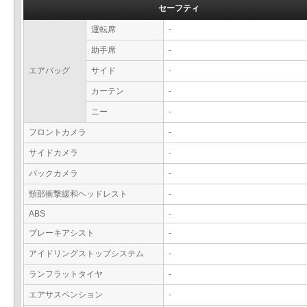
セーフティ
運転席
-
助手席
-
エアバッグ
サイド
-
カーテン
-
ニー
-
フロントカメラ
-
サイドカメラ
-
バックカメラ
-
頸部衝撃緩和ヘッドレスト
-
ABS
-
ブレーキアシスト
-
アイドリングストップシステム
-
ランフラットタイヤ
-
エアサスペンション
-