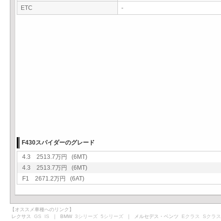
ETC
-
F430スパイダーのグレード
4.3 2513.7万円 (6MT)
4.3 2513.7万円 (6MT)
F1 2671.2万円 (6AT)
【オススメ車種へのリンク】
レクサス
GS
IS
｜ BMW
3シリーズ
5シリーズ
｜ メルセデス・ベンツ
Eクラス
Sクラス