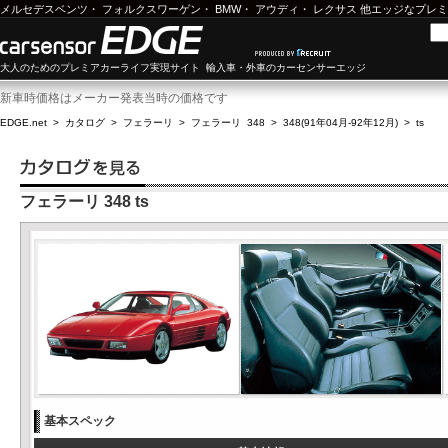
メルセデスベンツ
・
フォルクスワーゲン
・
BMW
・
アウディ
・
レクサス
他エッジなプレミ
大人のためのプレミアカーライフ実現サイト 輸入車・外車のカーセンサーエッジ
新車時価格はメーカー発表当時の価格です
EDGE.net
>
カタログ
>
フェラーリ
>
フェラーリ 348
>
348(91年04月-92年12月)
>
ts
フェラーリ 348 ts
基本スペック