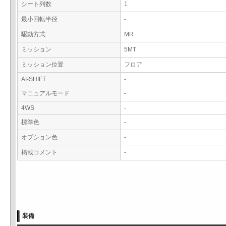
シート列数
1
最小回転半径
-
駆動方式
MR
ミッション
5MT
ミッション位置
フロア
AI-SHIFT
-
マニュアルモード
-
4WS
-
標準色
-
オプション色
-
掲載コメント
-
装備