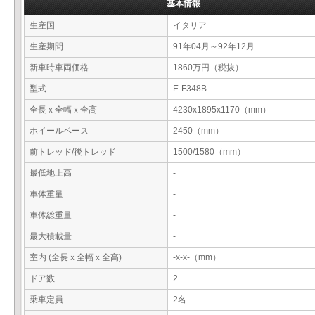
基本情報
生産国
イタリア
生産期間
91年04月～92年12月
新車時車両価格
1860万円（税抜）
型式
E-F348B
全長ｘ全幅ｘ全高
4230x1895x1170（mm）
ホイールベース
2450（mm）
前トレッド/後トレッド
1500/1580（mm）
最低地上高
-
車体重量
-
車体総重量
-
最大積載量
-
室内 (全長ｘ全幅ｘ全高)
-x-x-（mm）
ドア数
2
乗車定員
2名