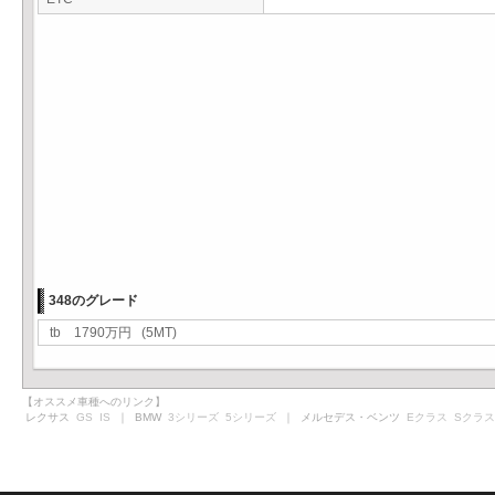
348のグレード
tb 1790万円 (5MT)
【オススメ車種へのリンク】
レクサス
GS
IS
｜ BMW
3シリーズ
5シリーズ
｜ メルセデス・ベンツ
Eクラス
Sクラス