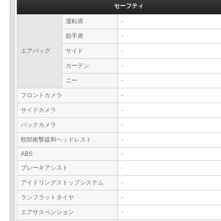
セーフティ
運転席
-
助手席
-
エアバッグ
サイド
-
カーテン
-
ニー
-
フロントカメラ
-
サイドカメラ
-
バックカメラ
-
頸部衝撃緩和ヘッドレスト
-
ABS
-
ブレーキアシスト
-
アイドリングストップシステム
-
ランフラットタイヤ
-
エアサスペンション
-