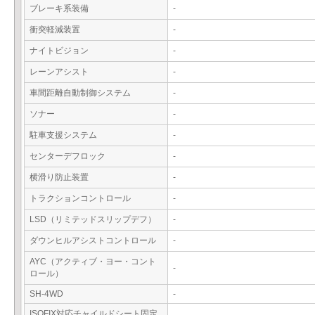
ブレーキ系装備
-
衝突軽減装置
-
ナイトビジョン
-
レーンアシスト
-
車間距離自動制御システム
-
ソナー
-
駐車支援システム
-
センターデフロック
-
横滑り防止装置
-
トラクションコントロール
-
LSD（リミテッドスリップデフ）
-
ダウンヒルアシストコントロール
-
AYC（アクティブ・ヨー・コント
-
ロール）
SH-4WD
-
ISOFIX対応チャイルドシート固定