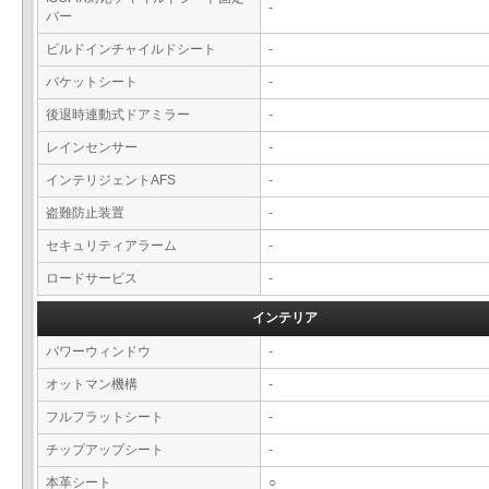
-
バー
ビルドインチャイルドシート
-
バケットシート
-
後退時連動式ドアミラー
-
レインセンサー
-
インテリジェントAFS
-
盗難防止装置
-
セキュリティアラーム
-
ロードサービス
-
インテリア
パワーウィンドウ
-
オットマン機構
-
フルフラットシート
-
チップアップシート
-
本革シート
○