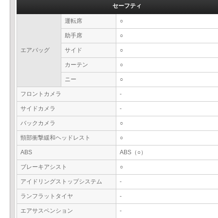
セーフティ
運転席
○
助手席
○
エアバッグ
サイド
○
カーテン
○
ニー
○
フロントカメラ
-
サイドカメラ
-
バックカメラ
○
頸部衝撃緩和ヘッドレスト
○
ABS
ABS（○）
ブレーキアシスト
○
アイドリングストップシステム
-
ランフラットタイヤ
-
エアサスペンション
-