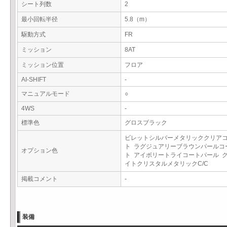
シート列数
2
最小回転半径
5.8（m）
駆動方式
FR
ミッション
8AT
ミッション位置
フロア
AI-SHIFT
-
マニュアルモード
○
4WS
-
標準色
グロスブラック
ビレットシルバーメタリッククリア
ト ラグジュアリーブラウンパールコ
オプション色
ト アイボリートライコートパール 
イトクリスタルメタリックC/C
掲載コメント
-
装備