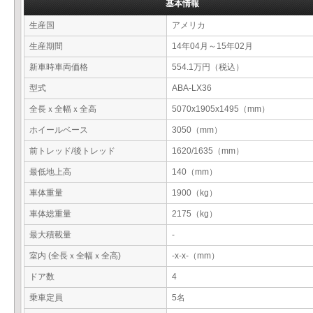
基本情報
生産国
アメリカ
生産期間
14年04月～15年02月
新車時車両価格
554.1万円（税込）
型式
ABA-LX36
全長ｘ全幅ｘ全高
5070x1905x1495（mm）
ホイールベース
3050（mm）
前トレッド/後トレッド
1620/1635（mm）
最低地上高
140（mm）
車体重量
1900（kg）
車体総重量
2175（kg）
最大積載量
-
室内 (全長ｘ全幅ｘ全高)
-x-x-（mm）
ドア数
4
乗車定員
5名