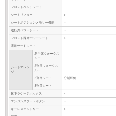
フロントベンチシート
-
シートリフター
○
シートポジションメモリー機能
○
運転席パワーシート
○
フロント両席パワーシート
○
電動サードシート
-
助手席ウォークス
-
ルー
2列目ウォークス
シートアレン
-
ルー
ジ
2列目シート
分割可倒
3列目シート
-
床下ラゲージボックス
-
エンジンスタートボタン
○
キーレスエントリー
○