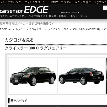
メルセデスベンツ
・
フォルクスワーゲン
・
BMW
・
アウディ
・
レクサス
他エッジなプレミ
大人のためのプレミアカーライフ実現サイト 輸入車・外車のカーセンサーエッジ
新車時価格はメーカー発表当時の価格です
EDGE.net
>
カタログ
>
クライスラー
>
クライスラー 300
>
300(14年04月-15年02月)
>
C
クライスラー 300 C ラグジュアリー
基本スペック