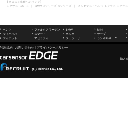
【オススメ車種へのリンク】
レクサス
GS
IS
｜ BMW
3シリーズ
5シリーズ
｜ メルセデス・ベンツ
Eクラス
Sクラス
ベンツ
フォルクスワーゲン
BMW
MINI
マイバッハ
スマート
ボルボ
サーブ
フィアット
マセラティ
フェラーリ
ランボルギーニ
利用規約
|
お問い合わせ
|
プライバシーポリシー
輸入