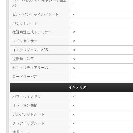
ISOFIX対応チャイルドシート固定
-
バー
ビルドインチャイルドシート
-
バケットシート
-
後退時連動式ドアミラー
○
レインセンサー
○
インテリジェントAFS
○
盗難防止装置
○
セキュリティアラーム
○
ロードサービス
-
インテリア
パワーウィンドウ
○
オットマン機構
-
フルフラットシート
-
チップアップシート
-
本革シート
○