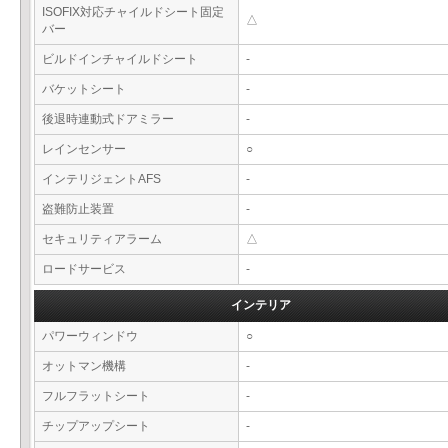
ISOFIX対応チャイルドシート固定
△
バー
ビルドインチャイルドシート
-
バケットシート
-
後退時連動式ドアミラー
-
レインセンサー
○
インテリジェントAFS
-
盗難防止装置
-
セキュリティアラーム
△
ロードサービス
-
インテリア
パワーウィンドウ
○
オットマン機構
-
フルフラットシート
-
チップアップシート
-