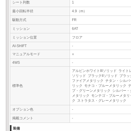
シート列数
1
最小回転半径
4.9（m）
駆動方式
FR
ミッション
6AT
ミッション位置
フロア
AI-SHIFT
-
マニュアルモード
○
4WS
-
アルピンホワイトIIIソリッド ライト
ソリッド ブラックIIソリッド ブラ
ファイアメタリック チタン・シルバ
標準色
リック モナコ・ブルーメタリック 
プ・グリーンメタリック シルバー・
メタリック モンテゴ・ブルーメタリ
ク ストラタス・グレーメタリック
オプション色
-
掲載コメント
-
装備