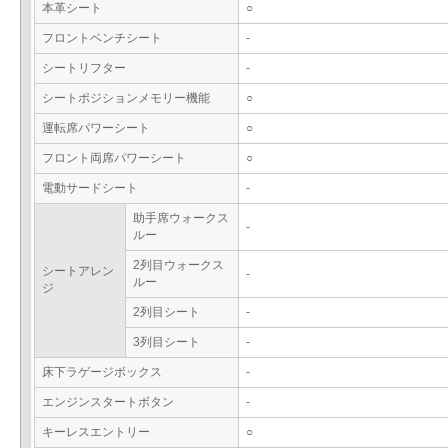
本革シート
○
フロントベンチシート
-
シートリフター
-
シートポジションメモリー機能
○
運転席パワーシート
○
フロント両席パワーシート
○
電動サードシート
-
助手席ウォークス
-
ルー
2列目ウォークス
シートアレン
-
ルー
ジ
2列目シート
-
3列目シート
-
床下ラゲージボックス
-
エンジンスタートボタン
-
キーレスエントリー
○