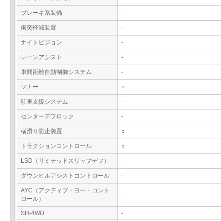
ブレーキ系装備
-
衝突軽減装置
-
ナイトビジョン
-
レーンアシスト
-
車間距離自動制御システム
-
ソナー
○
駐車支援システム
-
センターデフロック
-
横滑り防止装置
○
トラクションコントロール
○
LSD（リミテッドスリップデフ）
-
ダウンヒルアシストコントロール
-
AYC（アクティブ・ヨー・コント
-
ロール）
SH-4WD
-