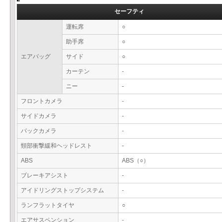
セーフティ
運転席
○
助手席
○
エアバッグ
サイド
○
カーテン
-
ニー
-
フロントカメラ
-
サイドカメラ
-
バックカメラ
-
頸部衝撃緩和ヘッドレスト
-
ABS
ABS（○）
ブレーキアシスト
-
アイドリングストップシステム
-
ランフラットタイヤ
○
エアサスペンション
-