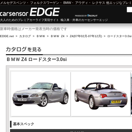
メルセデスベンツ
・
フォルクスワーゲン
・
BMW
・
アウディ
・
レクサス
他エッジなプレミ
大人のためのプレミアカーライフ実現サイト 輸入車・外車のカーセンサーエッジ
新車時価格はメーカー発表当時の価格です
EDGE.net
>
カタログ
>
ＢＭＷ
>
ＢＭＷ Z4
>
Z4(07年02月-07年12月)
>
ロードスター3.0si
ＢＭＷ Z4 ロードスター3.0si
基本スペック