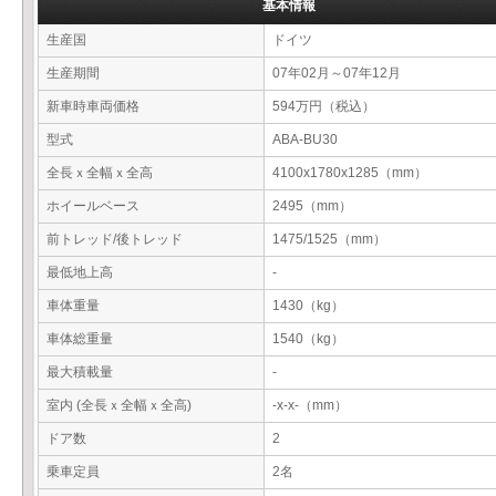
基本情報
生産国
ドイツ
生産期間
07年02月～07年12月
新車時車両価格
594万円（税込）
型式
ABA-BU30
全長ｘ全幅ｘ全高
4100x1780x1285（mm）
ホイールベース
2495（mm）
前トレッド/後トレッド
1475/1525（mm）
最低地上高
-
車体重量
1430（kg）
車体総重量
1540（kg）
最大積載量
-
室内 (全長ｘ全幅ｘ全高)
-x-x-（mm）
ドア数
2
乗車定員
2名