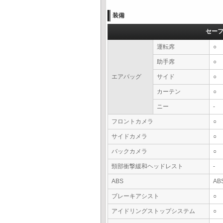
装備
セー
運転席
○
助手席
○
エアバッグ
サイド
○
カーテン
○
ニー
-
フロントカメラ
○
サイドカメラ
○
バックカメラ
○
頸部衝撃緩和ヘッドレスト
-
ABS
AB
ブレーキアシスト
○
アイドリングストップシステム
○