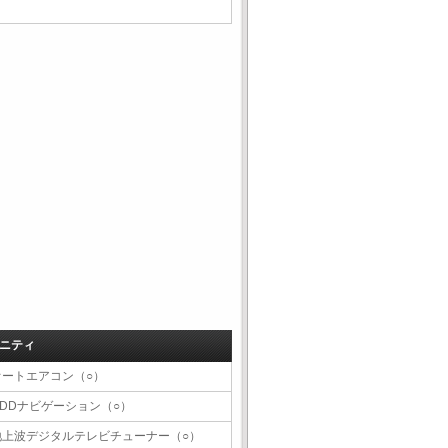
ニティ
オートエアコン（○）
HDDナビゲーション（○）
地上波デジタルテレビチューナー（○）