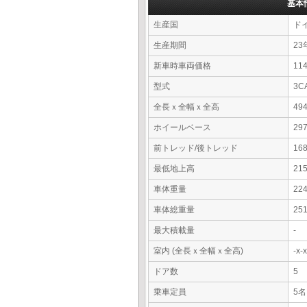
基本
生産国
ド
生産期間
23
新車時車両価格
11
型式
3C
全長ｘ全幅ｘ全高
49
ホイールベース
29
前トレッド/後トレッド
16
最低地上高
21
車体重量
22
車体総重量
25
最大積載量
-
室内 (全長ｘ全幅ｘ全高)
-x
ドア数
5
乗車定員
5名