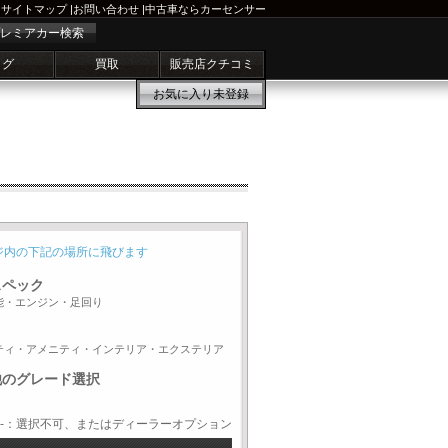
サイトマップ
|
お問い合わせ
|
中古車ならカーセンサー
レミアカー検索
ログ
買取
販売店クチコミ
お気に入り
未登録
ジ内の下記の場所に飛びます
スペック
能・エンジン・足回り
ティ・アメニティ・インテリア・エクステリア
他のグレード選択
-：選択不可、またはディーラーオプション