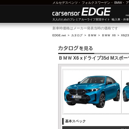
メルセデスベンツ
・
フォルクスワーゲン
・
BMW
・
ア
大人のためのプレミアカーライフ実現サイト 輸入車・外
新車時価格はメーカー発表当時の価格です
EDGE.net
>
カタログ
>
ＢＭＷ
>
ＢＭＷ X6
>
X6(2
ＢＭＷ X6 xドライブ35d Mスポ
基本スペック