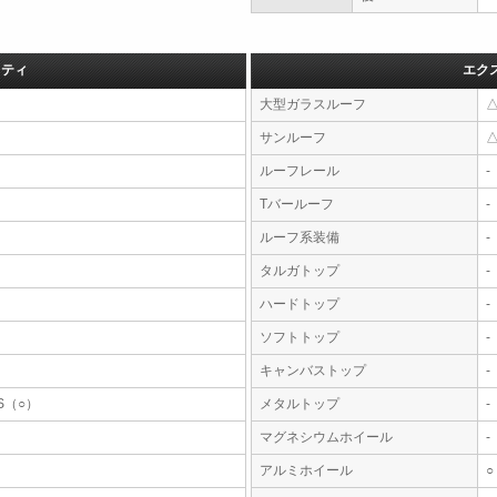
フティ
エク
大型ガラスルーフ
サンルーフ
ルーフレール
-
Tバールーフ
-
ルーフ系装備
-
タルガトップ
-
ハードトップ
-
ソフトトップ
-
キャンバストップ
-
S（○）
メタルトップ
-
マグネシウムホイール
-
アルミホイール
○