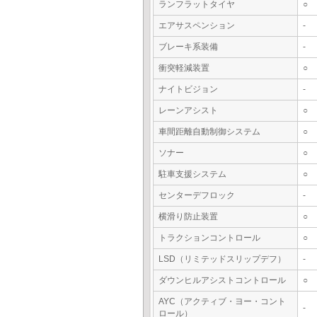
ランフラットタイヤ
○
エアサスペンション
-
ブレーキ系装備
-
衝突軽減装置
○
ナイトビジョン
-
レーンアシスト
○
車間距離自動制御システム
○
ソナー
○
駐車支援システム
○
センターデフロック
-
横滑り防止装置
○
トラクションコントロール
○
LSD（リミテッドスリップデフ）
-
ダウンヒルアシストコントロール
○
AYC（アクティブ・ヨー・コント
-
ロール）