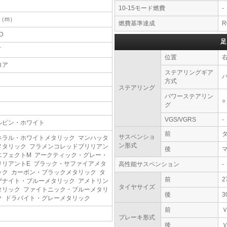
10-15モード燃費
-
9（m）
燃費基準達成
D
足
T
位置
ロア
ステアリングギア
方式
ステアリング
パワーステアリン
○
グ
VGS/VGRS
-
ルピン・ホワイト
前
サスペンショ
ネラル・ホワイトメタリック マンハッタ
ン形式
メタリック フラメンコレッドブリリアン
後
エフェクトM アークティック・グレー・
リリアントE ブラック・サファイアメタ
高性能サスペンション
-
ック カーボン・ブラックメタリック タ
前
2
ザナイト・ブルーメタリック アメトリン
タイヤサイズ
タリック ファイトニック・ブルーメタリ
後
3
ク ドラバイト・グレーメタリック
前
ブレーキ形式
後