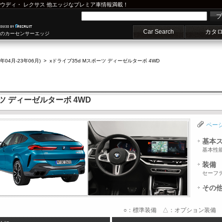
ウディ
・
レクサス
他エッジなプレミア車情報満載！
プ
Car Search
カタ
車のカーセンサーエッジ
3年04月-23年06月)
>
xドライブ35d Mスポーツ ディーゼルターボ 4WD
ーツ ディーゼルターボ 4WD
ペー
基本
基本性
装備
セーフ
その
○：標準装備 △：オプション装備 