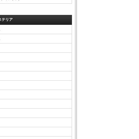
ステリア
△
△