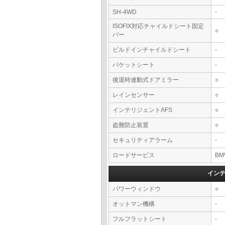
SH-4WD
-
ISOFIX対応チャイルドシート固定
○
バー
ビルドインチャイルドシート
-
バケットシート
-
後退時連動式ドアミラー
○
レインセンサー
○
インテリジェントAFS
○
盗難防止装置
○
セキュリティアラーム
-
ロードサービス
BM
イン
パワーウィンドウ
○
オットマン機構
-
フルフラットシート
-