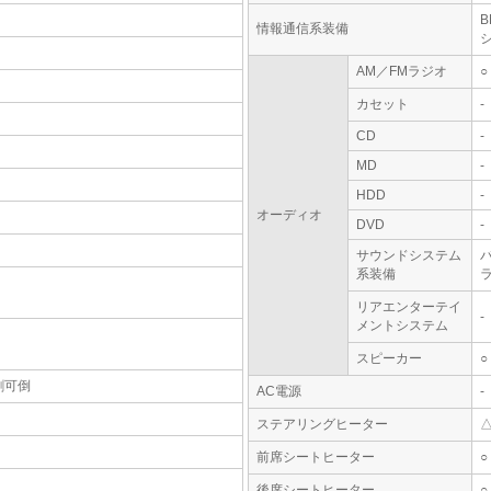
情報通信系装備
AM／FMラジオ
○
カセット
-
CD
-
MD
-
HDD
-
オーディオ
DVD
-
サウンドシステム
系装備
リアエンターテイ
-
メントシステム
スピーカー
○
割可倒
AC電源
-
ステアリングヒーター
前席シートヒーター
○
後席シートヒーター
○