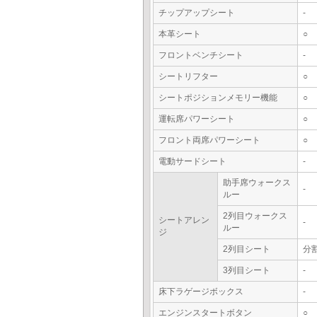
チップアップシート
-
本革シート
○
フロントベンチシート
-
シートリフター
○
シートポジションメモリー機能
○
運転席パワーシート
○
フロント両席パワーシート
○
電動サードシート
-
助手席ウォークス
-
ルー
2列目ウォークス
シートアレン
-
ルー
ジ
2列目シート
分
3列目シート
-
床下ラゲージボックス
-
エンジンスタートボタン
○