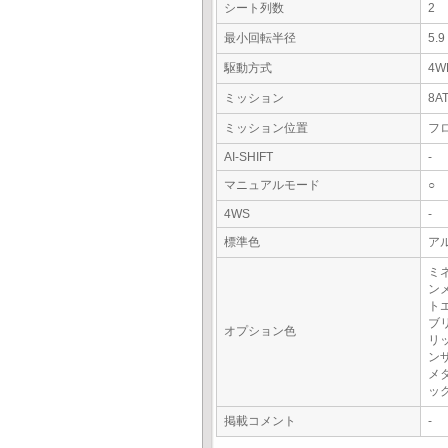
シート列数
2
最小回転半径
5.
駆動方式
4W
ミッション
8A
ミッション位置
フ
AI-SHIFT
-
マニュアルモード
○
4WS
-
標準色
ア
ミ
ン
ト
ブ
オプション色
リ
ン
メ
ッ
掲載コメント
-