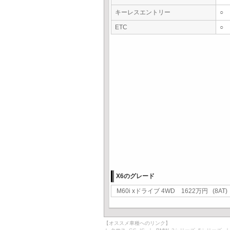
キーレスエントリー
○
ETC
○
X6のグレード
M60i xドライブ 4WD 1622万円 (8AT)
【オススメ車種へのリンク】