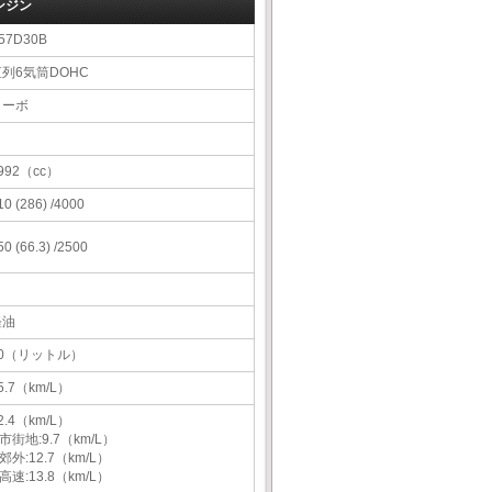
ンジン
57D30B
直列6気筒DOHC
ターボ
992（cc）
10 (286) /4000
50 (66.3) /2500
軽油
80（リットル）
5.7（km/L）
2.4（km/L）
市街地:9.7（km/L）
郊外:12.7（km/L）
高速:13.8（km/L）