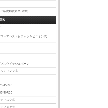
R02年度燃費基準 達成
回り
右
パワーアシスト付ラック＆ピニオン式
ダブルウイッシュボーン
マルチリンク式
75/45R20
05/40R20
Ｖディスク式
Ｖディスク式