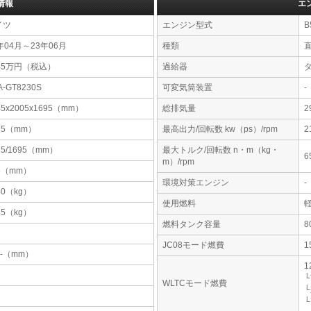
情報
エ
イツ
エンジン型式
B
年04月～23年06月
種類
45万円（税込）
過給器
A-GT8230S
可変気筒装置
-
45x2005x1695（mm）
総排気量
2
75（mm）
最高出力/回転数 kw（ps）/rpm
2
85/1695（mm）
最大トルク/回転数 n・m（kg・
6
m）/rpm
5（mm）
環境対策エンジン
-
40（kg）
使用燃料
15（kg）
燃料タンク容量
JC08モード燃費
1
-x-（mm）
1
└
WLTCモード燃費
└
└