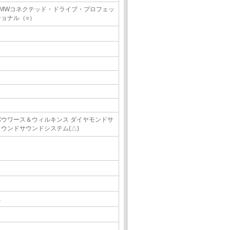
BMWコネクテッド・ドライブ・プロフェッ
ショナル（○）
バウワース＆ウィルキンス ダイヤモンドサ
ラウンドサウンドシステム(△)
△