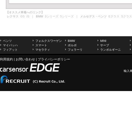
【オススメ車種へのリンク】
レクサス
GS
IS
｜ BMW
3シリーズ
5シリーズ
｜ メルセデス・ベンツ
Eクラス
Sクラス
ベンツ
フォルクスワーゲン
BMW
MINI
マイバッハ
スマート
ボルボ
サーブ
フィアット
マセラティ
フェラーリ
ランボルギーニ
利用規約
|
お問い合わせ
|
プライバシーポリシー
輸入