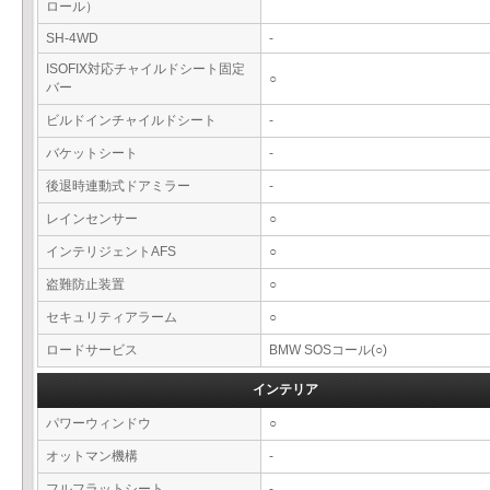
ロール）
SH-4WD
-
ISOFIX対応チャイルドシート固定
○
バー
ビルドインチャイルドシート
-
バケットシート
-
後退時連動式ドアミラー
-
レインセンサー
○
インテリジェントAFS
○
盗難防止装置
○
セキュリティアラーム
○
ロードサービス
BMW SOSコール(○)
インテリア
パワーウィンドウ
○
オットマン機構
-
フルフラットシート
-