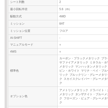
シート列数
2
最小回転半径
5.6（m）
駆動方式
4WD
ミッション
8AT
ミッション位置
フロア
AI-SHIFT
-
マニュアルモード
○
4WS
○
カーボン・ブラックメタリック ブラ
サファイアメタリック ミネラル・ホ
メタリック マンハッタンメタリック
標準色
ピン・ホワイト マリナ・ベイ・ブル
リック ブルックリン・グレーメタリ
ク スカイスクレイパー・グレーメタ
ク
アメトリンメタリック ドラバイト・
メタリック タンザナイト・ブルーメ
オプション色
ク フローズン・ピュア・グレーメタ
ク