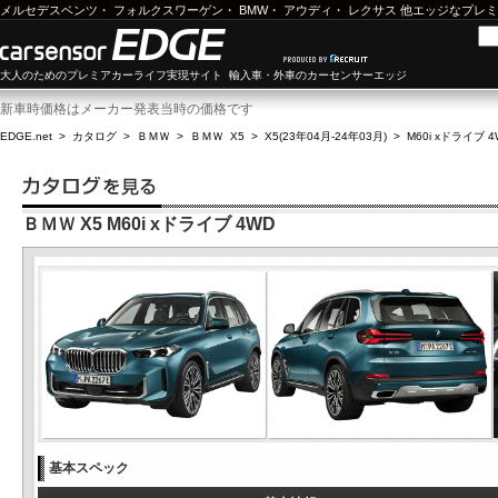
メルセデスベンツ
・
フォルクスワーゲン
・
BMW
・
アウディ
・
レクサス
他エッジなプレミ
大人のためのプレミアカーライフ実現サイト 輸入車・外車のカーセンサーエッジ
新車時価格はメーカー発表当時の価格です
EDGE.net
>
カタログ
>
ＢＭＷ
>
ＢＭＷ X5
>
X5(23年04月-24年03月)
>
M60i xドライブ 4
ＢＭＷ X5 M60i xドライブ 4WD
基本スペック