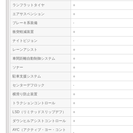
ランフラットタイヤ
○
エアサスペンション
○
ブレーキ系装備
-
衝突軽減装置
○
ナイトビジョン
-
レーンアシスト
○
車間距離自動制御システム
○
ソナー
○
駐車支援システム
○
センターデフロック
-
横滑り防止装置
○
トラクションコントロール
○
LSD（リミテッドスリップデフ）
○
ダウンヒルアシストコントロール
○
AYC（アクティブ・ヨー・コント
-