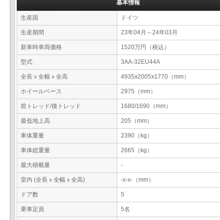
基本情報
生産国
ドイツ
生産期間
23年04月～24年03月
新車時車両価格
1520万円（税込）
型式
3AA-32EU44A
全長ｘ全幅ｘ全高
4935x2005x1770（mm）
ホイールベース
2975（mm）
前トレッド/後トレッド
1680/1690（mm）
最低地上高
205（mm）
車体重量
2390（kg）
車体総重量
2665（kg）
最大積載量
-
室内 (全長ｘ全幅ｘ全高)
-x-x-（mm）
ドア数
5
乗車定員
5名