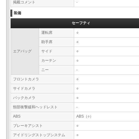
掲載コメント
-
装備
セーフティ
運転席
○
助手席
○
エアバッグ
サイド
○
カーテン
○
ニー
-
フロントカメラ
○
サイドカメラ
○
バックカメラ
○
頸部衝撃緩和ヘッドレスト
-
ABS
ABS（○）
ブレーキアシスト
○
アイドリングストップシステム
○