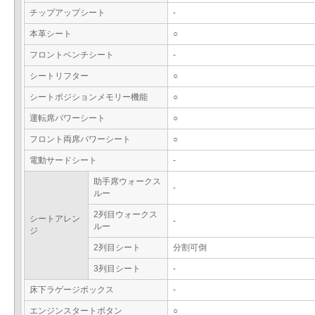
チップアップシート
-
本革シート
○
フロントベンチシート
-
シートリフター
○
シートポジションメモリー機能
○
運転席パワーシート
○
フロント両席パワーシート
○
電動サードシート
-
助手席ウォークス
-
ルー
2列目ウォークス
シートアレン
-
ルー
ジ
2列目シート
分割可倒
3列目シート
-
床下ラゲージボックス
-
エンジンスタートボタン
○