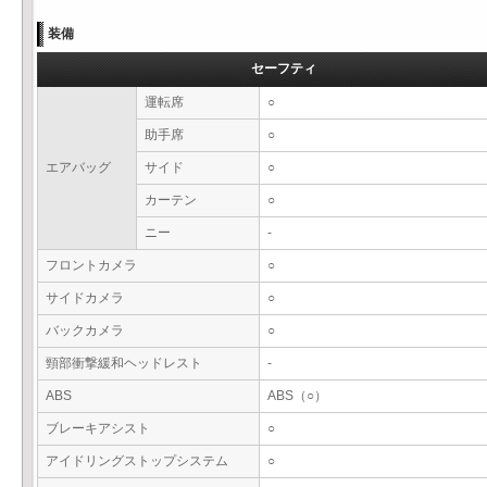
装備
セーフティ
運転席
○
助手席
○
エアバッグ
サイド
○
カーテン
○
ニー
-
フロントカメラ
○
サイドカメラ
○
バックカメラ
○
頸部衝撃緩和ヘッドレスト
-
ABS
ABS（○）
ブレーキアシスト
○
アイドリングストップシステム
○