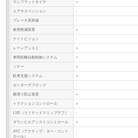
ランフラットタイヤ
○
エアサスペンション
-
ブレーキ系装備
-
衝突軽減装置
○
ナイトビジョン
-
レーンアシスト
○
車間距離自動制御システム
○
ソナー
○
駐車支援システム
○
センターデフロック
-
横滑り防止装置
○
トラクションコントロール
○
LSD（リミテッドスリップデフ）
-
ダウンヒルアシストコントロール
○
AYC（アクティブ・ヨー・コント
-
ロール）