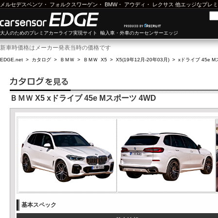
メルセデスベンツ
・
フォルクスワーゲン
・
BMW
・
アウディ
・
レクサス
他エッジなプレミ
大人のためのプレミアカーライフ実現サイト 輸入車・外車のカーセンサーエッジ
新車時価格はメーカー発表当時の価格です
EDGE.net
>
カタログ
>
ＢＭＷ
>
ＢＭＷ X5
>
X5(19年12月-20年03月)
>
xドライブ 45e 
ＢＭＷ X5 xドライブ 45e Mスポーツ 4WD
基本スペック