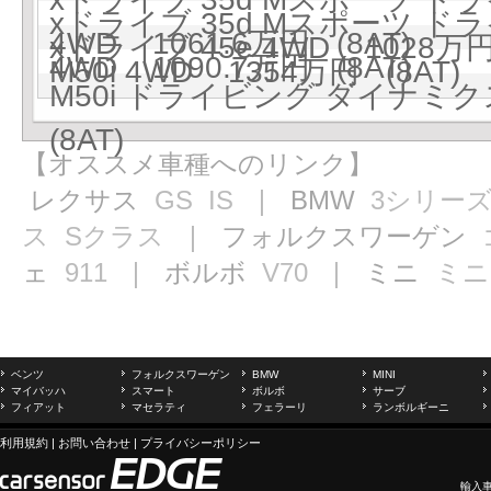
xドライブ 35d Mスポーツ 
4WD 1061.6万円 (8AT)
xドライブ 45e 4WD 1028万円
4WD 1090.7万円 (8AT)
M50i 4WD 1354万円 (8AT)
M50i ドライビング ダイナミク
(8AT)
【オススメ車種へのリンク】
レクサス
GS
IS
｜ BMW
3シリー
ス
Sクラス
｜ フォルクスワーゲン
ェ
911
｜ ボルボ
V70
｜ ミニ
ミニ
ベンツ
フォルクスワーゲン
BMW
MINI
マイバッハ
スマート
ボルボ
サーブ
フィアット
マセラティ
フェラーリ
ランボルギーニ
利用規約
|
お問い合わせ
|
プライバシーポリシー
輸入