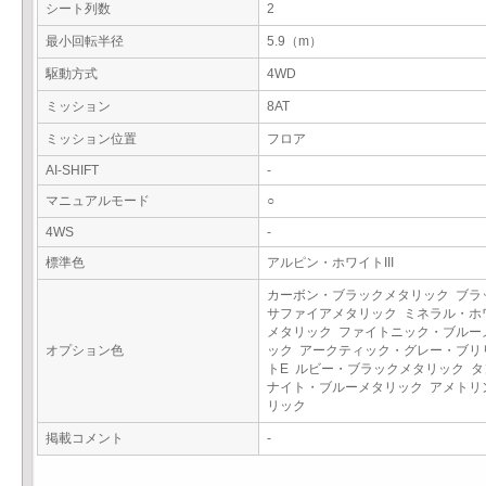
シート列数
2
最小回転半径
5.9（m）
駆動方式
4WD
ミッション
8AT
ミッション位置
フロア
AI-SHIFT
-
マニュアルモード
○
4WS
-
標準色
アルピン・ホワイトIII
カーボン・ブラックメタリック ブラ
サファイアメタリック ミネラル・ホ
メタリック ファイトニック・ブルー
オプション色
ック アークティック・グレー・ブリ
トE ルビー・ブラックメタリック タ
ナイト・ブルーメタリック アメトリ
リック
掲載コメント
-