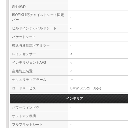
SH-4WD
-
ISOFIX対応チャイルドシート固定
○
バー
ビルドインチャイルドシート
-
バケットシート
-
後退時連動式ドアミラー
○
レインセンサー
○
インテリジェントAFS
○
盗難防止装置
○
セキュリティアラーム
△
ロードサービス
BMW SOSコール(○)
インテリア
パワーウィンドウ
○
オットマン機構
-
フルフラットシート
-