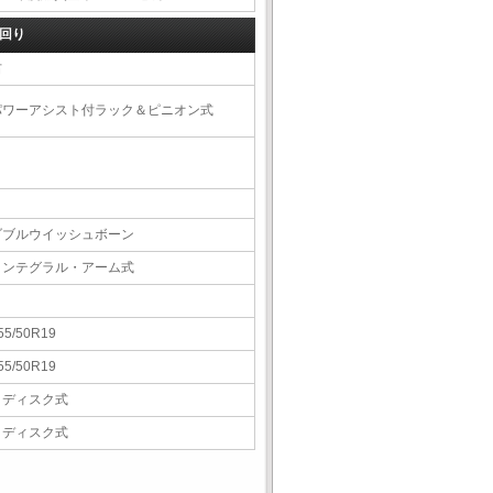
回り
右
パワーアシスト付ラック＆ピニオン式
ダブルウイッシュボーン
インテグラル・アーム式
55/50R19
55/50R19
Ｖディスク式
Ｖディスク式