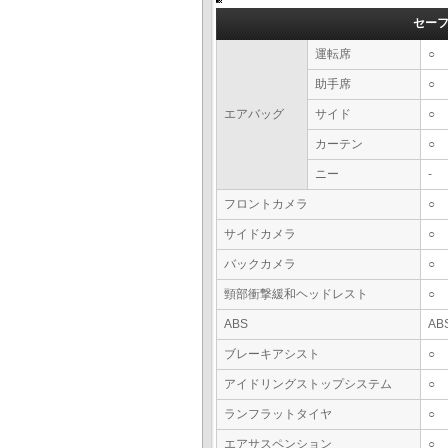
セー
運転席
○
助手席
○
エアバッグ
サイド
○
カーテン
○
ニー
-
フロントカメラ
○
サイドカメラ
○
バックカメラ
○
頸部衝撃緩和ヘッドレスト
○
ABS
AB
ブレーキアシスト
○
アイドリングストップシステム
○
ランフラットタイヤ
○
エアサスペンション
○