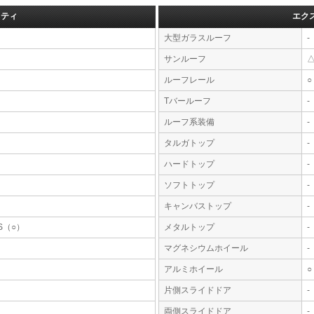
フティ
エク
大型ガラスルーフ
-
サンルーフ
ルーフレール
○
Tバールーフ
-
ルーフ系装備
-
タルガトップ
-
ハードトップ
-
ソフトトップ
-
キャンバストップ
-
S（○）
メタルトップ
-
マグネシウムホイール
-
アルミホイール
○
片側スライドドア
-
両側スライドドア
-