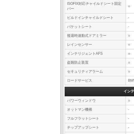
ISOFIX対応チャイルドシート固定
○
バー
ビルドインチャイルドシート
-
バケットシート
-
後退時連動式ドアミラー
○
レインセンサー
○
インテリジェントAFS
○
盗難防止装置
○
セキュリティアラーム
○
ロードサービス
BM
イン
パワーウィンドウ
○
オットマン機構
-
フルフラットシート
-
チップアップシート
-