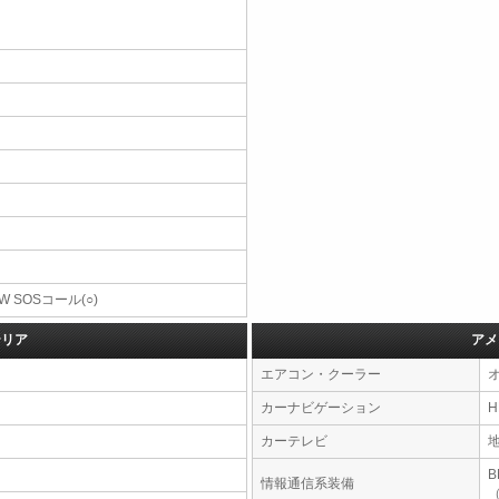
W SOSコール(○)
テリア
アメ
エアコン・クーラー
カーナビゲーション
カーテレビ
情報通信系装備