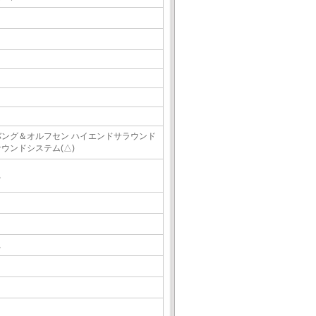
バング＆オルフセン ハイエンドサラウンド
サウンドシステム(△)
△
△