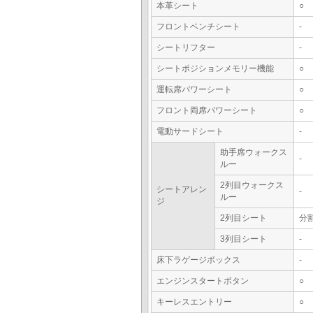
本革シート
○
フロントベンチシート
-
シートリフター
-
シートポジションメモリー機能
○
運転席パワーシート
○
フロント両席パワーシート
○
電動サードシート
-
助手席ウォークス
-
ルー
2列目ウォークス
シートアレン
-
ルー
ジ
2列目シート
分
3列目シート
-
床下ラゲージボックス
-
エンジンスタートボタン
○
キーレスエントリー
○