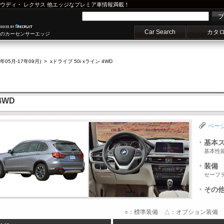
ウディ
・
レクサス
他エッジなプレミア車情報満載！
プ
Car Search
カタ
車のカーセンサーエッジ
7年05月-17年09月)
>
xドライブ 50i xライン 4WD
4WD
ペー
基本
基本性
装備
セーフ
その
○：標準装備 △：オプション装備 