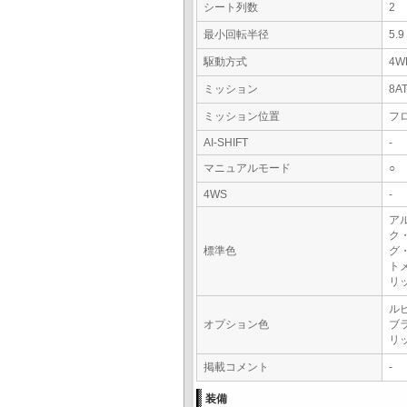
シート列数
2
最小回転半径
5.
駆動方式
4W
ミッション
8A
ミッション位置
フ
AI-SHIFT
-
マニュアルモード
○
4WS
-
アル
ク
標準色
グ
ト
リ
ル
オプション色
ブ
リ
掲載コメント
-
装備