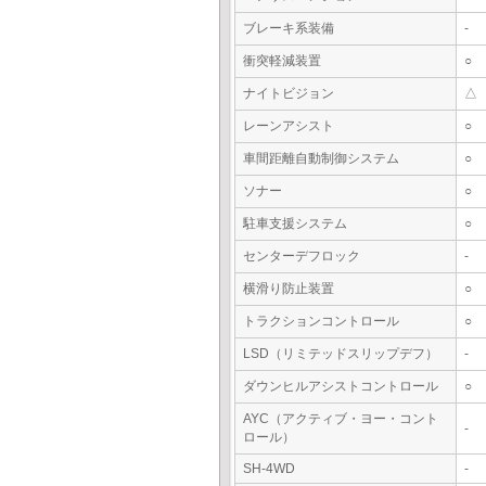
ブレーキ系装備
-
衝突軽減装置
○
ナイトビジョン
△
レーンアシスト
○
車間距離自動制御システム
○
ソナー
○
駐車支援システム
○
センターデフロック
-
横滑り防止装置
○
トラクションコントロール
○
LSD（リミテッドスリップデフ）
-
ダウンヒルアシストコントロール
○
AYC（アクティブ・ヨー・コント
-
ロール）
SH-4WD
-