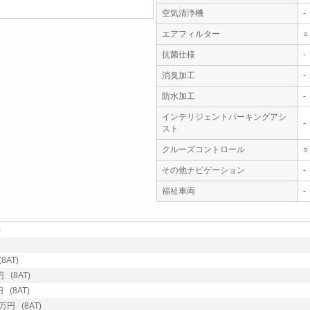
空気清浄機
-
エアフィルター
○
抗菌仕様
-
消臭加工
-
防水加工
-
インテリジェントパーキングアシ
-
スト
クルーズコントロール
○
その他ナビゲーション
-
福祉車両
-
)
8AT)
 (8AT)
 (8AT)
万円 (8AT)