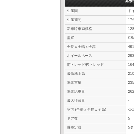
基本
生産国
ド
生産期間
17
新車時車両価格
12
型式
CB
全長ｘ全幅ｘ全高
49
ホイールベース
29
前トレッド/後トレッド
16
最低地上高
21
車体重量
23
車体総重量
26
最大積載量
-
室内 (全長ｘ全幅ｘ全高)
-x
ドア数
5
乗車定員
5名