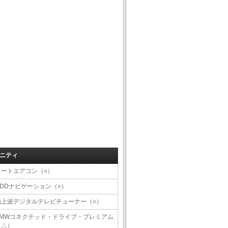
ニティ
オートエアコン（○）
HDDナビゲーション（○）
地上波デジタルテレビチューナー（○）
BMWコネクテッド・ドライブ・プレミアム
（△）