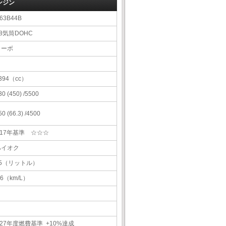
ンジン
63B44B
8気筒DOHC
ターボ
394（cc）
30 (450) /5500
50 (66.3) /4500
H17年基準 ☆☆☆
ハイオク
85（リットル）
.6（km/L）
27年度燃費基準 +10%達成