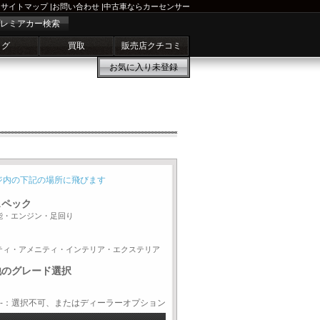
サイトマップ
|
お問い合わせ
|
中古車ならカーセンサー
レミアカー検索
ログ
買取
販売店クチコミ
お気に入り
未登録
ジ内の下記の場所に飛びます
スペック
能・エンジン・足回り
ティ・アメニティ・インテリア・エクステリア
他のグレード選択
-：選択不可、またはディーラーオプション