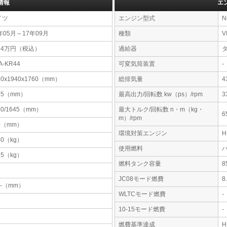
情報
エ
イツ
エンジン型式
N
年05月～17年09月
種類
V
84万円（税込）
過給器
A-KR44
可変気筒装置
-
10x1940x1760（mm）
総排気量
4
35（mm）
最高出力/回転数 kw（ps）/rpm
3
40/1645（mm）
最大トルク/回転数 n・m（kg・
6
m）/rpm
0（mm）
環境対策エンジン
50（kg）
使用燃料
25（kg）
燃料タンク容量
JC08モード燃費
8
-x-（mm）
WLTCモード燃費
-
10-15モード燃費
-
燃費基準達成
H