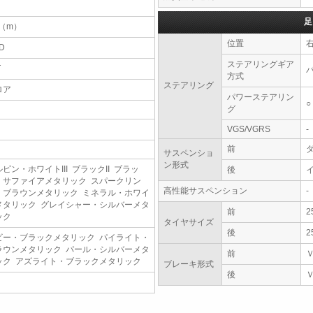
足
9（m）
位置
D
ステアリングギア
T
方式
ステアリング
ロア
パワーステアリン
○
グ
VGS/VGRS
-
前
サスペンショ
ン形式
ピン・ホワイトIII ブラックII ブラッ
後
・サファイアメタリック スパークリン
高性能サスペンション
-
・ブラウンメタリック ミネラル・ホワイ
メタリック グレイシャー・シルバーメタ
前
2
ック
タイヤサイズ
後
2
ビー・ブラックメタリック パイライト・
ラウンメタリック パール・シルバーメタ
前
ック アズライト・ブラックメタリック
ブレーキ形式
後