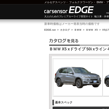
メルセデスベンツ
・
フォルクスワーゲン
・
BMW
・
ア
大人のためのプレミアカーライフ実現サイト 輸入車・外
新車時価格はメーカー発表当時の価格です
EDGE.net
>
カタログ
>
ＢＭＷ
>
ＢＭＷ X5
>
X5(1
ＢＭＷ X5 xドライブ 50i xライン 
基本スペック