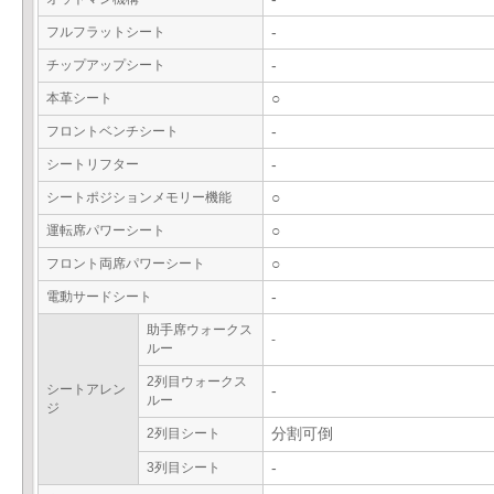
フルフラットシート
-
チップアップシート
-
本革シート
○
フロントベンチシート
-
シートリフター
-
シートポジションメモリー機能
○
運転席パワーシート
○
フロント両席パワーシート
○
電動サードシート
-
助手席ウォークス
-
ルー
2列目ウォークス
シートアレン
-
ルー
ジ
2列目シート
分割可倒
3列目シート
-