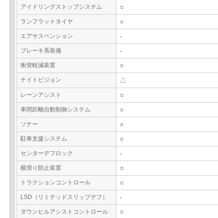
アイドリングストップシステム
○
ランフラットタイヤ
○
エアサスペンション
-
ブレーキ系装備
-
衝突軽減装置
○
ナイトビジョン
△
レーンアシスト
○
車間距離自動制御システム
○
ソナー
○
駐車支援システム
○
センターデフロック
-
横滑り防止装置
○
トラクションコントロール
○
LSD（リミテッドスリップデフ）
-
ダウンヒルアシストコントロール
○