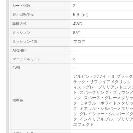
シート列数
2
最小回転半径
5.9（m）
駆動方式
4WD
ミッション
8AT
ミッション位置
フロア
AI-SHIFT
-
マニュアルモード
○
4WS
-
アルピン・ホワイトIII ブラックI
ラック・サファイアメタリック
ィストグレーブリリアントエフ
ト スパークリング・ブラウン
ック スペース・グレーメタリ
標準色
ク ミネラル・ホワイトメタリ
ク ミネラル・シルバーメタリ
ク グレイシャー・シルバーメ
ク インペリアルブルーブリリ
エフェクト