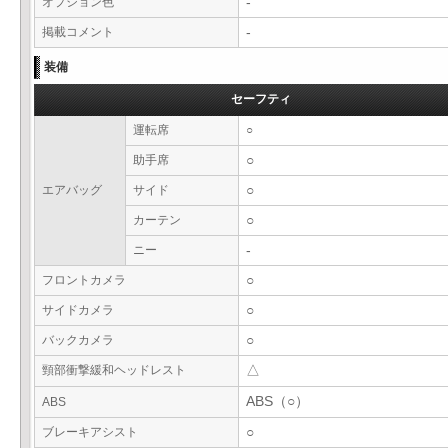
オプション色
-
掲載コメント
-
装備
セーフティ
運転席
○
助手席
○
エアバッグ
サイド
○
カーテン
○
ニー
-
フロントカメラ
○
サイドカメラ
○
バックカメラ
○
頸部衝撃緩和ヘッドレスト
△
ABS（○）
ABS
ブレーキアシスト
○