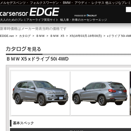
メルセデスベンツ
・
フォルクスワーゲン
・
BMW
・
アウディ
・
レクサス
他エッジなプレミ
大人のためのプレミアカーライフ実現サイト 輸入車・外車のカーセンサーエッジ
新車時価格はメーカー発表当時の価格です
EDGE.net
>
カタログ
>
ＢＭＷ
>
ＢＭＷ X5
>
X5(16年03月-16年09月)
>
xドライブ 50i 4W
ＢＭＷ X5 xドライブ 50i 4WD
基本スペック