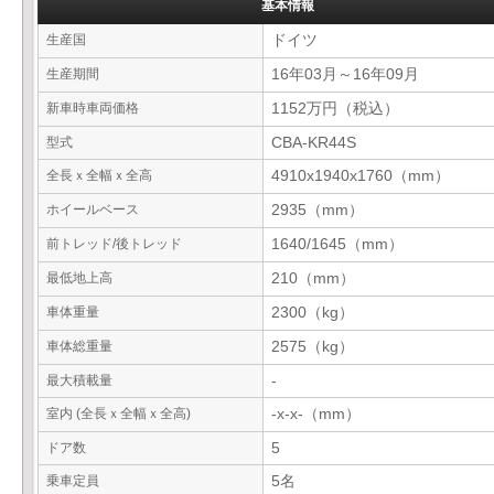
基本情報
生産国
ドイツ
生産期間
16年03月～16年09月
新車時車両価格
1152万円（税込）
型式
CBA-KR44S
全長ｘ全幅ｘ全高
4910x1940x1760（mm）
ホイールベース
2935（mm）
前トレッド/後トレッド
1640/1645（mm）
最低地上高
210（mm）
車体重量
2300（kg）
車体総重量
2575（kg）
最大積載量
-
室内 (全長ｘ全幅ｘ全高)
-x-x-（mm）
ドア数
5
乗車定員
5名