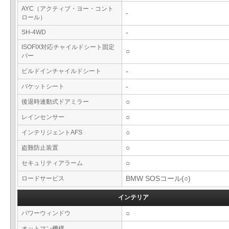
AYC（アクティブ・ヨー・コント
-
ロール）
SH-4WD
-
ISOFIX対応チャイルドシート固定
○
バー
ビルドインチャイルドシート
-
バケットシート
-
後退時連動式ドアミラー
○
レインセンサー
○
インテリジェントAFS
○
盗難防止装置
○
セキュリティアラーム
○
ロードサービス
BMW SOSコール(○)
インテリア
パワーウィンドウ
○
オットマン機構
-