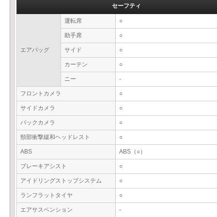
セーフティ
運転席
○
助手席
○
エアバッグ
サイド
○
カーテン
○
ニー
-
フロントカメラ
○
サイドカメラ
○
バックカメラ
○
頸部衝撃緩和ヘッドレスト
○
ABS
ABS（○）
ブレーキアシスト
○
アイドリングストップシステム
○
ランフラットタイヤ
○
エアサスペンション
-