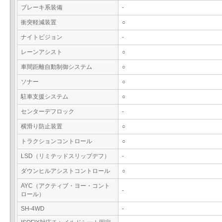
ブレーキ系装備
-
衝突軽減装置
○
ナイトビジョン
-
レーンアシスト
○
車間距離自動制御システム
○
ソナー
○
駐車支援システム
○
センターデフロック
-
横滑り防止装置
○
トラクションコントロール
○
LSD（リミテッドスリップデフ）
-
ダウンヒルアシストコントロール
○
AYC（アクティブ・ヨー・コント
-
ロール）
SH-4WD
-