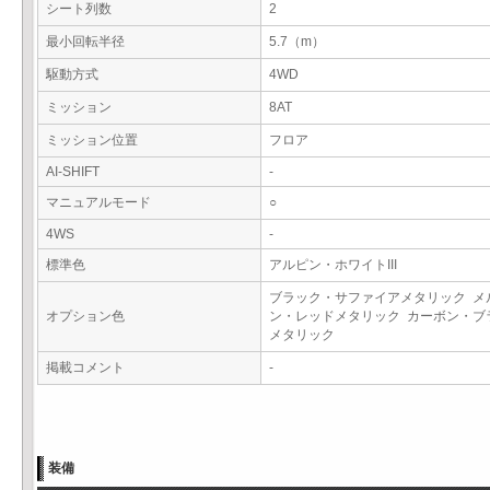
シート列数
2
最小回転半径
5.7（m）
駆動方式
4WD
ミッション
8AT
ミッション位置
フロア
AI-SHIFT
-
マニュアルモード
○
4WS
-
標準色
アルピン・ホワイトIII
ブラック・サファイアメタリック メ
オプション色
ン・レッドメタリック カーボン・ブ
メタリック
掲載コメント
-
装備