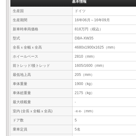
基本情報
生産国
ドイツ
生産期間
16年06月～16年09月
新車時車両価格
818万円（税込）
型式
DBA-XW35
全長ｘ全幅ｘ全高
4680x1900x1625（mm）
ホイールベース
2810（mm）
前トレッド/後トレッド
1605/1600（mm）
最低地上高
205（mm）
車体重量
1900（kg）
車体総重量
2175（kg）
最大積載量
-
室内 (全長ｘ全幅ｘ全高)
-x-x-（mm）
ドア数
5
乗車定員
5名