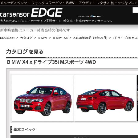
メルセデスベンツ
・
フォルクスワーゲン
・
BMW
・
アウディ
・
レクサス
他エッジなプレミ
大人のためのプレミアカーライフ実現サイト 輸入車・外車のカーセンサーエッジ
新車時価格はメーカー発表当時の価格です
EDGE.net
>
カタログ
>
ＢＭＷ
>
ＢＭＷ X4
>
X4(16年06月-16年09月)
>
xドライブ35i M
ＢＭＷ X4 xドライブ35i Mスポーツ 4WD
基本スペック