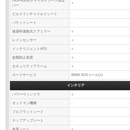
ISOFIX対応チャイルドシート固定
○
バー
ビルドインチャイルドシート
-
バケットシート
-
後退時連動式ドアミラー
○
レインセンサー
○
インテリジェントAFS
○
盗難防止装置
○
セキュリティアラーム
○
ロードサービス
BMW SOSコール(○)
インテリア
パワーウィンドウ
○
オットマン機構
-
フルフラットシート
-
チップアップシート
-
本革シート
○