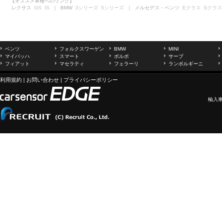
【オススメ車種へのリンク】
レクサス
GS
IS
｜ BMW
3シリーズ
5シリーズ
｜ メルセデス・ベンツ
Eクラス
Sクラス
ベンツ
フォルクスワーゲン
BMW
MINI
マイバッハ
スマート
ボルボ
サーブ
フィアット
マセラティ
フェラーリ
ランボルギーニ
利用規約
|
お問い合わせ
|
プライバシーポリシー
輸入