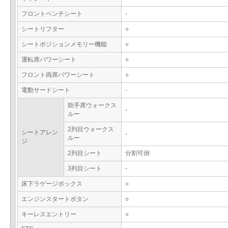
フロントベンチシート
-
シートリフター
○
シートポジションメモリー機能
○
運転席パワーシート
○
フロント両席パワーシート
○
電動サードシート
-
助手席ウォークス
-
ルー
2列目ウォークス
シートアレン
-
ルー
ジ
2列目シート
分割可倒
3列目シート
-
床下ラゲージボックス
○
エンジンスタートボタン
○
キーレスエントリー
○