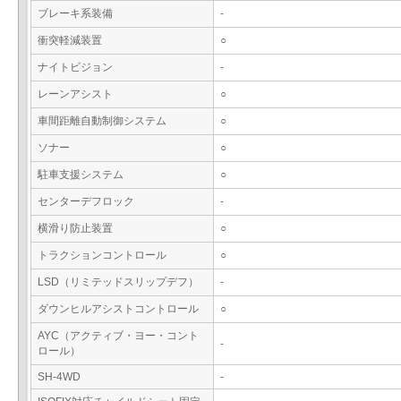
ブレーキ系装備
-
衝突軽減装置
○
ナイトビジョン
-
レーンアシスト
○
車間距離自動制御システム
○
ソナー
○
駐車支援システム
○
センターデフロック
-
横滑り防止装置
○
トラクションコントロール
○
LSD（リミテッドスリップデフ）
-
ダウンヒルアシストコントロール
○
AYC（アクティブ・ヨー・コント
-
ロール）
SH-4WD
-