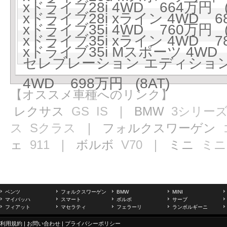
xドライブ28i 4WD 664万円 (
xドライブ28i xライン 4WD 68
xドライブ35i 4WD 760万円 (
xドライブ35i xライン 4WD 78
xドライブ35i Mスポーツ 4WD 
セレブレーション エディショ
4WD 698万円 (8AT)
【オススメ車種へのリンク】
レクサス
GS
IS
｜ BMW
3シリー
ス
Sクラス
｜ フォルクスワーゲン
ェ
911
｜ ボルボ
V70
｜ ミニ
ミニ
ベンツ
フォルクスワーゲン
BMW
MINI
マイバッハ
スマート
ボルボ
サーブ
フィアット
マセラティ
フェラーリ
ランボルギーニ
利用規約
|
お問い合わせ
|
プライバシーポリシー