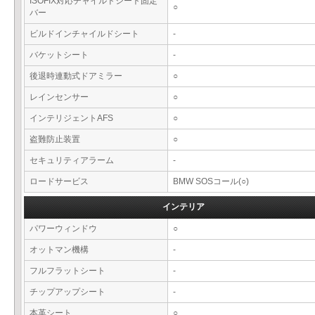
ISOFIX対応チャイルドシート固定
○
バー
ビルドインチャイルドシート
-
バケットシート
-
後退時連動式ドアミラー
○
レインセンサー
○
インテリジェントAFS
○
盗難防止装置
○
セキュリティアラーム
-
ロードサービス
BMW SOSコール(○)
インテリア
パワーウィンドウ
○
オットマン機構
-
フルフラットシート
-
チップアップシート
-
本革シート
○