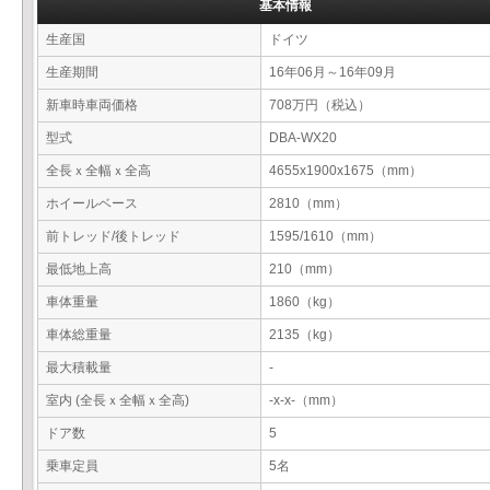
基本情報
生産国
ドイツ
生産期間
16年06月～16年09月
新車時車両価格
708万円（税込）
型式
DBA-WX20
全長ｘ全幅ｘ全高
4655x1900x1675（mm）
ホイールベース
2810（mm）
前トレッド/後トレッド
1595/1610（mm）
最低地上高
210（mm）
車体重量
1860（kg）
車体総重量
2135（kg）
最大積載量
-
室内 (全長ｘ全幅ｘ全高)
-x-x-（mm）
ドア数
5
乗車定員
5名