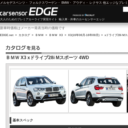
メルセデスベンツ
・
フォルクスワーゲン
・
BMW
・
アウディ
・
レクサス
他エッジなプレミ
大人のためのプレミアカーライフ実現サイト 輸入車・外車のカーセンサーエッジ
新車時価格はメーカー発表当時の価格です
EDGE.net
>
カタログ
>
ＢＭＷ
>
ＢＭＷ X3
>
X3(16年06月-16年09月)
>
xドライブ28i M
ＢＭＷ X3 xドライブ28i Mスポーツ 4WD
基本スペック