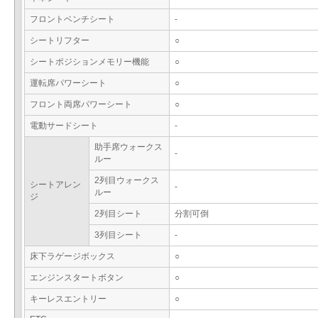
フロントベンチシート
-
シートリフター
○
シートポジションメモリー機能
○
運転席パワーシート
○
フロント両席パワーシート
○
電動サードシート
-
助手席ウォークス
-
ルー
2列目ウォークス
シートアレン
-
ルー
ジ
2列目シート
分割可倒
3列目シート
-
床下ラゲージボックス
○
エンジンスタートボタン
○
キーレスエントリー
○