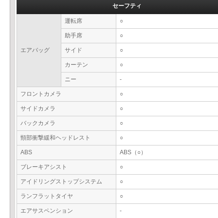
セーフティ
運転席
○
助手席
○
エアバッグ
サイド
○
カーテン
○
ニー
-
フロントカメラ
○
サイドカメラ
○
バックカメラ
○
頸部衝撃緩和ヘッドレスト
○
ABS
ABS（○）
ブレーキアシスト
○
アイドリングストップシステム
○
ランフラットタイヤ
○
エアサスペンション
-