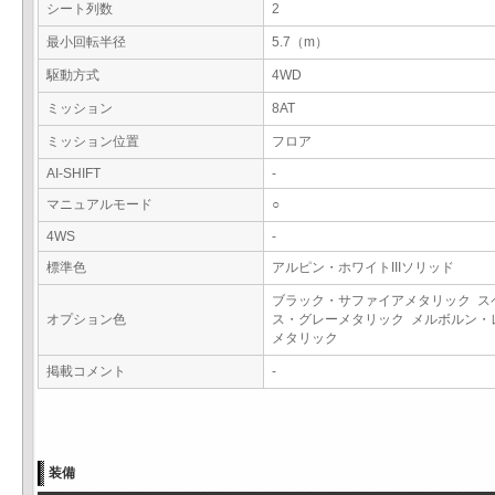
シート列数
2
最小回転半径
5.7（m）
駆動方式
4WD
ミッション
8AT
ミッション位置
フロア
AI-SHIFT
-
マニュアルモード
○
4WS
-
標準色
アルピン・ホワイトIIIソリッド
ブラック・サファイアメタリック ス
オプション色
ス・グレーメタリック メルボルン・
メタリック
掲載コメント
-
装備