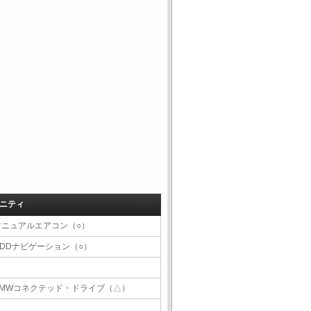
ニティ
マニュアルエアコン（○）
HDDナビゲーション（○）
BMWコネクテッド・ドライブ（△）