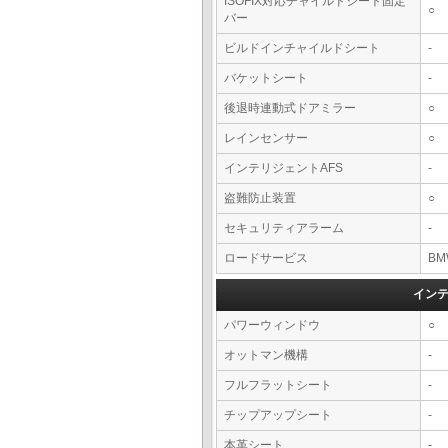
ISOFIX対応チャイルドシート固定
○
バー
ビルドインチャイルドシート
-
バケットシート
-
後退時連動式ドアミラー
○
レインセンサー
○
インテリジェントAFS
-
盗難防止装置
○
セキュリティアラーム
-
ロードサービス
BM
イン
パワーウィンドウ
○
オットマン機構
-
フルフラットシート
-
チップアップシート
-
本革シート
-