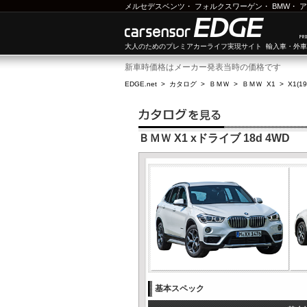
メルセデスベンツ
・
フォルクスワーゲン
・
BMW
・
ア
大人のためのプレミアカーライフ実現サイト 輸入車・外
新車時価格はメーカー発表当時の価格です
EDGE.net
>
カタログ
>
ＢＭＷ
>
ＢＭＷ X1
>
X1(1
ＢＭＷ X1 xドライブ 18d 4WD
基本スペック