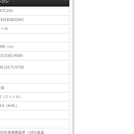
ンジン
47C20A
直列4気筒DOHC
ターボ
995（cc）
10 (150) /4000
30 (33.7) /2750
軽油
61（リットル）
9.6（km/L）
32年度燃費基準 +10%達成