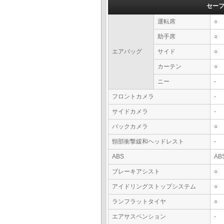
セー
運転席
○
助手席
○
エアバッグ
サイド
○
カーテン
○
ニー
-
フロントカメラ
-
サイドカメラ
-
バックカメラ
○
頸部衝撃緩和ヘッドレスト
-
ABS
AB
ブレーキアシスト
○
アイドリングストップシステム
○
ランフラットタイヤ
○
エアサスペンション
-