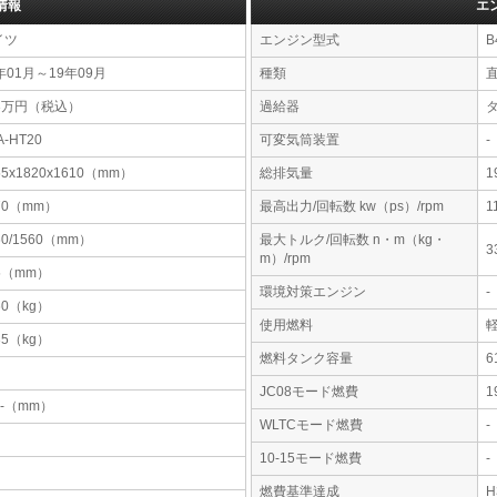
情報
エ
イツ
エンジン型式
B
年01月～19年09月
種類
73万円（税込）
過給器
A-HT20
可変気筒装置
-
55x1820x1610（mm）
総排気量
1
70（mm）
最高出力/回転数 kw（ps）/rpm
1
60/1560（mm）
最大トルク/回転数 n・m（kg・
3
m）/rpm
5（mm）
環境対策エンジン
-
60（kg）
使用燃料
35（kg）
燃料タンク容量
JC08モード燃費
1
-x-（mm）
WLTCモード燃費
-
10-15モード燃費
-
燃費基準達成
H