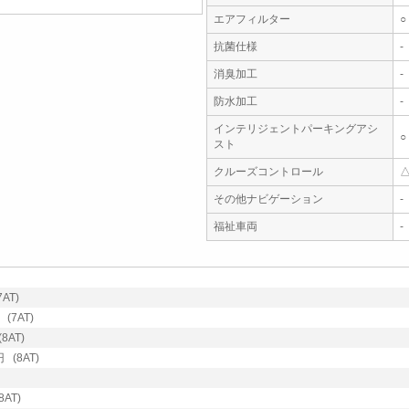
エアフィルター
○
抗菌仕様
-
消臭加工
-
防水加工
-
インテリジェントパーキングアシ
○
スト
クルーズコントロール
その他ナビゲーション
-
福祉車両
-
AT)
(7AT)
8AT)
 (8AT)
AT)