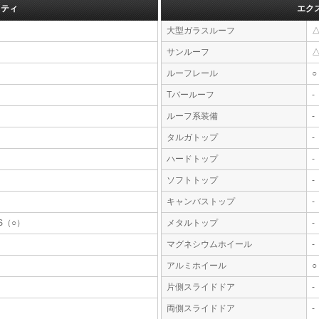
フティ
エク
大型ガラスルーフ
サンルーフ
ルーフレール
○
Tバールーフ
-
ルーフ系装備
-
タルガトップ
-
ハードトップ
-
ソフトトップ
-
キャンバストップ
-
S（○）
メタルトップ
-
マグネシウムホイール
-
アルミホイール
○
片側スライドドア
-
両側スライドドア
-