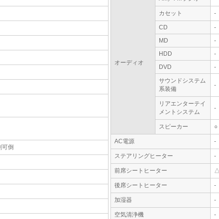
カセット
-
CD
-
MD
-
HDD
-
オーディオ
DVD
-
サウンドシステム
-
系装備
リアエンターテイ
-
メントシステム
スピーカー
○
AC電源
-
割可倒
ステアリングヒーター
-
前席シートヒーター
後席シートヒーター
-
加湿器
-
空気清浄機
-