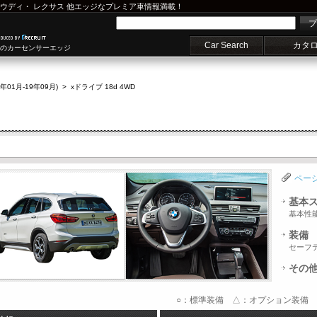
ウディ
・
レクサス
他エッジなプレミア車情報満載！
プ
Car Search
カタ
車のカーセンサーエッジ
9年01月-19年09月)
>
xドライブ 18d 4WD
ペー
基本
基本性
装備
セーフ
その
○：標準装備 △：オプション装備 