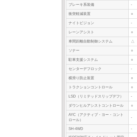
ブレーキ系装備
-
衝突軽減装置
○
ナイトビジョン
-
レーンアシスト
○
車間距離自動制御システム
△
ソナー
○
駐車支援システム
○
センターデフロック
-
横滑り防止装置
○
トラクションコントロール
○
LSD（リミテッドスリップデフ）
-
ダウンヒルアシストコントロール
○
AYC（アクティブ・ヨー・コント
-
ロール）
SH-4WD
-