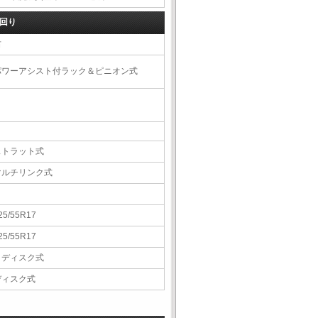
回り
右
パワーアシスト付ラック＆ピニオン式
ストラット式
マルチリンク式
25/55R17
25/55R17
Ｖディスク式
ディスク式