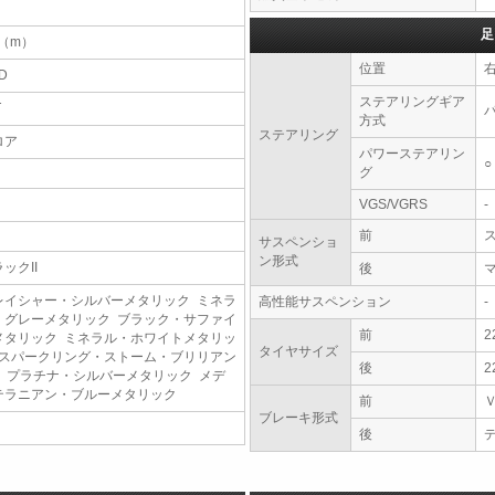
足
4（m）
位置
D
ステアリングギア
T
方式
ステアリング
ロア
パワーステアリン
○
グ
VGS/VGRS
-
前
サスペンショ
ン形式
ックII
後
レイシャー・シルバーメタリック ミネラ
高性能サスペンション
-
・グレーメタリック ブラック・サファイ
前
2
メタリック ミネラル・ホワイトメタリッ
タイヤサイズ
 スパークリング・ストーム・ブリリアン
後
2
E プラチナ・シルバーメタリック メデ
テラニアン・ブルーメタリック
前
ブレーキ形式
後