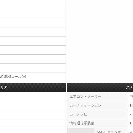
W SOSコール(○)
テリア
アメ
エアコン・クーラー
カーナビゲーション
カーテレビ
-
情報通信系装備
AM／FMラジオ
○