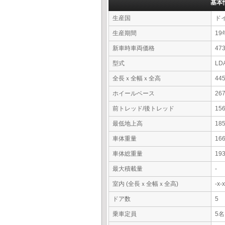
基本
生産国
ド
生産期間
19
新車時車両価格
4
型式
LD
全長ｘ全幅ｘ全高
44
ホイールベース
26
前トレッド/後トレッド
15
最低地上高
18
車体重量
16
車体総重量
19
最大積載量
-
室内 (全長ｘ全幅ｘ全高)
-x
ドア数
5
乗車定員
5名