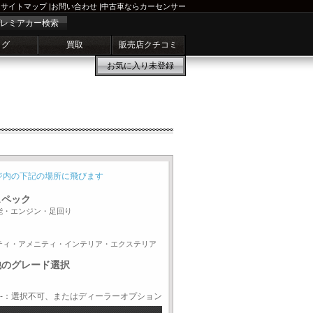
サイトマップ
|
お問い合わせ
|
中古車ならカーセンサー
レミアカー検索
ログ
買取
販売店クチコミ
お気に入り
未登録
ジ内の下記の場所に飛びます
スペック
能・エンジン・足回り
ティ・アメニティ・インテリア・エクステリア
他のグレード選択
-：選択不可、またはディーラーオプション