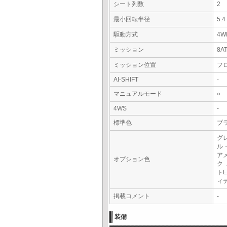
シート列数
2
最小回転半径
5.
駆動方式
4W
ミッション
8A
ミッション位置
フ
AI-SHIFT
-
マニュアルモード
○
4WS
-
標準色
ブラ
グ
ル
ア
オプション色
ク
ト
ィ
掲載コメント
-
装備