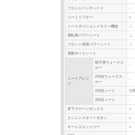
フロントベンチシート
-
シートリフター
○
シートポジションメモリー機能
△
運転席パワーシート
△
フロント両席パワーシート
△
電動サードシート
-
助手席ウォークス
-
ルー
2列目ウォークス
シートアレン
-
ルー
ジ
2列目シート
分
3列目シート
-
床下ラゲージボックス
○
エンジンスタートボタン
○
キーレスエントリー
○