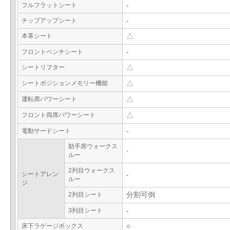
フルフラットシート
-
チップアップシート
-
本革シート
△
フロントベンチシート
-
シートリフター
△
シートポジションメモリー機能
△
運転席パワーシート
△
フロント両席パワーシート
△
電動サードシート
-
助手席ウォークス
-
ルー
2列目ウォークス
シートアレン
-
ルー
ジ
2列目シート
分割可倒
3列目シート
-
床下ラゲージボックス
○