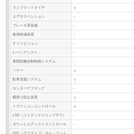
ランフラットタイヤ
○
エアサスペンション
-
ブレーキ系装備
-
衝突軽減装置
-
ナイトビジョン
-
レーンアシスト
-
車間距離自動制御システム
-
ソナー
○
駐車支援システム
○
センターデフロック
-
横滑り防止装置
○
トラクションコントロール
○
LSD（リミテッドスリップデフ）
-
ダウンヒルアシストコントロール
-
AYC（アクティブ・ヨー・コント