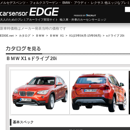
メルセデスベンツ
・
フォルクスワーゲン
・
BMW
・
アウディ
・
レクサス
他エッジなプレミ
大人のためのプレミアカーライフ実現サイト 輸入車・外車のカーセンサーエッジ
新車時価格はメーカー発表当時の価格です
EDGE.net
>
カタログ
>
ＢＭＷ
>
ＢＭＷ X1
>
X1(15年04月-15年09月)
>
sドライブ 20i
ＢＭＷ X1 sドライブ 20i
基本スペック