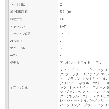
シート列数
2
最小回転半径
5.3（m）
駆動方式
FR
ミッション
8AT
ミッション位置
フロア
AI-SHIFT
-
マニュアルモード
○
4WS
-
標準色
アルピン・ホワイトIII ブラック
ディープ・シー・ブルーメタリ
ク ブラック・サファイア マラ
ュ・ブラウン カシミヤ・シル
タリック ミネラル・ホワイト
オプション色
ック ミッドナイト・ブルーメ
ク ヴァレンシア・オレンジメ
ク ミネラル・グレーメタリック
レイシャー・シルバーメタリッ
パークリング・ブラウンメタ