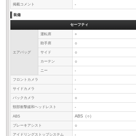
掲載コメント
-
装備
セーフティ
運転席
○
助手席
○
エアバッグ
サイド
○
カーテン
○
ニー
-
フロントカメラ
-
サイドカメラ
-
バックカメラ
○
頸部衝撃緩和ヘッドレスト
-
ABS（○）
ABS
ブレーキアシスト
○
アイドリングストップシステム
-