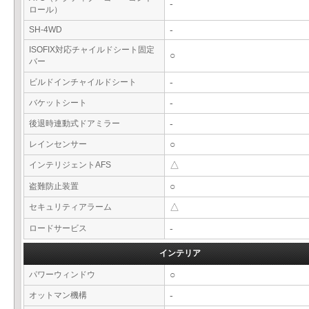
-
ロール）
SH-4WD
-
ISOFIX対応チャイルドシート固定
○
バー
ビルドインチャイルドシート
-
バケットシート
-
後退時連動式ドアミラー
-
レインセンサー
○
インテリジェントAFS
△
盗難防止装置
○
セキュリティアラーム
△
ロードサービス
-
インテリア
パワーウィンドウ
○
オットマン機構
-