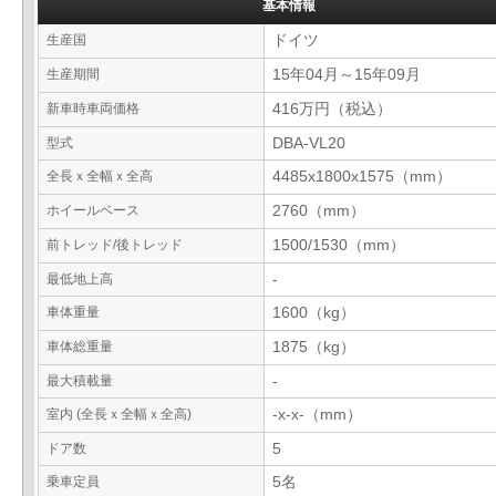
基本情報
生産国
ドイツ
生産期間
15年04月～15年09月
新車時車両価格
416万円（税込）
型式
DBA-VL20
全長ｘ全幅ｘ全高
4485x1800x1575（mm）
ホイールベース
2760（mm）
前トレッド/後トレッド
1500/1530（mm）
最低地上高
-
車体重量
1600（kg）
車体総重量
1875（kg）
最大積載量
-
室内 (全長ｘ全幅ｘ全高)
-x-x-（mm）
ドア数
5
乗車定員
5名