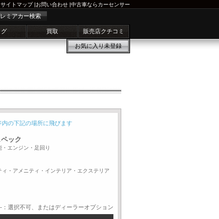
サイトマップ
|
お問い合わせ
|
中古車ならカーセンサー
レミアカー検索
ログ
買取
販売店クチコミ
お気に入り
未登録
ジ内の下記の場所に飛びます
スペック
能・エンジン・足回り
ティ・アメニティ・インテリア・エクステリア
-：選択不可、またはディーラーオプション