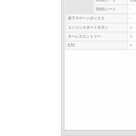
2列目シート
分
3列目シート
-
床下ラゲージボックス
-
エンジンスタートボタン
○
キーレスエントリー
○
ETC
○