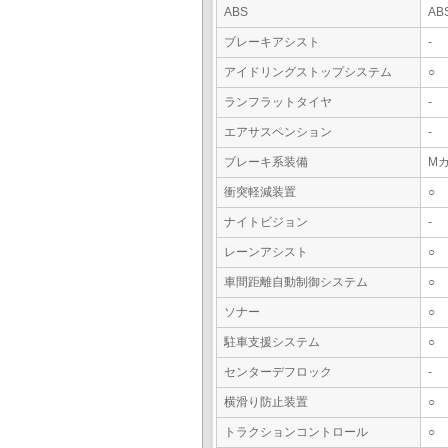
ABS
AB
ブレーキアシスト
-
アイドリングストップシステム
○
ランフラットタイヤ
-
エアサスペンション
-
ブレーキ系装備
M
衝突軽減装置
○
ナイトビジョン
-
レーンアシスト
○
車間距離自動制御システム
○
ソナー
○
駐車支援システム
○
センターデフロック
-
横滑り防止装置
○
トラクションコントロール
○