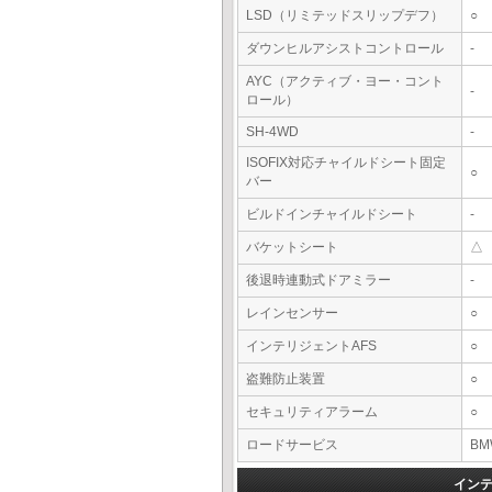
LSD（リミテッドスリップデフ）
○
ダウンヒルアシストコントロール
-
AYC（アクティブ・ヨー・コント
-
ロール）
SH-4WD
-
ISOFIX対応チャイルドシート固定
○
バー
ビルドインチャイルドシート
-
バケットシート
△
後退時連動式ドアミラー
-
レインセンサー
○
インテリジェントAFS
○
盗難防止装置
○
セキュリティアラーム
○
ロードサービス
BM
イン