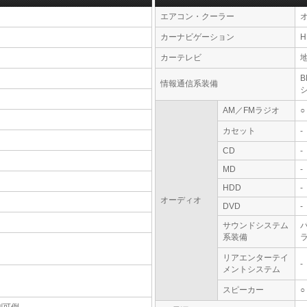
エアコン・クーラー
カーナビゲーション
カーテレビ
情報通信系装備
AM／FMラジオ
○
カセット
-
CD
-
MD
-
HDD
-
オーディオ
DVD
-
サウンドシステム
系装備
リアエンターテイ
-
メントシステム
スピーカー
○