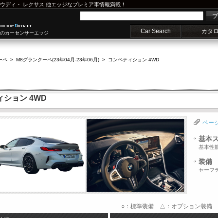
ウディ
・
レクサス
他エッジなプレミア車情報満載！
プ
Car Search
カタ
車のカーセンサーエッジ
ーペ
>
M8グランクーペ(23年04月-23年06月)
>
コンペティション 4WD
ィション 4WD
ペー
基本
基本性
装備
セーフ
○：標準装備 △：オプション装備 