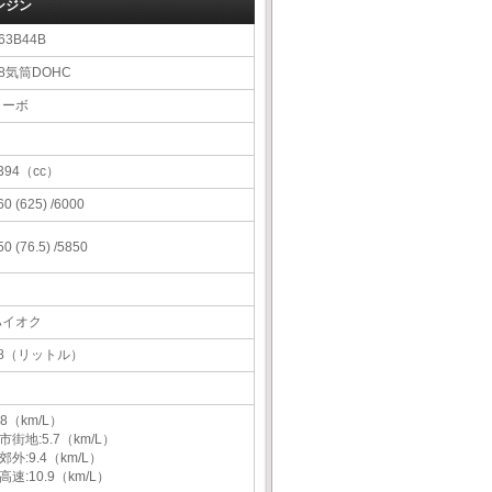
ンジン
63B44B
8気筒DOHC
ターボ
394（cc）
60 (625) /6000
50 (76.5) /5850
ハイオク
68（リットル）
.8（km/L）
市街地:5.7（km/L）
郊外:9.4（km/L）
高速:10.9（km/L）