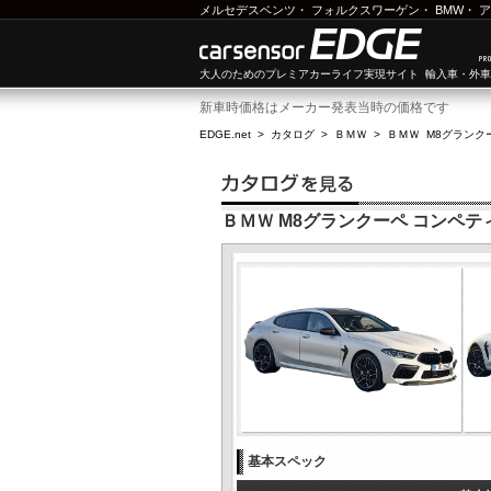
メルセデスベンツ
・
フォルクスワーゲン
・
BMW
・
ア
大人のためのプレミアカーライフ実現サイト 輸入車・外
新車時価格はメーカー発表当時の価格です
EDGE.net
>
カタログ
>
ＢＭＷ
>
ＢＭＷ M8グランク
ＢＭＷ M8グランクーペ コンペテ
基本スペック