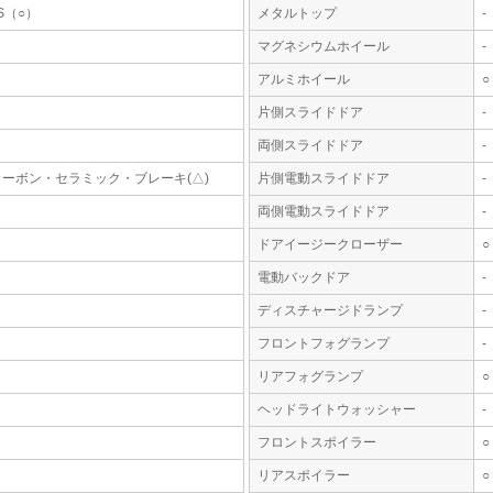
S（○）
メタルトップ
-
マグネシウムホイール
-
アルミホイール
○
片側スライドドア
-
両側スライドドア
-
カーボン・セラミック・ブレーキ(△)
片側電動スライドドア
-
両側電動スライドドア
-
ドアイージークローザー
○
電動バックドア
-
ディスチャージドランプ
-
フロントフォグランプ
-
リアフォグランプ
○
ヘッドライトウォッシャー
-
フロントスポイラー
○
リアスポイラー
○